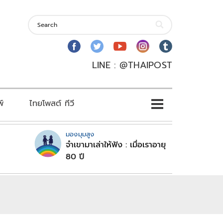
LINE : @THAIPOST
พ์
ไทยโพสต์ ทีวี
มองมุมสูง
จำเขามาเล่าให้ฟัง : เมื่อเราอายุ
80 ปี