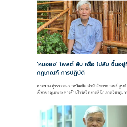
วิทยาคลินิก
‘หมอยง’ โพสต์ ลับ หรือ ไม่ลับ ขึ้นอยู่ที
กฎเกณฑ์ การปฏิบัติ
ศ.นพ.ยง ภู่วรวรรณ ราชบัณฑิต สำนักวิทยาศาสตร์ ศูนย์
เชี่ยวชาญเฉพาะทางด้านไวรัสวิทยาคลินิก ภาควิชากุมา
เวชศาสตร์ คณะแพทยศาสตร์ จุฬาลงกรณ์มหาวิทยาลัย