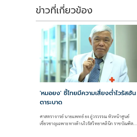
k
k
ข่าวที่เกี่ยวข้อง
'หมอยง' ชี้ไทยมีความเสี่ยงต่ำไวรัสฮัน
ตาระบาด
ศาสตราจารย์ นายแพทย์ ยง ภู่วรวรรณ หัวหน้าศูนย์
เชี่ยวชาญเฉพาะทางด้านไวรัสวิทยาคลินิก ราชบัณฑิต
สำนักวิทยาศาสตร์ ศูนย์เชี่ยวชาญเฉพาะทางด้านไวรัส