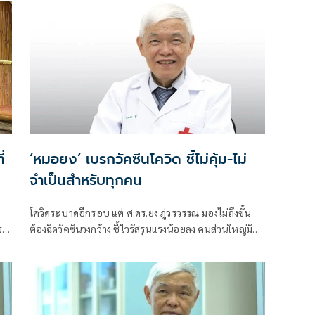
่
‘หมอยง’ เบรกวัคซีนโควิด ชี้ไม่คุ้ม-ไม่
จำเป็นสำหรับทุกคน
โควิดระบาดอีกรอบ แต่ ศ.ดร.ยง ภู่วรวรรณ มองไม่ถึงขั้น
ร
ต้องฉีดวัคซีนวงกว้าง ชี้ไวรัสรุนแรงน้อยลง คนส่วนใหญ่มีภูมิ
แล้ว ซ้ำวัคซีนแพง-ข้างเคียงเยอะ แนะฉีดไข้หวัดใหญ่แทน
ในกลุ่มเสี่ยง