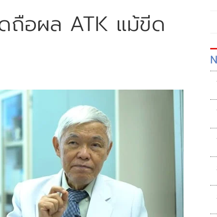
ึดถือผล ATK แม้ขีด
N