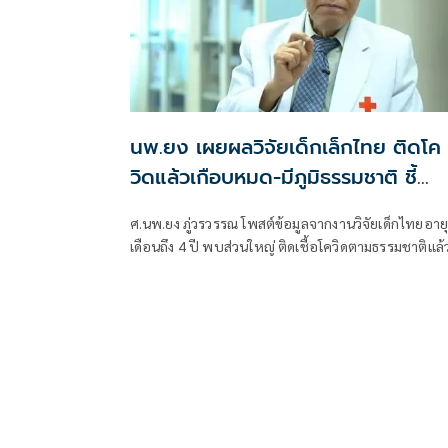
นพ.ยง เผยผลวิจัยเด็กเล็กไทย ติดโค
วิดแล้วเกือบหมด-มีภูมิธรรมชาติ ชี้
วัคซีนอาจไม่จำเป็น
ศ.นพ.ยง ภู่วรวรรณ โพสต์ข้อมูลจากงานวิจัยเด็กไทยอายุ
เดือนถึง 4 ปี พบส่วนใหญ่ ติดเชื้อโควิดตามธรรมชาติแล้
โดยไม่มีอาการหรือมีอาการน้อย พร้อมตรวจพบภูมิคุ้มก
ต้านไวรัสสายพันธุ์ใหม่ แม้ไม่เคยได้รับวัคซีน ระบุชัด
“วัคซีนอาจไม่มีความจำเป็นในเด็กเล็กที่แข็งแรง”