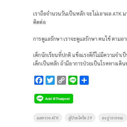
เราถือจำนวนวันเป็นหลัก จะไม่เอาผล ATK มาต
ติดต่อ
การดูแลรักษา เราจะดูแลรักษา คนไข้ ตามอ
เด็กนักเรียนที่ปกติ แข็งแรงดีก็ไม่มีความจำ
เด็กเป็นหลัก ถ้ามีอาการป่วยเป็นโรคทางเดิ
F
T
C
Li
S
ac
wi
o
n
h
e
tt
p
e
ar
b
er
y
e
o
Li
Tags
ผลตรวจ ATK
ผู้ป่วยโควิด 19
ยง ภู่วรวรรณ
o
n