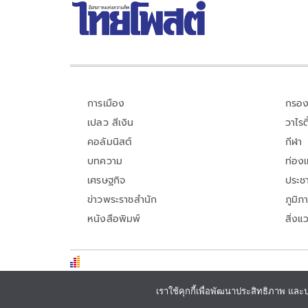
การเมือง
กรอง
เปลว สีเงิน
วาไรตี
คอลัมนิสต์
กีฬา
บทความ
ท่อง
เศรษฐกิจ
ประชา
ข่าวพระราชสำนัก
ภูมิภ
หนังสือพิมพ์
สิ่งแ
เราใช้คุกกี้เพื่อพัฒนาประสิทธิภาพ และ