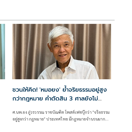
ชวนให้คิด! 'หมอยง' ย้ำจริยธรรมอยู่สูง
กว่ากฎหมาย คำตัดสิน 3 ศาลยังไม่
เหมือนกัน
ศ.นพ.ยง ภู่วรวรรณ ราชบัณฑิต โพสต์เฟซบุ๊กว่า "จริยธรรม
อยู่สูงกว่า กฎหมาย" ประเทศไทย มีกฎหมายจำนวนมาก
มากกว่าประเทศที่พัฒนาแล้วหลายเท่า