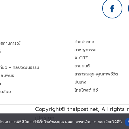
ต่างประเทศ
สถานการณ์
อาชญากรรม
้
X-CITE
ยานยนต์
เที่ยว – ศิลปวัฒนธรรม
สาธารณสุข-คุณภาพชีวิต
สัมพันธ์
บันเทิง
าค
ไทยโพสต์ ทีวี
วดล้อม
Copyright© thaipost.net, All rights 
iDesign
ประสบการณ์ที่ดีในการใช้เว็บไซต์ของคุณ คุณสามารถศึกษารายละเอียดได้ที่นี่