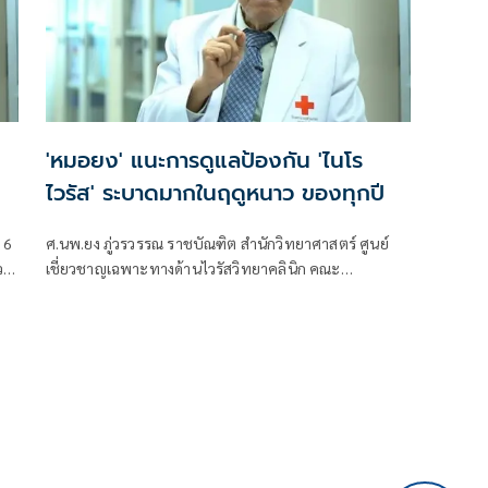
'หมอยง' แนะการดูแลป้องกัน 'ไนโร
ไวรัส' ระบาดมากในฤดูหนาว ของทุกปี
 6
ศ.นพ.ยง ภู่วรวรรณ ราชบัณฑิต สำนักวิทยาศาสตร์ ศูนย์
ว
เชี่ยวชาญเฉพาะทางด้านไวรัสวิทยาคลินิก คณะ
ัน
แพทยศาสตร์จุฬา โพสต์เฟซบุ๊ก เรื่อง โนโร ไวรัส จะ
ระบาดมากในฤดูหนาว ของทุกปี มีใจความว่า