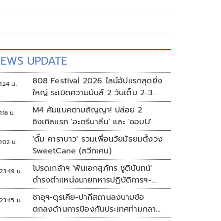
EWS UPDATE
808 Festival 2026 ไลน์อัปแรกสุดยิ่ง
1:24 น.
ใหญ่ ระเบิดความมันส์ 2 วันเต็ม 2-3
ต.ค.นี้
M4 คัมแบคตามสัญญา! ปล่อย 2
1:16 น.
ซิงเกิลแรก 'อะดรีนาลีน' และ 'ชอบU'
'ดั๊ม คาราบาว' รวมเพื่อนวัยมัธยมตั้งวง
1:02 น.
SweetCane (สวีทเคน)
โปรดเกล้าฯ 'พันเอกสุภัทร ชูตินันทน์'
23:49 น.
ดำรงตำแหน่งนายทหารปฏิบัติการฯ-
พระราชทานยศ 'พลตรี'
ซาอุฯ-ตุรเคีย-ปากีสถานลงนามข้อ
23:45 น.
ตกลงด้านการป้องกันประเทศท่ามกลาง