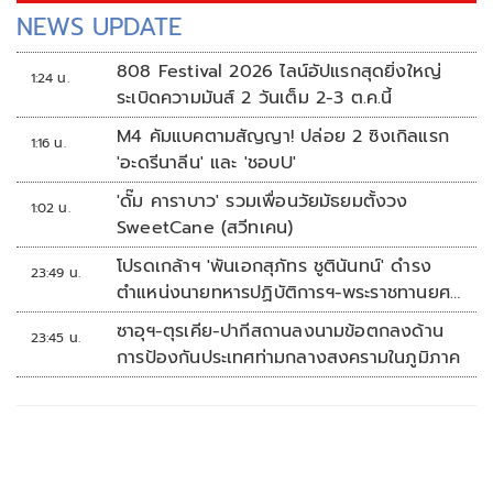
NEWS UPDATE
808 Festival 2026 ไลน์อัปแรกสุดยิ่งใหญ่
1:24 น.
ระเบิดความมันส์ 2 วันเต็ม 2-3 ต.ค.นี้
M4 คัมแบคตามสัญญา! ปล่อย 2 ซิงเกิลแรก
1:16 น.
'อะดรีนาลีน' และ 'ชอบU'
'ดั๊ม คาราบาว' รวมเพื่อนวัยมัธยมตั้งวง
1:02 น.
SweetCane (สวีทเคน)
โปรดเกล้าฯ 'พันเอกสุภัทร ชูตินันทน์' ดำรง
23:49 น.
ตำแหน่งนายทหารปฏิบัติการฯ-พระราชทานยศ
'พลตรี'
ซาอุฯ-ตุรเคีย-ปากีสถานลงนามข้อตกลงด้าน
23:45 น.
การป้องกันประเทศท่ามกลางสงครามในภูมิภาค