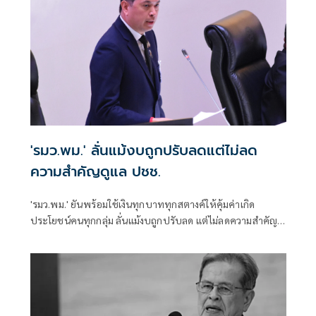
'รมว.พม.' ลั่นแม้งบถูกปรับลดแต่ไม่ลด
ความสำคัญดูแล ปชช.
'รมว.พม.' ยันพร้อมใช้เงินทุกบาททุกสตางค์ให้คุ้มค่าเกิด
ประโยชน์คนทุกกลุ่ม ลั่นแม้งบถูกปรับลด แต่ไม่ลดความสำคัญ
ดูแล ปชช. เผย 'กพช.' ตั้งอนุฯศึกษาร่าง พ.ร.บ.Universal
Design ยกระดับคุณภาพชีวิตคนพิการ