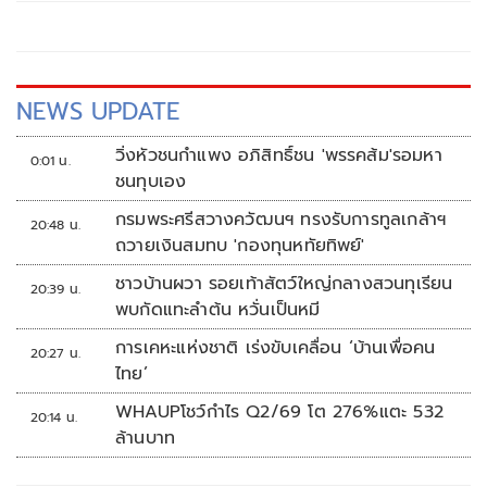
NEWS UPDATE
วิ่งหัวชนกำแพง อภิสิทธิ์ชน 'พรรคส้ม'รอมหา
0:01 น.
ชนทุบเอง
กรมพระศรีสวางควัฒนฯ ทรงรับการทูลเกล้าฯ
20:48 น.
ถวายเงินสมทบ 'กองทุนหทัยทิพย์'
ชาวบ้านผวา รอยเท้าสัตว์ใหญ่กลางสวนทุเรียน
20:39 น.
พบกัดแทะลำต้น หวั่นเป็นหมี
การเคหะแห่งชาติ เร่งขับเคลื่อน ‘บ้านเพื่อคน
20:27 น.
ไทย’
WHAUPโชว์กำไร Q2/69 โต 276%แตะ 532
20:14 น.
ล้านบาท