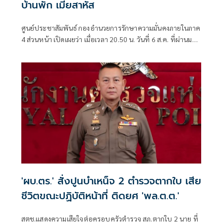
บ้านพัก เมียสาหัส
ศูนย์ประชาสัมพันธ์ กองอำนวยการรักษาความมั่นคงภายในภาค
4 ส่วนหน้า เปิดเผยว่า เมื่อเวลา 20.50 น. วันที่ 6 ส.ค. ที่ผ่านมา
เกิดเหตุคนร้ายไม่ทราบจำนวนใช้อาวุธปืนลอบยิงนายรียะ
อาแว อดีตผู้ช่วยผู้ใหญ่บ้านหมู่ที่ 5
'ผบ.ตร.' สั่งปูนบำเหน็จ 2 ตำรวจตากใบ เสีย
ชีวิตขณะปฏิบัติหน้าที่ ติดยศ 'พล.ต.ต.'
สตช.แสดงความเสียใจต่อครอบครัวตำรวจ สภ.ตากใบ 2 นาย ที่