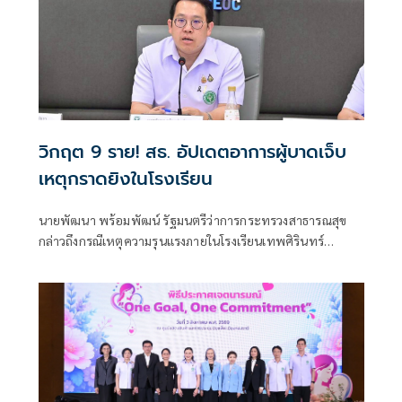
วิกฤต 9 ราย! สธ. อัปเดตอาการผู้บาดเจ็บ
เหตุกราดยิงในโรงเรียน
นายพัฒนา พร้อมพัฒน์ รัฐมนตรีว่าการกระทรวงสาธารณสุข
กล่าวถึงกรณีเหตุความรุนแรงภายในโรงเรียนเทพศิรินทร์
นนทบุรี อ.บางกรวย จ.นนทบุรี ว่า ตนได้ลงพื้นที่เพื่อติดตาม
สถานการณ์ และได้มอบหมายให้โรงพยาบาลในสังกัดกระทรวง
สาธารณสุขพื้นที่โดยรอบให้การดูแลผู้บาดเจ็บอย่างดีที่สุด โดย
เน้นย้ำให้ติดตามอาการผู้ป่วยอาการหนักอย่างใกล้ชิด