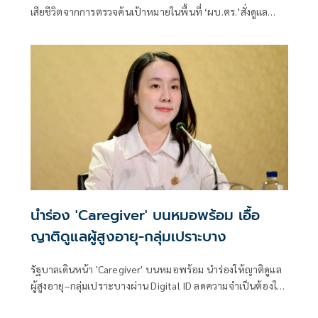
เสียชีวิตจากการตรวจค้นเป้าหมายในพื้นที่ ‘ผบ.ตร.’สั่งดูแล
สวัสดิการเต็มที่ และดูแลรักษาอย่างดีที่สุด 4 ตำรวจที่บาดเจ็บ
จากเหตุดังกล่าว
นำร่อง 'Caregiver' บนหมอพร้อม เอื้อ
ญาติดูแลผู้สูงอายุ-กลุ่มเปราะบาง
รัฐบาลเดินหน้า 'Caregiver' บนหมอพร้อม นำร่องให้ญาติดูแล
ผู้สูงอายุ–กลุ่มเปราะบางผ่าน Digital ID ลดความจำเป็นต้องใช้
บัญชีร่วมกัน