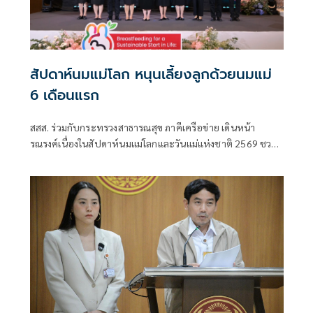
สัปดาห์นมแม่โลก หนุนเลี้ยงลูกด้วยนมแม่
6 เดือนแรก
สสส. ร่วมกับกระทรวงสาธารณสุข ภาคีเครือข่าย เดินหน้า
รณรงค์เนื่องในสัปดาห์นมแม่โลกและวันแม่แห่งชาติ 2569 ชวน
สังคมไทยร่วมส่งเสริมการเลี้ยงลูกด้วยนมแม่อย่างเดียว 6 เดือน
แรกเพื่อสร้างรากฐานเด็กไทย