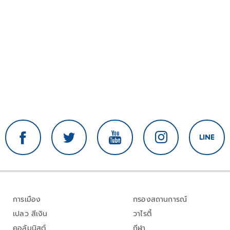
การเมือง
กรองสถานการณ์
เปลว สีเงิน
วาไรตี้
คอลัมนิสต์
กีฬา