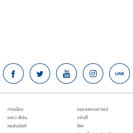
การเมือง
กรองสถานการณ์
เปลว สีเงิน
วาไรตี้
คอลัมนิสต์
กีฬา