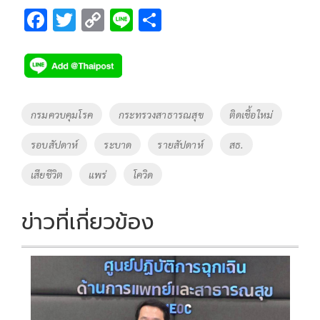
F
T
C
Li
S
ac
wi
o
n
h
e
tt
p
e
ar
b
er
y
e
o
Li
Tags
กรมควบคุมโรค
กระทรวงสาธารณสุข
ติดเชื้อใหม่
o
n
รอบสัปดาห์
ระบาด
รายสัปดาห์
สธ.
k
k
เสียชีวิต
แพร่
โควิด
ข่าวที่เกี่ยวข้อง