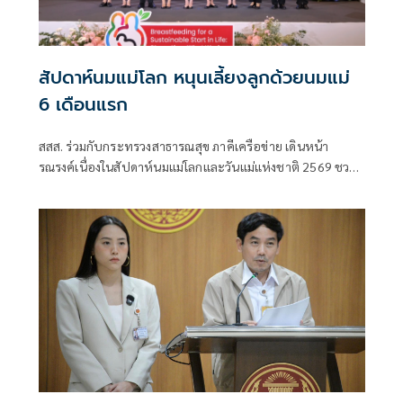
สัปดาห์นมแม่โลก หนุนเลี้ยงลูกด้วยนมแม่
6 เดือนแรก
สสส. ร่วมกับกระทรวงสาธารณสุข ภาคีเครือข่าย เดินหน้า
รณรงค์เนื่องในสัปดาห์นมแม่โลกและวันแม่แห่งชาติ 2569 ชวน
สังคมไทยร่วมส่งเสริมการเลี้ยงลูกด้วยนมแม่อย่างเดียว 6 เดือน
แรกเพื่อสร้างรากฐานเด็กไทย