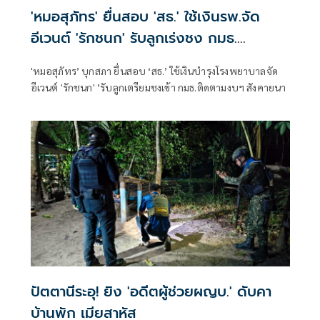
'หมอสุภัทร' ยื่นสอบ 'สธ.' ใช้เงินรพ.จัด
อีเวนต์ 'รักชนก' รับลูกเร่งชง กมธ.
สังคายนา
'หมอสุภัทร’ บุกสภา ยื่นสอบ ‘สธ.’ ใช้เงินบำรุงโรงพยาบาลจัด
อีเวนต์ 'รักชนก' ’รับลูกเตรียมชงเข้า กมธ.ติดตามงบฯ สังคายนา
ปัตตานีระอุ! ยิง 'อดีตผู้ช่วยผญบ.' ดับคา
บ้านพัก เมียสาหัส