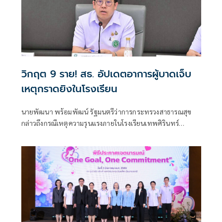
วิกฤต 9 ราย! สธ. อัปเดตอาการผู้บาดเจ็บ
เหตุกราดยิงในโรงเรียน
นายพัฒนา พร้อมพัฒน์ รัฐมนตรีว่าการกระทรวงสาธารณสุข
กล่าวถึงกรณีเหตุความรุนแรงภายในโรงเรียนเทพศิรินทร์
นนทบุรี อ.บางกรวย จ.นนทบุรี ว่า ตนได้ลงพื้นที่เพื่อติดตาม
สถานการณ์ และได้มอบหมายให้โรงพยาบาลในสังกัดกระทรวง
สาธารณสุขพื้นที่โดยรอบให้การดูแลผู้บาดเจ็บอย่างดีที่สุด โดย
เน้นย้ำให้ติดตามอาการผู้ป่วยอาการหนักอย่างใกล้ชิด