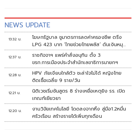
NEWS UPDATE
โฆษกรัฐบาล ชูมาตรการลดค่าครองชีพ ตรึง
13:32 น.
LPG 423 บาท ‘ไทยช่วยไทยพลัส’ ดันเงินหมุน
แสนล้าน
ราชกิจจาฯ แพร่คำสั่งอนุทิน ตั้ง 3
12:37 น.
ขรก.การเมืองประจำสำนักเลขาธิการนายกฯ
HPV ภัยเงียบใกล้ตัว ชะล่าใจไม่ได้ หญิงไทย
12:28 น.
ติดเชื้อเฉลี่ย 9 ราย/วัน
นิติเวชเริ่มชันสูตร 8 ร่างเหยื่อเหตุยิง รร. เปิด
12:21 น.
เกณฑ์เยียวยา
งานวิจัยเทคโนโลยี โดดลงจากหิ้ง สู่มือ1.2หมื่น
12:20 น.
ครัวเรือน สร้างรายได้เพิ่มทุกเดือน