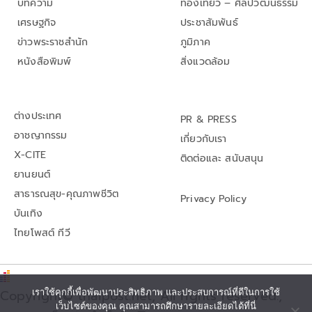
บทความ
ท่องเที่ยว – ศิลปวัฒนธรรม
เศรษฐกิจ
ประชาสัมพันธ์
ข่าวพระราชสำนัก
ภูมิภาค
หนังสือพิมพ์
สิ่งแวดล้อม
ต่างประเทศ
PR & PRESS
อาชญากรรม
เกี่ยวกับเรา
X-CITE
ติดต่อและ สนับสนุน
ยานยนต์
สาธารณสุข-คุณภาพชีวิต
Privacy Policy
บันเทิง
ไทยโพสต์ ทีวี
เราใช้คุกกี้เพื่อพัฒนาประสิทธิภาพ และประสบการณ์ที่ดีในการใช้
Copyright© thaipost.net, All rights reserved.,
เว็บไซต์ของคุณ คุณสามารถศึกษารายละเอียดได้ที่นี่