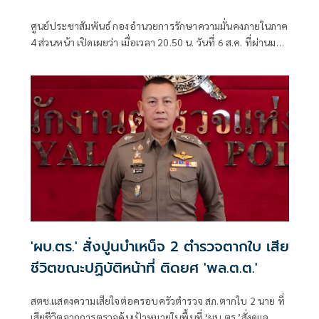
ศูนย์ประชาสัมพันธ์ กองอำนวยการรักษาความมั่นคงภายในภาค
4 ส่วนหน้า เปิดเผยว่า เมื่อเวลา 20.50 น. วันที่ 6 ส.ค. ที่ผ่านมา
เกิดเหตุคนร้ายไม่ทราบจำนวนใช้อาวุธปืนลอบยิงนายรียะ
อาแว อดีตผู้ช่วยผู้ใหญ่บ้านหมู่ที่ 5
'ผบ.ตร.' สั่งปูนบำเหน็จ 2 ตำรวจตากใบ เสีย
ชีวิตขณะปฏิบัติหน้าที่ ติดยศ 'พล.ต.ต.'
สตช.แสดงความเสียใจต่อครอบครัวตำรวจ สภ.ตากใบ 2 นาย ที่
เสียชีวิตจากการตรวจค้นเป้าหมายในพื้นที่ ‘ผบ.ตร.’สั่งดูแล