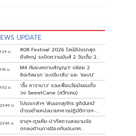
EWS UPDATE
808 Festival 2026 ไลน์อัปแรกสุด
1:24 น.
ยิ่งใหญ่ ระเบิดความมันส์ 2 วันเต็ม 2-
3 ต.ค.นี้
M4 คัมแบคตามสัญญา! ปล่อย 2
1:16 น.
ซิงเกิลแรก 'อะดรีนาลีน' และ 'ชอบU'
'ดั๊ม คาราบาว' รวมเพื่อนวัยมัธยมตั้ง
1:02 น.
วง SweetCane (สวีทเคน)
โปรดเกล้าฯ 'พันเอกสุภัทร ชูตินันทน์'
23:49 น.
ดำรงตำแหน่งนายทหารปฏิบัติการฯ-
พระราชทานยศ 'พลตรี'
ซาอุฯ-ตุรเคีย-ปากีสถานลงนามข้อ
23:45 น.
ตกลงด้านการป้องกันประเทศ