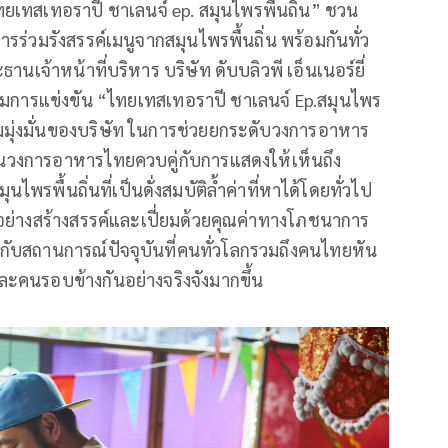
เทสเทอราปี ชาเลนจ์ ep. สมุนไพรพื้นถิ่น” ชวน
ร่วมรังสรรค์เมนูจากสมุนไพรพื้นถิ่น พร้อมกันทั่ว
นเจ้าหน้าที่บริหาร บริษัท ดับบลิวพี เอ็นเนอร์ยี่
รมการแข่งขัน “ไทยเทสเทอราปี ชาเลนจ์ Ep.สมุนไพร
วามมุ่งมั่นของบริษัท ในการช่วยยกระดับวงการอาหาร
งการอาหารไทยควบคู่กับการแสดงให้เห็นถึง
พรพื้นถิ่นที่เป็นดั่งสมบัติล้ำค่าที่หาได้โดยทั่วไป
อย่างสร้างสรรค์และเปี่ยมด้วยคุณค่าทางโภชนาการ
องกับสถานการณ์ปัจจุบันที่คนทั่วโลกรวมถึงคนไทยหัน
คนรอบข้างกันอย่างจริงจังมากขึ้น