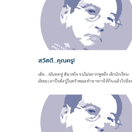
สวัสดี...คุณครู!
เฮ้อ....!มันหดหู่ สังเวชใจ จนไม่อยากพูดถึง เด็กนักเรียน
มัธยม เอาปืนยิงปู่ในครัวขณะทำอาหารให้กิน แล้วไปยิงย
ที่นอนหลับอยู่ เป็นศพที่สอง