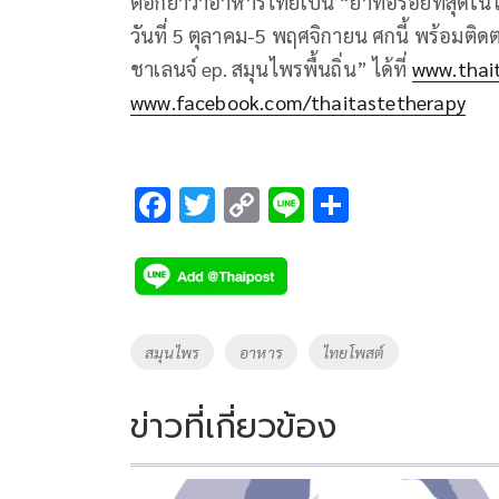
ตอกย้ำว่าอาหารไทยเป็น “ยาที่อร่อยที่สุดใ
วันที่ 5 ตุลาคม-5 พฤศจิกายน ศกนี้ พร้อมต
ชาเลนจ์ ep. สมุนไพรพื้นถิ่น” ได้ที่
www.thai
www.facebook.com/thaitastetherapy
F
T
C
Li
S
ac
wi
o
n
h
e
tt
p
e
ar
b
er
y
e
o
Li
Tags
สมุนไพร
อาหาร
ไทยโพสต์
o
n
k
k
ข่าวที่เกี่ยวข้อง