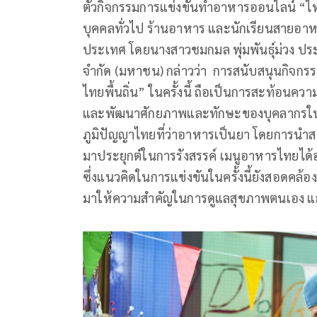
ตัวกิจกรรมการแข่งขันทำอาหารออนไลน์ “ไทย
บุคคลทั่วไป ร้านอาหาร และนักเรียนสายอาหาร
ประเทศ โดยนางสาวชมกมล พุ่มพันธุ์ม่วง ประธา
จำกัด (มหาชน) กล่าวว่า การสนับสนุนกิจกร
ไทยพื้นถิ่น” ในครั้งนี้ ถือเป็นการสะท้อนค
และพัฒนาศักยภาพและทักษะของบุคลากรในว
ภูมิปัญญาไทยที่ว่าอาหารเป็นยา โดยการนำสมุนไ
มาประยุกต์ในการรังสรรค์ เมนูอาหารไทยได้
ซึ่งแนวคิดในการแข่งขันในครั้งนี้ยังสอดคล้
มาให้ความสำคัญในการดูแลสุขภาพตนเอง และ