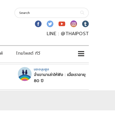
LINE : @THAIPOST
พ์
ไทยโพสต์ ทีวี
มองมุมสูง
จำเขามาเล่าให้ฟัง : เมื่อเราอายุ
80 ปี