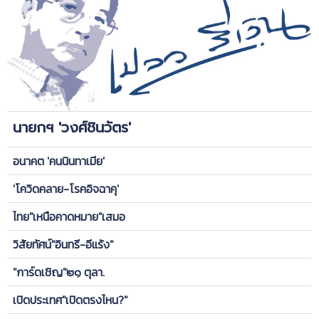
นายกฯ 'วงศ์ชินวัตร'
อนาคต 'คนนินทาเมีย'
'โควิดคลาย-โรคอิจฉาคุ'
ไทย"เหนือคาดหมาย"เสมอ
วิสัยทัศน์"อินทรี-อีแร้ง"
"การ์ดเชิญ"๒๑ ตุลา.
เปิดประเทศ"เปิดตรงไหน?"