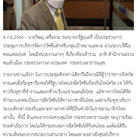
8 ก.ย.2564 - นายวิษณุ เครืองาม รองนายกรัฐมนตรี เป็นประธานการ
ประชุมการบริหารจัดการวัคซีนสำหรับกลุ่มเป้าหมายเฉพาะ ผ่านระบบวีดีโอ
คอนเฟอเรนซ์ โดยมีหน่วยงานต่างๆ ที่เกี่ยวข้องเข้าร่วม อาทิ สำนักงานตรวจ
คนเข้าเมือง กระทรวงการต่างประเทศ กระทรวงสาธารณสุข
รายงานข่าวแจ้งว่า ในการประชุมดังกล่าวได้หารือถึงกรณีที่ผู้ว่าราชการจังหวัด
ชายแดนฝั่งกัมพูชาร้องขอให้รัฐบาลไทยเร่งฉีดวัคซีนป้องกันโรคโควิด-19 ให้กับ
ชาวกัมพูชาที่ทำงานและตกค้างบริเวณชายแดนฝั่งไทย แม้ทางการไทยได้จัด
ทำระบบลงทะเบียนการฉีดวัคซีนให้ชาวต่างชาติในไทย แต่ฝ่ายกัมพูชาเห็นว่า
ระบบดังกล่าวรองรับเฉพาะชาวต่างชาติที่มีถิ่นพำนักในราชอาณาจักรไทย
เท่านั้น ทั้งนี้ ตัวแทนจากกรมควบคุมโรค กระทรวงสาธารณสุข ระบุว่าพร้อม
ช่วยดำเนินการ โดยไม่ให้กระทบต่อการฉีดวัคซีนให้กับคนไทย แต่ต้องได้รับ
ความเห็นชอบจากหน่วยงานส่วนกลาง โดยเฉพาะอย่างยิ่งศูนย์บริหาร