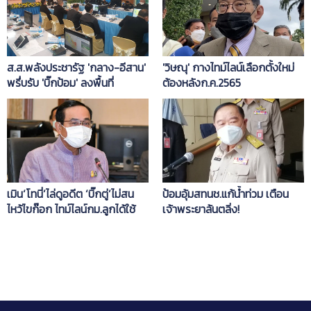
ส.ส.พลังประชารัฐ 'กลาง-อีสาน'
'วิษณุ' กางไทม์ไลน์เลือกตั้งใหม่
พรึ่บรับ 'บิ๊กป้อม' ลงพื้นที่
ต้องหลังก.ค.2565
กาญจนบุรี
เมิน‘โทนี่’ไล่ดูอดีต ‘บิ๊กตู่’ไม่สน
ป้อมอุ้มสทนช.แก้น้ำท่วม เตือน
ไหว้ไขก๊อก ไทม์ไลน์กม.ลูกได้ใช้
เจ้าพระยาล้นตลิ่ง!
ก.ค.