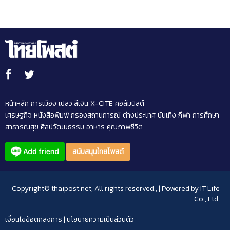
หน้าหลัก
การเมือง
เปลว สีเงิน
X-CITE
คอลัมนิสต์
เศรษฐกิจ
หนังสือพิมพ์
กรองสถานการณ์
ต่างประเทศ
บันเทิง
กีฬา
การศึกษา
สาธารณสุข
ศิลปวัฒนธรรม
อาหาร
คุณภาพชีวิต
สนับสนุนไทยโพสต์
Copyright© thaipost.net, All rights reserved., | Powered by
IT Life
Co., Ltd.
เงื่อนไขข้อตกลงการ
|
นโยบายความเป็นส่วนตัว