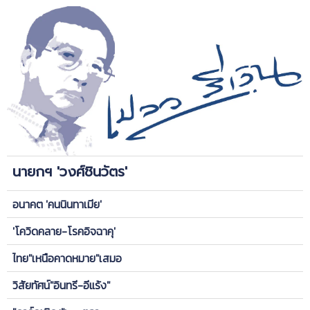
นายกฯ 'วงศ์ชินวัตร'
อนาคต 'คนนินทาเมีย'
'โควิดคลาย-โรคอิจฉาคุ'
ไทย"เหนือคาดหมาย"เสมอ
วิสัยทัศน์"อินทรี-อีแร้ง"