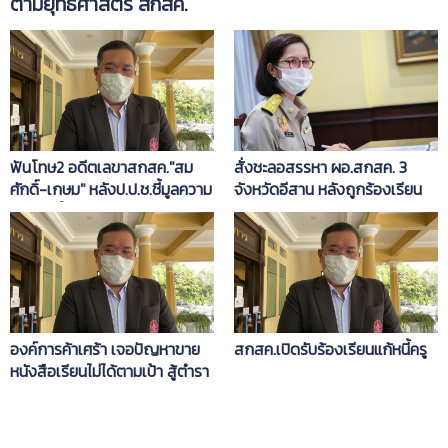
ตามยุทธศาสตร์ สกสค.
ฟันโทษ2 อดีตเลขาสกสค."สม
สั่งชะลอสรรหา ผอ.สกสค. 3
ศักดิ์-เกษม" หลังป.ป.ช.ชี้มูลความ
จังหวัดอีสาน หลังถูกร้องเรียน
ผิด คดีตั๋วสัญญาใช้เงินบ.บิล
ไม่โปร่งใส
เลี่ยนฯ
องค์การค้าเศร้า เจอปัญหาขาย
สกสค.เปิดรับร้องเรียนแก้หนี้ครู
หนังสือเรียนไม่ได้ตามเป้า สู้ตำรา
เอกชนพิมพ์ไม่ได้