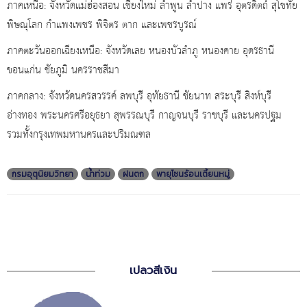
ภาคเหนือ: จังหวัดแม่ฮ่องสอน เชียงใหม่ ลำพูน ลำปาง แพร่ อุตรดิตถ์ สุโขทัย
พิษณุโลก กำแพงเพชร พิจิตร ตาก และเพชรบูรณ์
ภาคตะวันออกเฉียงเหนือ: จังหวัดเลย หนองบัวลำภู หนองคาย อุดรธานี
ขอนแก่น ชัยภูมิ นครราชสีมา
ภาคกลาง: จังหวัดนครสวรรค์ ลพบุรี อุทัยธานี ชัยนาท สระบุรี สิงห์บุรี
อ่างทอง พระนครศรีอยุธยา สุพรรณบุรี กาญจนบุรี ราชบุรี และนครปฐม
รวมทั้งกรุงเทพมหานครและปริมณฑล
กรมอุตุนิยมวิทยา
น้ำท่วม
ฝนตก
พายุโซนร้อนเตี้ยนหมู่
เปลวสีเงิน