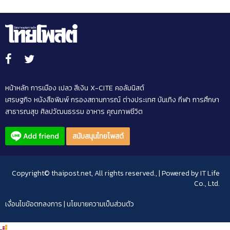
หน้าหลัก
การเมือง
เปลว สีเงิน
X-CITE
คอลัมนิสต์
เศรษฐกิจ
หนังสือพิมพ์
กรองสถานการณ์
ต่างประเทศ
บันเทิง
กีฬา
การศึกษา
สาธารณสุข
ศิลปวัฒนธรรม
อาหาร
คุณภาพชีวิต
สนับสนุนไทยโพสต์
Copyright© thaipost.net, All rights reserved., | Powered by
IT Life
Co., Ltd.
เงื่อนไขข้อตกลงการ
|
นโยบายความเป็นส่วนตัว