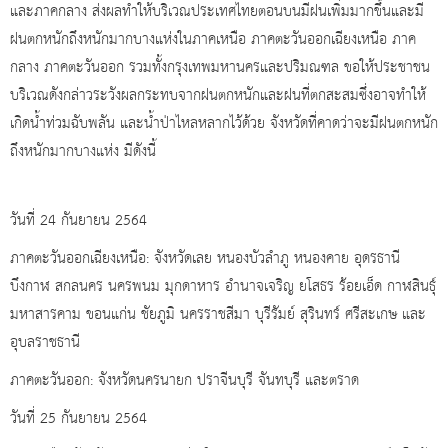
และภาคกลาง ส่งผลทำให้บริเวณประเทศไทยตอนบนมีฝนเพิ่มมากขึ้นและมี
ฝนตกหนักถึงหนักมากบางแห่งในภาคเหนือ ภาคตะวันออกเฉียงเหนือ ภาค
กลาง ภาคตะวันออก รวมทั้งกรุงเทพมหานครและปริมณฑล ขอให้ประชาชน
บริเวณดังกล่าวระวังผลกระทบจากฝนตกหนักและฝนที่ตกสะสมซึ่งอาจทำให้
เกิดน้ำท่วมฉับพลัน และน้ำป่าไหลหลากไว้ด้วย จังหวัดที่คาดว่าจะมีฝนตกหนัก
ถึงหนักมากบางแห่ง มีดังนี้
วันที่ 24 กันยายน 2564
ภาคตะวันออกเฉียงเหนือ: จังหวัดเลย หนองบัวลำภู หนองคาย อุดรธานี
บึงกาฬ สกลนคร นครพนม มุกดาหาร อำนาจเจริญ ยโสธร ร้อยเอ็ด กาฬสินธุ์
มหาสารคาม ขอนแก่น ชัยภูมิ นครราชสีมา บุรีรัมย์ สุรินทร์ ศรีสะเกษ และ
อุบลราชธานี
ภาคตะวันออก: จังหวัดนครนายก ปราจีนบุรี จันทบุรี และตราด
วันที่ 25 กันยายน 2564