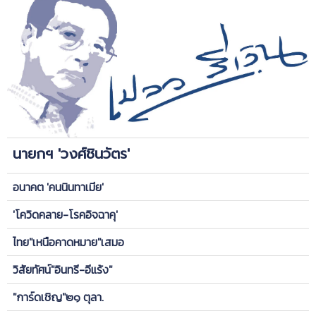
นายกฯ 'วงศ์ชินวัตร'
อนาคต 'คนนินทาเมีย'
'โควิดคลาย-โรคอิจฉาคุ'
ไทย"เหนือคาดหมาย"เสมอ
วิสัยทัศน์"อินทรี-อีแร้ง"
"การ์ดเชิญ"๒๑ ตุลา.