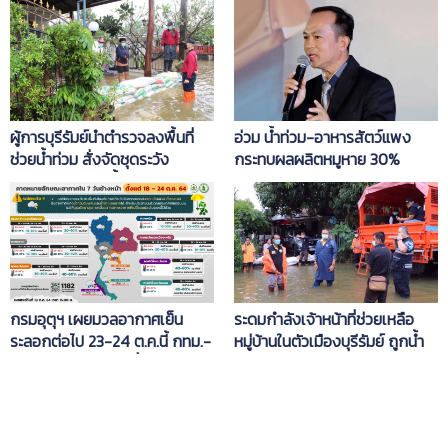
ผู้การบุรีรัมย์นำตำรวจลงพื้นที่
อ่วม น้ำท่วม-อาหารสัตว์แพง
ช่วยน้ำท่วม สั่งจัดชุดระวัง
กระทบผลผลิตหมูหาย 30%
มิจฉาชีพก่อเหตุซ้ำเติมประชาชน
กรมอุตุฯ เผยมวลอากาศเย็น
ระดมกำลังเจ้าหน้าที่ช่วยเหลือ
ระลอกต่อไป 23-24 ต.ค.นี้ กทม.-
หมู่บ้านในตัวเมืองบุรีรัมย์ ถูกน้ำ
ปริมณฑล อุณหภูมิต่ำสุด 19
ท่วมกว่า 200 หลังคาเรือน
องศา