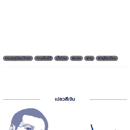
กรมอุตุนิยมวิทยา
ทะเลจีนใต้
น้ำท่วม
ฝนตก
พายุ
พายุโซนร้อน
เปลวสีเงิน