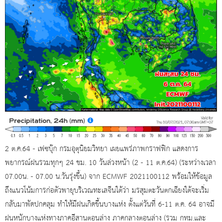
2 ต.ค.64 - เฟซบุ๊ก กรมอุตุนิยมวิทยา เผยแพร่ภาพกราฟฟิก แสดงการ
พยากรณ์ฝนรวมทุกๆ 24 ชม. 10 วันล่วงหน้า (2 - 11 ต.ค.64) (ระหว่างเวลา
07.00น. - 07.00 น.วันรุ่งขึ้น) จาก ECMWF 2021100112 พร้อมให้ข้อมูล
ถึงแนวโน้มการก่อตัวพายุบริเวณทะเลจีนใต้ว่า มรสุมตะวันตกเฉียงใต้จะเริ่ม
กลับมาพัดปกคลุม ทำให้มีฝนเกิดขึ้นบางแห่ง ตั้งแต่วันที่ 6-11 ต.ค. 64 อาจมี
ฝนหนักบางแห่งทางภาคอีสานตอนล่าง ภาคกลางตอนล่าง (รวม กทม.และ