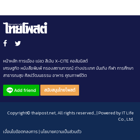
หน้าหลัก
การเมือง
เปลว สีเงิน
X-CITE
คอลัมนิสต์
เศรษฐกิจ
หนังสือพิมพ์
กรองสถานการณ์
ต่างประเทศ
บันเทิง
กีฬา
การศึกษา
สาธารณสุข
ศิลปวัฒนธรรม
อาหาร
คุณภาพชีวิต
สนับสนุนไทยโพสต์
Copyright© thaipost.net, All rights reserved., | Powered by
IT Life
Co., Ltd.
เงื่อนไขข้อตกลงการ
|
นโยบายความเป็นส่วนตัว