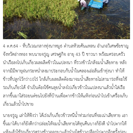
4 ต.ค.64 - ที่บริเวณกลางทุ่งนาหมู6 ตำบลห้วยคันแหลน อำเภอวิเศษชัยชาญ
จังหวัดอ่างทอง พบนายจรูญ เศรษฐกิจ อายุ 43 ปี ชาวนา พร้อมครอบครัว
นำเรือลงไปเก็บเกี่ยวผลผลิตข้าวในแปลงนา ที่รวงข้าวใกล้จมน้ำเสียหาย หลัง
จากมีมีพายุฝนกระหน่ำลงมาประกอบกับน้ำในคลองเอ่อล้นเข้าทุ่งนา ทำให้
ข้าวที่ปลูกไว้กว่า10ไร่ ใกล้เก็บผลผลิตต้องมาจมน้ำเสียหายไม่สามารถที่จะใช้
รถเก็บเกี่ยวได้ จำเป็นต้องใช้คนลุยน้ำลงไปเกี่ยวข้าวในแปลงนาแล้วน้ำใส่เรือ
ลากขึ้นมาใส่รถยนต์ขนไปยังที่บ้านเพื่อตากข้าวให้แห้งก่อนนำไปเข้าเครื่องเก็บ
เกี่ยวแล้วน้ำไปขาย
นายจรูญ เล่าให้ฟังว่า ได้เร่งเก็บเกี่ยวข้าวหนีน้ำท่วมก่อนที่จะเน่าเสียหาย เอา
ขึ้นมาได้บางก็ยังดีกว่าปล่อยให้จมน้ำเสียหายได้ทุนคืนบางก็ยังดี นำไปตากให้
แห้งแล้วใช้รถเกี่ยวรูดรวงข้าวออกมาแล้วนำเม็ดข้าวเปลือกไปตากอีกครั้งก่อน