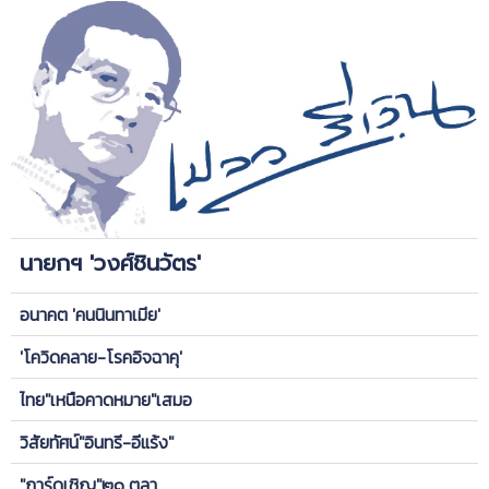
นายกฯ 'วงศ์ชินวัตร'
อนาคต 'คนนินทาเมีย'
'โควิดคลาย-โรคอิจฉาคุ'
ไทย"เหนือคาดหมาย"เสมอ
วิสัยทัศน์"อินทรี-อีแร้ง"
"การ์ดเชิญ"๒๑ ตุลา.