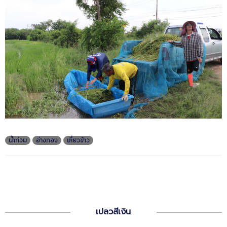
น้ำท่วม
อ่างทอง
เกี่ยวข้าว
เปลวสีเงิน