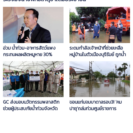
อ่วม น้ำท่วม-อาหารสัตว์แพง
ระดมกำลังเจ้าหน้าที่ช่วยเหลือ
กระทบผลผลิตหมูหาย 30%
หมู่บ้านในตัวเมืองบุรีรัมย์ ถูกน้ำ
ท่วมกว่า 200 หลังคาเรือน
GC ส่งมอบนวัตกรรมพลาสติก
ขอนแก่นจมบาดาลรอบ3! 'คม
ช่วยผู้ประสบภัยน้ำท่วมจังหวัด
ปาซุ'ถล่มท่วมศูนย์ราชการ
พระนครศรีอยุธยา
มัญจาคีรี