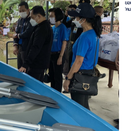
ขอ
'คม
รา