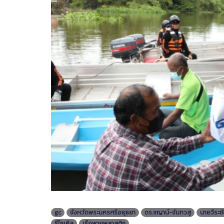
gc
จังหวัดพระนครศรีอยุธยา
ดร.ชญาน์-จันทวสุ
นายวีระช
รีไซเคิล
เรือพายพลาสติก