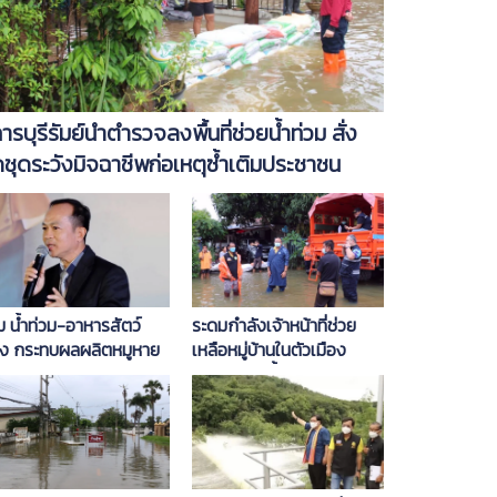
้การบุรีรัมย์นำตำรวจลงพื้นที่ช่วยน้ำท่วม สั่ง
ดชุดระวังมิจฉาชีพก่อเหตุซ้ำเติมประชาชน
ม น้ำท่วม-อาหารสัตว์
ระดมกำลังเจ้าหน้าที่ช่วย
ง กระทบผลผลิตหมูหาย
เหลือหมู่บ้านในตัวเมือง
%
บุรีรัมย์ ถูกน้ำท่วมกว่า 200
หลังคาเรือน