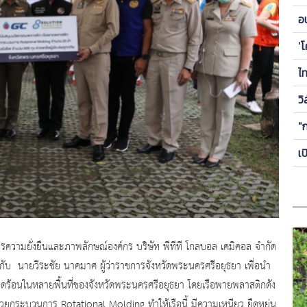
ข
อ
ซี
'
ไ
วิ
"
เ
ารความยั่งยืนและภาพลักษณ์องค์กร บริษัท พีทีที โกลบอล เคมิคอล จำกัด
บ นายวีระชัย นาคมาศ ผู้ว่าราชการจังหวัดพระนครศรีอยุธยา เพื่อนำ
ือดร้อนในหลายพื้นที่ของจังหวัดพระนครศรีอยุธยา โดยเรือพายพลาสติกดัง
ระบวนการ Rotational Molding ทำให้เรือนี้ มีความเหนียว ยืดหยุ่น