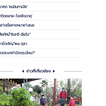
องพรรค ให้ลูกกบ-ลูกเขียดในพรรคได้เกาะ วันนี้ ขอคุย
นาคต 'คนนินทาเมีย'
เครียดซักนิด
โควิดคลาย-โรคอิจฉาคุ'
ทย"เหนือคาดหมาย"เสมอ
สัยทัศน์"อินทรี-อีแร้ง"
การ์ดเชิญ"๒๑ ตุลา.
ปิดประเทศ"เปิดตรงไหน?"
ข่าวที่เกี่ยวข้อง