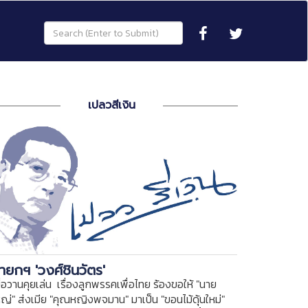
เปลวสีเงิน
ายกฯ 'วงศ์ชินวัตร'
ื่อวานคุยเล่น เรื่องลูกพรรคเพื่อไทย ร้องขอให้ "นาย
หญ่" ส่งเมีย "คุณหญิงพจมาน" มาเป็น "ขอนไม้ดุ้นใหม่"