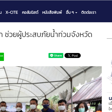
น
X-CITE
คอลัมนิสต์
หนังสือพิมพ์
อื่น ๆ
ติดต่อเรา
่วยผู้ประสบภัยน้ำท่วมจังหวัด
น
เม
ใ