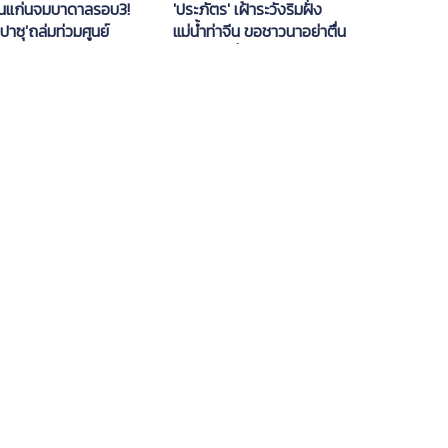
นแก่นจมบาดาลรอบ3!
'ประภัตร' เฝ้าระวังริมฝั่ง
ปาซุ'ถล่มท่วมศูนย์
แม่น้ำท่าจีน ขอชาวนาอย่าตื่น
ชการมัญจาคีรี
ตระหนกเกี่ยวข้าวได้แน่