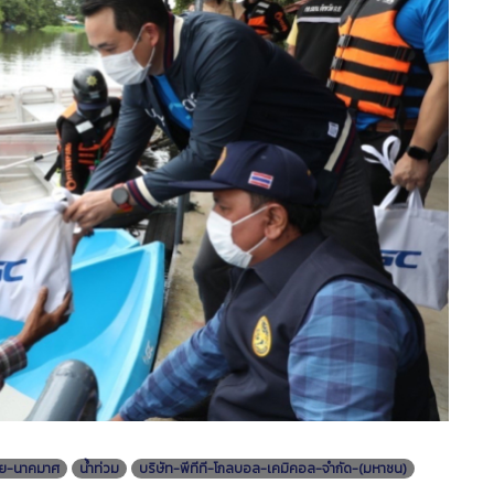
ัย-นาคมาศ
น้ำท่วม
บริษัท-พีทีที-โกลบอล-เคมิคอล-จำกัด-(มหาชน)