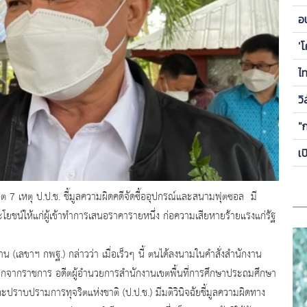
ข
อ
ซี
'
ไ
วิ
"
เ
 เหตุ ป.ป.ช. ชี้มูลความผิดคดีจัดซื้ออุปกรณ์
และสนามฟุตซอล มี
ชน์ให้แก่ผู้เข้
าทำการเสนอราคารายหนึ่ง ก่อความเสียหายร้ายแรงแก่รัฐ
าน (เลขาฯ กพฐ.) กล่าวว่า เมื่อเร็วๆ นี้ ตนได้ลงนามในคำสั่งสำนั
กงาน
ออกจากราชการ อดีตผู้อำนวยการสำนักงานเขตพื้
นที่การศึกษาประถมศึกษา
ะปราบปรามการทุจริตแห่งชาติ (ป.ป.ช.) มีมติวินิจฉัยชี้มูลความผิ
ดทาง