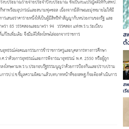
รรงบประมาณรายจ่ายประจำปี
งบประมาณ ซึ่งเป็นงบแปรญัตติให้กับสพป.
กีฬาพร้อมอุปกรณ์
และสนามฟุตซอล เนื่องจากมีลักษณะมุ่งหมายไม่
ให้มี
การเสนอราคารายหนึ่งให้เป็
นผู้มีสิทธิทำสัญญากับหน่
วยงานของรัฐ และ
ตรา 85 วรรคสองและมาตรา 94 วรรคสอง แห่งพ.ร.บ.ระเบียบ
สพ
ไขเพิ่มเติม จึงมีมติให้ลงโทษไล่
ออกจากราชการ
ตั
่นอุทธรณ์ต่
อคณะกรรมการข้าราชการครูและบุ
คลากรทางการศึกษา
.ศ.ว่าด้วยการอุทธรณ์
และการพิจารณาอุทธรณ์ พ.ศ. 2550 หรือผู้ถูก
ูกลงโทษตามพ.ร.
บ.ประกอบรัฐธรรมนูญว่าด้วยการป้
องกันและปราบปราม
ารป.ป.ช.ชี้มูลความผิ
ดมาแล้วบทบาทหน้าที่ของสพฐ.ก็
จะต้องดำเนินการ
สพ
เรี
เรี
วั