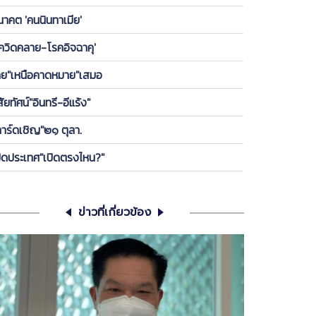
องพรรค ให้ลูกกบ-ลูกเขียดในพรรคได้เกาะ วันนี้ ขอคุย
นาคต 'คนนินทาเมีย'
เครียดซักนิด
โควิดคลาย-โรคอิจฉาคุ'
ทย"เหนือคาดหมาย"เสมอ
สัยทัศน์"อินทรี-อีแร้ง"
การ์ดเชิญ"๒๑ ตุลา.
ปิดประเทศ"เปิดตรงไหน?"
ข่าวที่เกี่ยวข้อง