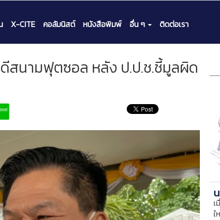
น
X-CITE
คอลัมนิสต์
หนังสือพิมพ์
อื่น ๆ
ติดต่อเรา
ีสนามฟุตซอล หลัง ป.ป.ช.ชี้มูลผิด
น
เม
ใ