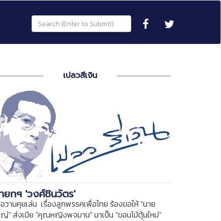
เปลวสีเงิน
ายกฯ 'วงศ์ชินวัตร'
ื่อวานคุยเล่น เรื่องลูกพรรคเพื่อไทย ร้องขอให้ "นาย
หญ่" ส่งเมีย "คุณหญิงพจมาน" มาเป็น "ขอนไม้ดุ้นใหม่"