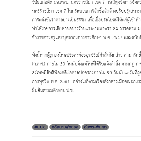
วินัยแก่อดีต ผอ.สพป. นครราชสีมา เขต 7 กรณีทุจริตการจั
ดส
นครราชสีมา เขต 7 ในกระบวนการจัดซื้อจัดจ้างปรั
บปรุงสนาม
การแข่งขันราคาอย่างเป็
นธรรม เพื่อเอื้อประโยชน์ให้แก่ผู้เข้
าทำ
ทำให้ราชการเสียหายอย่างร้
ายแรงตามมาตรา 84 วรรคสาม มา
ข้าราชการครู
และบุคลากรทางการศึกษา พ.ศ. 2547 และฉบับที่แก้
ทั้งนี้หากผู้ถูกลงโทษประสงค์
จะอุทธรณ์คำสั่งดังกล่าว สามารถยื
(ก.ค.ศ.) ภายใน 30 วันนับตั้งแต่วันที่ได้รับแจ้
งคำสั่ง ตามกฎ ก.ค
ลงโทษมีสิทธิฟ้องคดี
ต่อศาลปกครองภายใน 90 วันนับแต่วันที่ถ
การทุจริต พ.ศ. 2561 อย่างไรก็ตามเรื่องดังกล่าวเมื่
อคณะกรรมก
ยืนยันตามมติ
ของป.ป.ช.
#ป.ป.ช.
คดีสนามฟุตซอล
อัมพร-พินะสา