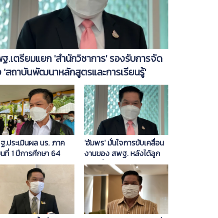
ฐ.เตรียมแยก 'สำนักวิชาการ' รองรับการจัด
้ง 'สถาบันพัฒนาหลักสูตรและการเรียนรู้'
ฐ.ประเมินผล นร. ภาค
'อัมพร' มั่นใจการขับเคลื่อน
ยนที่ 1 ปีการศึกษา 64
งานของ สพฐ. หลังได้ลูก
ยบร้อยแล้ว 'อัมพร' ยันไม่
หม้อ นั่งผู้บริหารระดับสูงยก
ด' สอบได้-สอบตก'
ชุด