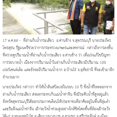
17 ต.ค.64 - ที่อ่างเก็บน้ำกระเสียว อ.ด่านช้าง จ.สุพรรณบุรี นายประภัตร
โพธสุธน รัฐมนตรีช่วยว่าการกระทรวงเกษตรและสหกรณ์ กล่าวถึงการลงพื้น
ที่ตรวจดูปริมาณน้ำที่อ่างเก็บน้ำกระเสียว อ.ด่านช้าง ว่า​ เพื่อเร่งแก้ไขปัญหา
การระบายน้ำ เนื่องจากปริมาณน้ำในอ่างเก็บน้ำกระเสียวมีปริมาณ 100
เปอร์เซนต์เต็ม และยังจะมีปริมาณน้ำจาก อ.บ้านไร่ จ.อุทัยธานี ที่จะเข้ามาอีก
จำนวนมาก
นายประภัตร กล่าวว่า ทำให้น้ำล้นสปิลเวย์ในรอบ 10 ปี ซึ่งน้ำที่ไหลออกจาก
อ่างเก็บน้ำกระเสียว ส่งผลกระทบกับแม่น้ำท่าจีน ซึ่งมีระดับน้ำที่สูงอยู่แล้ว
จังหวัดสุพรรณบุรีได้ออกประกาศเตือนให้ประชาชนที่อาศัยอยู่ในพื้นที่ลุ่มต่ำ
และริมฝั่งแม่น้ำท่าจีน เฝ้าระวังน้ำท่วมสูงอย่างใกล้ชิดโดยพื้นที่ต้องเฝ้าระวัง
ได้แก่ อ.หนองหญ้าไซ อ.เดิมบางนางบวช อ.สามชุก อ.ศรีประจันต์ อ.เมือง