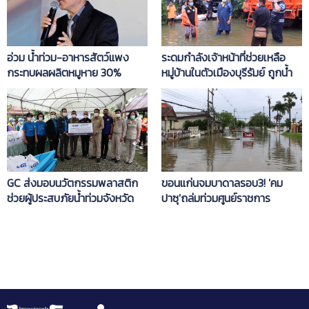
อ่วม น้ำท่วม-อาหารสัตว์แพง
ระดมกำลังเจ้าหน้าที่ช่วยเหลือ
กระทบผลผลิตหมูหาย 30%
หมู่บ้านในตัวเมืองบุรีรัมย์ ถูกน้ำ
ท่วมกว่า 200 หลังคาเรือน
GC ส่งมอบนวัตกรรมพลาสติก
ขอนแก่นจมบาดาลรอบ3! 'คม
ช่วยผู้ประสบภัยน้ำท่วมจังหวัด
ปาซุ'ถล่มท่วมศูนย์ราชการ
พระนครศรีอยุธยา
มัญจาคีรี