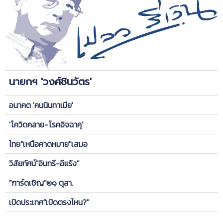
นายกฯ 'วงศ์ชินวัตร'
อนาคต 'คนนินทาเมีย'
'โควิดคลาย-โรคอิจฉาคุ'
ไทย"เหนือคาดหมาย"เสมอ
วิสัยทัศน์"อินทรี-อีแร้ง"
"การ์ดเชิญ"๒๑ ตุลา.
เปิดประเทศ"เปิดตรงไหน?"