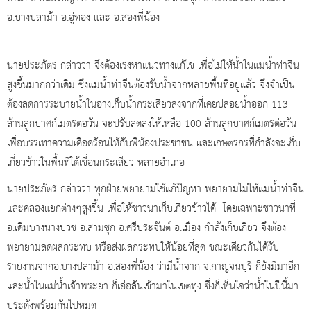
อ.บางปลาม้า อ.อู่ทอง และ อ.สองพี่น้อง
นายประภัตร กล่าวว่า จึงต้องเร่งหาแนวทางแก้ไข เพื่อไม่ให้น้ำในแม่น้ำท่าจีน
สูงขึ้นมากกว่าเดิม ซึ่งแม่น้ำท่าจีนต้องรับน้ำจากหลายพื้นที่อยู่แล้ว จึงจำเป็น
ต้องลดการระบายน้ำในอ่างเก็บน้ำกระเสียวลงจากที่เคยปล่อยน้ำออก 113
ล้านลูกบาศก์เมตรต่อวัน จะปรับลดลงให้เหลือ 100 ล้านลูกบาศก์เมตรต่อวัน
เพื่อบรรเทาความเดือดร้อนให้กับพี่น้องประชาชน และเกษตรกรที่กำลังจะเก็บ
เกี่ยวข้าวในพื้นที่ใต้เขื่อนกระเสียว หลายอำเภอ
นายประภัตร กล่าวว่า ทุกฝ่ายพยายามใช้แก้ปัญหา พยายามไม่ให้แม่น้ำท่าจีน
และคลองแยกต่างๆสูงขึ้น เพื่อให้ชาวนาเก็บเกี่ยวข้าวได้ โดยเฉพาะชาวนาที่
อ.เดิมบางนางบวช อ.สามชุก อ.ศรีประจันต์ อ.เมือง กำลังเก็บเกี่ยว จึงต้อง
พยายามลดผลกระทบ หรือส่งผลกระทบให้น้อยที่สุด ขณะเดียวกันได้รับ
รายงานจากอ.บางปลาม้า อ.สองพี่น้อง ว่ามีน้ำจาก จ.กาญจนบุรี ก็ยังมีมาอีก
และน้ำในแม่น้ำเจ้าพระยา ก็เอ่อล้นเข้ามาในเขตทุ่ง ซึ่งก็เห็นใจว่าน้ำในปีนี้มา
ประดังพร้อมกันไปหมด