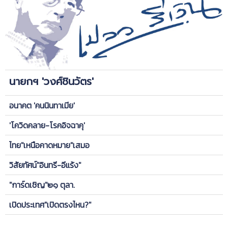
นายกฯ 'วงศ์ชินวัตร'
อนาคต 'คนนินทาเมีย'
'โควิดคลาย-โรคอิจฉาคุ'
ไทย"เหนือคาดหมาย"เสมอ
วิสัยทัศน์"อินทรี-อีแร้ง"
"การ์ดเชิญ"๒๑ ตุลา.
เปิดประเทศ"เปิดตรงไหน?"