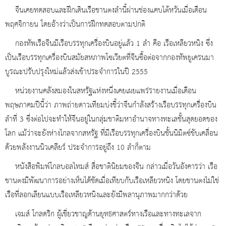
จีนเคยทดสอบและฝึกเดินเรือชานตงลำนี้ผ่านช่องแคบไต้หวันเมื่อเดือน
พฤศจิกายน โดยอ้างว่าเป็นการฝึกทดสอบตามปกติ
กองทัพเรือจีนมีเรือบรรทุกเครื่องบินอยู่แล้ว 1 ลำ คือ เรือเหลียวหนิง ซึ่ง
เป็นเรือบรรทุกเครื่องบินสมัยสหภาพโซเวียตที่จีนซื้อต่อจากกองทัพยูเครนมา
บูรณะปรับปรุงใหม่แล้วส่งเข้าประจำการในปี 2555
หน่วยงานคลังสมองในสหรัฐแห่งหนึ่งเคยเผยแพร่รายงานเมื่อเดือน
พฤษภาคมปีนี้ว่า ภาพถ่ายดาวเทียมบ่งชี้ว่าจีนกำลังสร้างเรือบรรทุกเครื่องบิน
ลำที่ 3 ซึ่งต่อไปจะทำให้จีนอยู่ในกลุ่มชาติมหาอำนาจทางทะเลชั้นสุดยอดของ
โลก แม้ว่าจะยังห่างไกลจากสหรัฐ ที่มีเรือบรรทุกเครื่องบินชั้นนิมิตซ์ขับเคลื่อน
ด้วยพลังงานนิวเคลียร์ ประจำการอยู่ถึง 10 ลำก็ตาม
หนังสือพิมพ์โกลบอลไทมส์ สื่อชาตินิยมของจีน กล่าวเมื่อวันอังคารว่า เรือ
ชานตงมีพัฒนาการอย่างเห็นได้ชัดเมื่อเทียบกับเรือเหลียวหนิง โดยชานตงไม่ใช่
เรือที่ลอกเลียนแบบเรือเหลียวหนิงและยังมีพลานุภาพมากกว่าด้วย
เจมส์ โกลดริก ผู้เชี่ยวชาญด้านยุทธศาสตร์ทางเรือและทางทะเลจาก