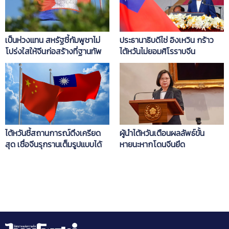
เป็นห่วงแทน สหรัฐชี้กัมพูชาไม่
ประธานาธิบดีไช่ อิงเหวิน กร้าว
โปร่งใสให้จีนก่อสร้างที่ฐานทัพ
ไต้หวันไม่ยอมศิโรราบจีน
เรือเรียม
ไต้หวันชี้สถานการณ์ตึงเครียด
ผู้นำไต้หวันเตือนผลลัพธ์ขั้น
สุด เชื่อจีนรุกรานเต็มรูปแบบได้
หายนะหากโดนจีนยึด
ใน4ปี