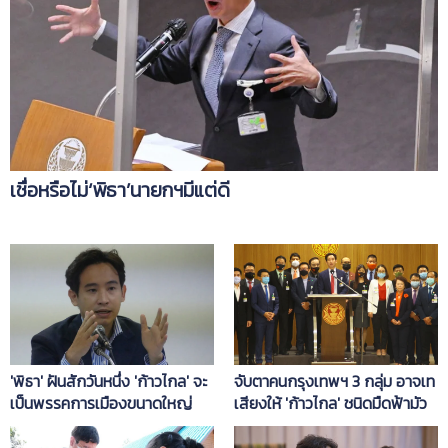
เชื่อหรือไม่‘พิธา’นายกฯมีแต่ดี
'พิธา' ฝันสักวันหนึ่ง 'ก้าวไกล' จะ
จับตาคนกรุงเทพฯ 3 กลุ่ม อาจเท
เป็นพรรคการเมืองขนาดใหญ่
เสียงให้ 'ก้าวไกล' ชนิดมืดฟ้ามัว
ดิน