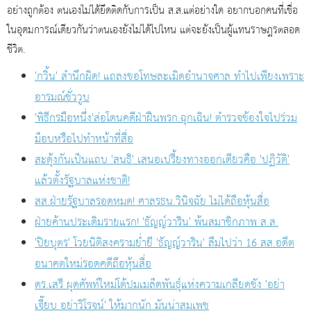
อย่างถูกต้อง ตนเองไม่ได้ยึดติดกับการเป็น ส.ส.แต่อย่างใด อยากบอกคนที่เชื่อ
ในอุดมการณ์เดียวกันว่าตนเองยังไม่ได้ไปไหน แต่จะยังเป็นผู้แทนราษฎรตลอด
ชีวิต.
'กวิ้น' สำนึกผิด! แถลงขอโทษละเมิดอำนาจศาล ทำไปเพียงเพราะ
อารมณ์ชั่ววูบ
'พิธีกรมือหนึ่ง'ส่อโดนคดีฝ่าฝืนพรก.ฉุกเฉิน! ตำรวจข้องใจไปร่วม
ม็อบหรือไปทำหน้าที่สื่อ
สะดุ้งกันเป็นแถบ 'สนธิ' เสนอเปรี้ยงทางออกเดียวคือ 'ปฏิวัติ'
แล้วตั้งรัฐบาลแห่งชาติ!
สส.ฝ่ายรัฐบาลรอดหมด! ศาลรธน.วินิจฉัย ไม่ได้ถือหุ้นสื่อ
ฝ่ายค้านประเดิมรายแรก! 'ธัญญ์วาริน' พ้นสมาชิกภาพ ส.ส.
'ปิยบุตร' โวยนิติสงครามย่ำยี 'ธัญญ์วาริน' ลืมไปว่า 16 สส.อดีต
อนาคตใหม่รอดคดีถือหุ้นสื่อ
ดร.เสรี ผุดศัพท์ใหม่โต้ปมเมล็ดพันธุ์แห่งความเกลียดชัง 'อย่า
เจี๊ยบ อย่าวิโรจน์' ให้มากนัก มันน่าสมเพช