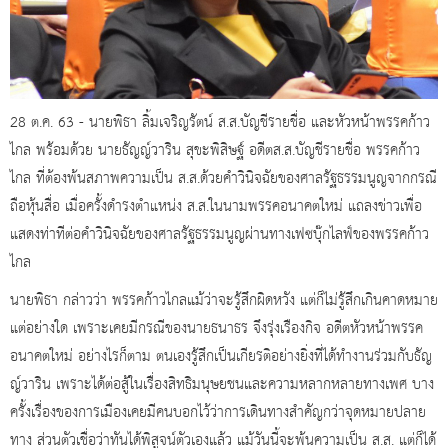
28 ต.ค. 63 - นายพิธา ลิ้มเจริญรัตน์ ส.ส.บัญชีรายชื่อ และหัวหน้าพรรคก้าว
ไกล พร้อมด้วย นายธัญญ์วาริน สุขะพิสิษฐ์ อดีตส.ส.บัญชีรายชื่อ พรรคก้าว
ไกล ที่ต้องพ้นสภาพความเป็น ส.ส.ด้วยคำวินิจฉัยของศาลรัฐธรรมนูญจากกรณี
ถือหุ้นสื่อ เมื่อครั้งดำรงตำแหน่ง ส.ส.ในนามพรรคอนาคตใหม่ แถลงข่าวเพื่อ
แสดงท่าทีต่อคำวินิจฉัยของศาลรัฐธรรมนูญผ่านทางเฟซบุ๊กไลฟ์ของพรรคก้าว
ไกล
นายพิธา กล่าวว่า พรรคก้าวไกลแม้ว่าจะรู้สึกผิดหวัง แต่ก็ไม่รู้สึกเกินคาดหมาย
แต่อย่างใด เพราะเคยมีกรณีของนายธนาธร จึงรุ่งเรืองกิจ อดีตหัวหน้าพรรค
อนาคตใหม่ อย่างไรก็ตาม ตนเองรู้สึกเป็นเกียรติอย่างยิ่งที่ได้ทำงานร่วมกับธัญ
ญ์วาริน เพราะได้ต่อสู้ในเรื่องสิทธิมนุษยชนและความหลากหลายทางเพศ บาง
ครั้งเรื่องของการเมืองเคยมีคนบอกไว้ว่าการเดินทางสำคัญกว่าจุดหมายปลาย
ทาง ส่วนตัวเชื่อว่าทันได้พิสูจน์ตัวเองแล้ว แม้วันนี้จะพ้นความเป็น ส.ส. แต่ก็ได้