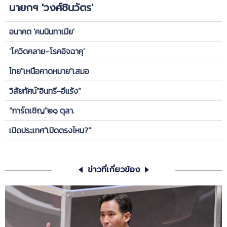
นายกฯ 'วงศ์ชินวัตร'
อนาคต 'คนนินทาเมีย'
'โควิดคลาย-โรคอิจฉาคุ'
ไทย"เหนือคาดหมาย"เสมอ
วิสัยทัศน์"อินทรี-อีแร้ง"
"การ์ดเชิญ"๒๑ ตุลา.
เปิดประเทศ"เปิดตรงไหน?"
ข่าวที่เกี่ยวข้อง