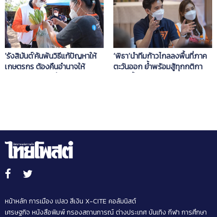
‘พิธา’นำทีมก้าวไกลลงพื้นที่ภาค
'รังสิมันต์'ค้นพ้นวิธีแก้ปัญหาให้
ตะวันออก ย้ำพร้อมสู้ทุกกติกา
เกษตรกร ต้องคืนอำนาจให้
เลือกตั้ง
ประชาชนแล้วจบที่รุ่นเรา
หน้าหลัก
การเมือง
เปลว สีเงิน
X-CITE
คอลัมนิสต์
เศรษฐกิจ
หนังสือพิมพ์
กรองสถานการณ์
ต่างประเทศ
บันเทิง
กีฬา
การศึกษา