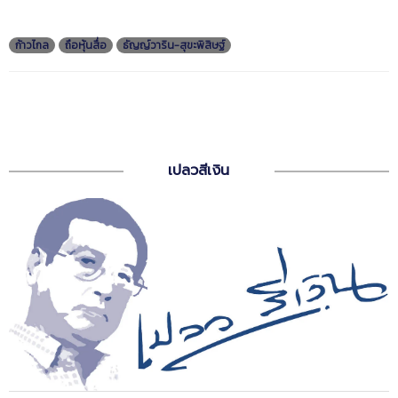
ก้าวไกล
ถือหุ้นสื่อ
ธัญญ์วาริน-สุขะพิสิษฐ์
เปลวสีเงิน