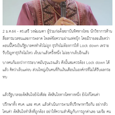
2 ม.ค.64 - ดร.เสรี วงษ์มณฑา ผู้ร่วมก่อตั้งสถาบันทิศทางไทย นักวิชาการด้าน
สื่อสารมวลชนและการตลาด โพสต์ข้อความผ่านเฟซบุ๊ก โดยมีรายละเอียดว่า
ตอนนี้ใครเป็นรัฐบาลคงทำตัวไม่ถูก ธุรกิจไม่ต้องการให้ Lock down เพราะ
รับปัญหาธุรกิจไม่ไหว เจ็บมาแล้วครั้งหนึ่ง ไม่อยากเจ็บอีกแล้ว
บางคนก็มองว่าการระบาดมันรุนแรงแล้ว ดังนั้นสมควรต้อง Lock down ได้
แล้ว คิดว่าเจ็บแต่จบ ส่วนใหญ่เป็นคนที่กินเงินเดือนในองค์กรที่ไม่ได้รับผลกระ
ทบ
แล้วรัฐบาลจะตัดสินใจยังไงดีล่ะ ตัดสินใจทางใดทางหนึ่ง ยังไงก็โดนด่า
ปรึกษาทั้ง ศบค. และ ศบศ. แล้วดำเนินการตามที่ปรึกษาหารือกัน อย่ากลัว
โดนด่า ตัดสินใจทำสิ่งที่ถูกต้อง อย่าให้ความสำคัญกับการถูกด่าเลย นะจ๊ะ คน