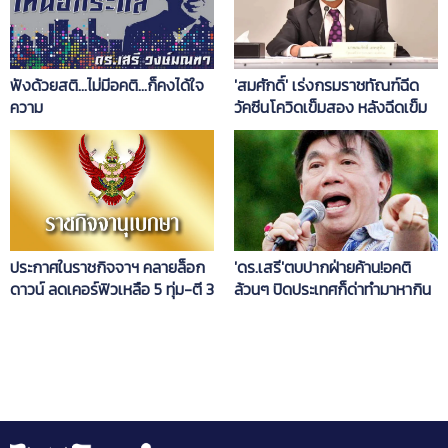
ฟังด้วยสติ...ไม่มีอคติ...ก็คงได้ใจ
'สมศักดิ์'​ เร่งกรมราชทัณฑ์ฉีด
ความ
วัคซีนโควิดเข็มสอง หลังฉีดเข็ม
แรกครบแล้ว
ประกาศในราชกิจจาฯ คลายล็อก
'ดร.เสรี'ตบปากฝ่ายค้าน!อคติ
ดาวน์ ลดเคอร์ฟิวเหลือ 5 ทุ่ม-ตี 3
ล้วนๆ ปิดประเทศก็ด่าทำมาหากิน
ไม่ได้ พอเปิดประเทศก็ว่าจะรีบไป
ไหน