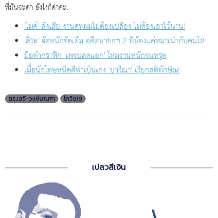
ที่มันจะด่า ยังไงก็ด่าค่ะ.
'ไมค์' สั่งเสีย งานศพผมไม่ต้องเปลือง ไม่ต้องเอาไว้นาน!
'สิระ' จัดหนักจัดเต็ม อดีตนายกฯ 2 พี่น้องแค่หมาเน่ากับคนโง่!
มือทำกราฟิก 'เพจปลดแอก' โหมงานหนักจนทรุด
เมื่อนักโทษหนีคดีทำเป็นเก่ง 'ปารีณา' เรียกสติทักษิณ!
ดร.เสรี-วงษ์มณฑา
โควิด19
เปลวสีเงิน