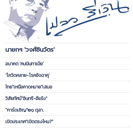
นายกฯ 'วงศ์ชินวัตร'
อนาคต 'คนนินทาเมีย'
'โควิดคลาย-โรคอิจฉาคุ'
ไทย"เหนือคาดหมาย"เสมอ
วิสัยทัศน์"อินทรี-อีแร้ง"
"การ์ดเชิญ"๒๑ ตุลา.
เปิดประเทศ"เปิดตรงไหน?"