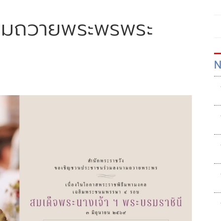
ามถวายพระพรพระ
N