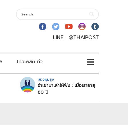
LINE : @THAIPOST
พ์
ไทยโพสต์ ทีวี
มองมุมสูง
จำเขามาเล่าให้ฟัง : เมื่อเราอายุ
80 ปี