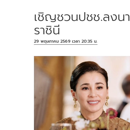
เชิญชวนปชช.ลงน
ราชินี
29 พฤษภาคม 2569 เวลา 20:35 น.