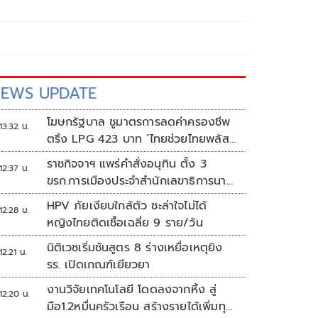
EWS UPDATE
โฆษกรัฐบาล ชูมาตรการลดค่าครองชีพ
13:32 น.
ตรึง LPG 423 บาท ‘ไทยช่วยไทยพลัส’
ดันเงินหมุนแสนล้าน
ราชกิจจาฯ แพร่คำสั่งอนุทิน ตั้ง 3
12:37 น.
ขรก.การเมืองประจำสำนักเลขาธิการนา
ยกฯ
HPV ภัยเงียบใกล้ตัว ชะล่าใจไม่ได้
12:28 น.
หญิงไทยติดเชื้อเฉลี่ย 9 ราย/วัน
นิติเวชเริ่มชันสูตร 8 ร่างเหยื่อเหตุยิง
12:21 น.
รร. เปิดเกณฑ์เยียวยา
งานวิจัยเทคโนโลยี โดดลงจากหิ้ง สู่
12:20 น.
มือ1.2หมื่นครัวเรือน สร้างรายได้เพิ่มทุก