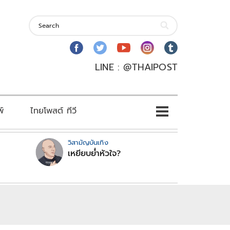
LINE : @THAIPOST
พ์
ไทยโพสต์ ทีวี
วิสามัญบันเทิง
เหยียบย่ำหัวใจ?