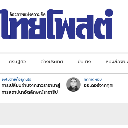
เศรษฐกิจ
ต่างประเทศ
บันเทิง
หนังสือพิม
ยังไม่ตายก็อยู่กันไป
ผักกาดหอม
การเปลี่ยนผ่านจากเทวราชามาสู่
ออเดอร์จากคุก!
การสถาปนาอัตลักษณ์ราชาธิป
ไตยแบบพุทธศาสนาในพระไตร
ปิฏก : สามัญผลสูตรในฐานะ
ทฤษฎีขีดจำกัดของอำนาจรัฐ
เหนือแรงงานและทรัพย์สิน