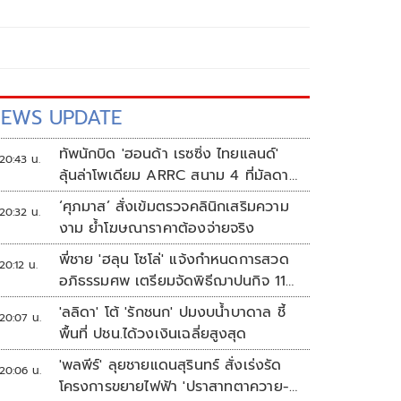
EWS UPDATE
ทัพนักบิด 'ฮอนด้า เรซซิ่ง ไทยแลนด์'
20:43 น.
ลุ้นล่าโพเดียม ARRC สนาม 4 ที่มัลดาลิ
กา
‘ศุภมาส’ สั่งเข้มตรวจคลินิกเสริมความ
20:32 น.
งาม ย้ำโฆษณาราคาต้องจ่ายจริง
พี่ชาย 'ฮลุน โซโล่' แจ้งกำหนดการสวด
20:12 น.
อภิธรรมศพ เตรียมจัดพิธีฌาปนกิจ 11
ส.ค.
'ลลิดา' โต้ 'รักชนก' ปมงบน้ำบาดาล ชี้
20:07 น.
พื้นที่ ปชน.ได้วงเงินเฉลี่ยสูงสุด
'พลพีร์' ลุยชายแดนสุรินทร์ สั่งเร่งรัด
20:06 น.
โครงการขยายไฟฟ้า 'ปราสาทตาควาย-