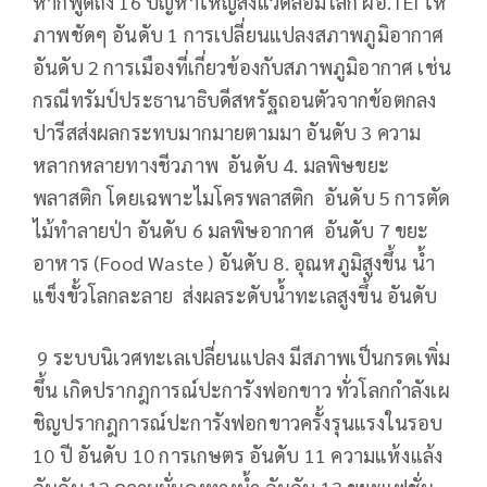
หากพูดถึง 16 ปัญหาใหญ่สิ่งแวดล้อมโลก ผอ.TEI ให้
ภาพชัดๆ อันดับ 1 การเปลี่ยนแปลงสภาพภูมิอากาศ
อันดับ 2 การเมืองที่เกี่ยวข้องกับสภาพภูมิอากาศ เช่น
กรณีทรัมป์ประธานาธิบดีสหรัฐถอนตัวจากข้อตกลง
ปารีสส่งผลกระทบมากมายตามมา อันดับ 3 ความ
หลากหลายทางชีวภาพ อันดับ 4. มลพิษขยะ
พลาสติก โดยเฉพาะไมโครพลาสติก อันดับ 5 การตัด
ไม้ทำลายป่า อันดับ 6 มลพิษอากาศ อันดับ 7 ขยะ
อาหาร (Food Waste ) อันดับ 8. อุณหภูมิสูงขึ้น น้ำ
แข็งขั้วโลกละลาย ส่งผลระดับน้ำทะเลสูงขึ้น อันดับ
9 ระบบนิเวศทะเลเปลี่ยนแปลง มีสภาพเป็นกรดเพิ่ม
ขึ้น เกิดปรากฎการณ์ปะการังฟอกขาว ทั่วโลกกำลังเผ
ชิญปรากฎการณ์ปะการังฟอกขาวครั้งรุนแรงในรอบ
10 ปี อันดับ 10 การเกษตร อันดับ 11 ความแห้งแล้ง