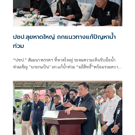
ปชป.ลุยหาดใหญ่ ถกแนวทางแก้ปัญหาน้ำ
ท่วม
“ปชป.” สัมมนาพรรคฯ ที่หาดใหญ่ ระดมความเห็นรับมือน้ำ
ท่วมเชิญ ''นายกแป้น'' ถก แก้น้ำท่วม “อภิสิทธิ์”พร้อมรวมความ
เห็นสะท้อนรัฐบาล ห่วงเรื่องน้ำท่วมกลายเป็นการทะเลาะ
การเมือง ขณะที่”ชวน” ฉะ ปัญหาน้ำท่วมใต้เกิดจากการบริหาร
ของมหาดไทย ย้ายผู้ปกครองเพื่อประโยชน์ทางการเมือง
ด้าน“ชัยชนะ”ชูโมเดลเมืองคอน ขุดคลองเลี่ยงเมืองแก้ปัญหา
ภาคเอกชน โอด 6 เดือนหลังน้ำท่วม หมดโปรพักดอกเบี้ย-เงิน
ต้น แต่เศรษฐกิจยังซบเซาเหมือนเป็นระเบิดเวลา วอนแบงก์ลด
เกณฑ์ปล่อยสินเชื่อธุรกิจ