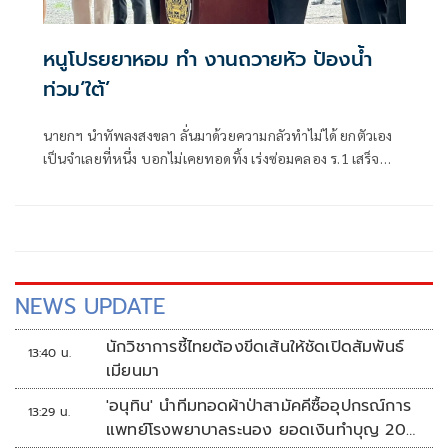
หนูโปรยยาหอม ทำ งานถวายหัว ป้องนํ้า
ท่วม‘ใต้’
นายกฯ นำทัพลงสงขลา ลั่นมาด้วยความกลัวทำไม่ได้ ยกตัวเอง
เป็นจำเลยที่หนึ่ง บอกไม่เคยทอดทิ้ง เร่งซ่อมคลอง ร.1 เสร็จ
ก่อนสิ้นปี ยาหอมพร้อมทำงานถวายหัว “ภราดร”
NEWS UPDATE
นักวิชาการชี้ไทยต้องขีดเส้นให้ชัดเปิดสัมพันธ์
13:40 น.
เมียนมา
'อนุทิน' นำทีมทอดผ้าป่าสามัคคีซื้ออุปกรณ์การ
13:29 น.
แพทย์โรงพยาบาลระนอง ยอดเงินทำบุญ 20