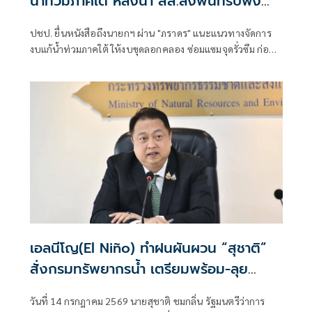
น้ำท่วมภาคใต้ หลังนำ สส.ลงพื้นที่รับฟัง
ประชาชน
ปชป. ยื่นหนังสือถึงนายกฯ ผ่าน "ภราดร" แนะแนวทางจัดการ
งบแก้น้ำท่วมภาคใต้ ให้งบขุดลอกคลอง ซ่อมแซมจุดรั่วซึม ก่อน
น้ำมา ให้จังหวัดเป็นเจ้าภาพแจ้งเตือนศูนย์อพยพอย่างเป็น
ระบบ - ออกสินเชื่อดอกเบี้ยต่ำ
เอลนีโญ(El Niño) ทำฝนผันผวน “สุชาติ”
สั่งกรมทรัพยากรน้ำ เตรียมพร้อม-ลุย
ปฏิบัติการช่วยประชาชนทุกพื้นที่
วันที่ 14 กรกฎาคม 2569 นายสุชาติ ชมกลิ่น รัฐมนตรีว่าการ