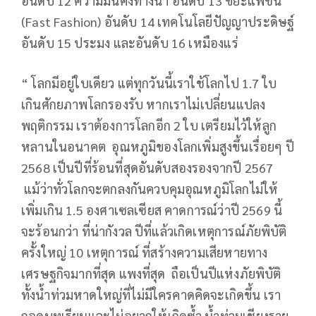
อันดับ 12 ความมั่นคงทางน้ำ อันดับ 13 ขยะแฟชั่น
(Fast Fashion) อันดับ 14 เทคโนโลยีปัญญาประดิษฐ์
อันดับ 15 ประมง และอันดับ 16 เหมืองแร่
“ โลกมีอยู่ใบเดียว แต่ทุกวันนี้เราใช้โลกไป 1.7 ใบ
เกินศักยภาพโลกรองรับ หากเราไม่เปลี่ยนแปลง
พฤติกรรม เราต้องการโลกอีก 2 ใบ เตรียมไว้ให้ลูก
หลานในอนาคต อุณหภูมิของโลกเพิ่มสูงขึ้นเรื่อยๆ ปี
2568 เป็นปีที่ร้อนที่สุดอันดับสองรองจากปี 2567
แม้ว่าทั่วโลกจะตกลงกันควบคุมอุณหภูมิโลกไม่ให้
เพิ่มเกิน 1.5 องศาเซลเซียส คาดการณ์ว่าปี 2569 นี้
จะร้อนกว่า ที่น่ากังวล ปีที่แล้วเกิดเหตุการณ์ภัยพิบัติ
ครั้งใหญ่ 10 เหตุการณ์ ที่สร้างความเสียหายทาง
เศรษฐกิจมากที่สุด แพงที่สุด ถือเป็นปีแห่งภัยพิบัติ
ทั้งน้ำท่วมหาดใหญ่ที่ไม่มีใครคาดคิดจะเกิดขึ้น เรา
ถอดบทเรียนและไม่อยากให้เกิดซ้ำ น้ำท่วมเชียงราย