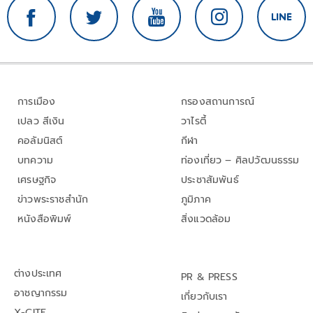
การเมือง
กรองสถานการณ์
เปลว สีเงิน
วาไรตี้
คอลัมนิสต์
กีฬา
บทความ
ท่องเที่ยว – ศิลปวัฒนธรรม
เศรษฐกิจ
ประชาสัมพันธ์
ข่าวพระราชสำนัก
ภูมิภาค
หนังสือพิมพ์
สิ่งแวดล้อม
ต่างประเทศ
PR & PRESS
อาชญากรรม
เกี่ยวกับเรา
X-CITE