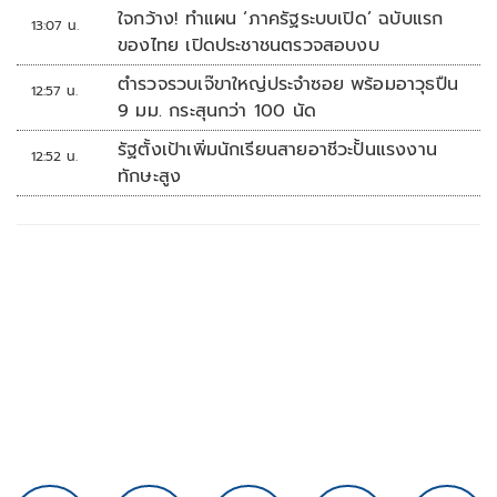
ล้านบาท
ใจกว้าง! ทำแผน ‘ภาครัฐระบบเปิด’ ฉบับแรก
13:07 น.
ของไทย เปิดประชาชนตรวจสอบงบ
ตำรวจรวบเจ๊ขาใหญ่ประจำซอย พร้อมอาวุธปืน
12:57 น.
9 มม. กระสุนกว่า 100 นัด
รัฐตั้งเป้าเพิ่มนักเรียนสายอาชีวะปั้นแรงงาน
12:52 น.
ทักษะสูง