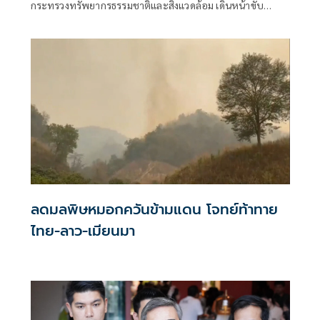
กระทรวงทรัพยากรธรรมชาติและสิ่งแวดล้อม เดินหน้าขับ
เคลื่อนนโยบายรัฐบาลภายใต้การนำของนายอนุทิน ชาญวีรกูล
นายกรัฐมนตรี ในการดูแลและบรรเทาความเดือดร้อนของ
ประชาชนจากสถานการณ์น้ำอย่างต่อเนื่อง โดยสั่งการให้กรม
ทรัพยากรน้ำติดตามผลกระทบจากปรากฏการณ์เอลนีโญอย่าง
ใกล้ชิด
ลดมลพิษหมอกควันข้ามแดน โจทย์ท้าทาย
ไทย-ลาว-เมียนมา