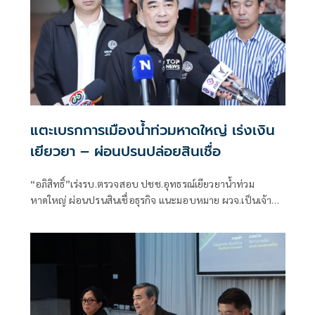
แตะเบรกการเมืองน้ำท่วมหาดใหญ่ เร่งเงิน
เยียวยา – ผ่อนปรนปล่อยสินเชื่อ
“อภิสิทธิ์”เร่งรบ.ตรวจสอบ ปชช.อุทธรณ์เยียวยาน้ำท่วม
หาดใหญ่ ผ่อนปรนสินเชื่อธุรกิจ แนะมอบหมาย ผวจ.เป็นเจ้า
ภาพแผนเผชิญเหตุ ชี้ไม่ควรเป็นพื้นที่ขัดแย้งทางการเมือง