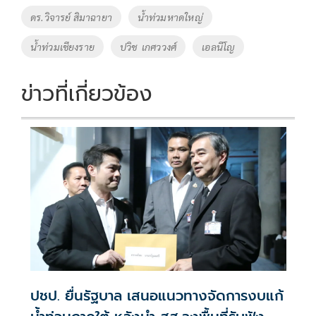
ดร.วิจารย์ สิมาฉายา
น้ำท่วมหาดใหญ่
น้ำท่วมเชียงราย
ปวิช เกศววงศ์
เอลนีโญ
ข่าวที่เกี่ยวข้อง
ปชป. ยื่นรัฐบาล เสนอแนวทางจัดการงบแก้