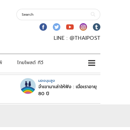
LINE : @THAIPOST
พ์
ไทยโพสต์ ทีวี
มองมุมสูง
จำเขามาเล่าให้ฟัง : เมื่อเราอายุ
80 ปี