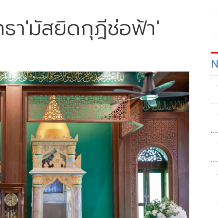
า'มัสยิดกุฎีช่อฟ้า'
N