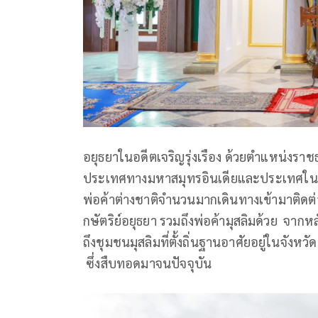
อยุธยาในอดีตเจริญรุ่งเรือง ด้วยตำแหน่งราชธ
ประเทศทางมหาสมุทรอินเดียและประเทศในแถบท
พ่อค้าต่างชาติจำนวนมากเดินทางเข้ามาติด
กษัตริย์อยุธยา รวมถึงพ่อค้ามุสลิมด้วย จา
ถึงชุมชนมุสลิมที่ตั้งถิ่นฐานอาศัยอยู่ในจัง
ซึ่งสืบทอดมาจนปัจจุบัน