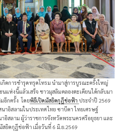
กิดการชำรุดทรุดโทรม นำมาสู่การบูรณะครั้งใหญ่
มชนแห่งนี้แล้วเสร็จ ชาวมุสลิมคลองตะเคียนได้กลับมา
อีกครั้ง โดย
พิธีเปิดมัสยิดกุฎีช่อฟ้า
ประจำปี 2569
ศาสนาอิสลามในประเทศไทย ซาบีดา ไทยเศรษฐ์
าอิสลาม ผู้ว่าราชการจังหวัดพระนครศรีอยุธยา และ
ยิดกุฎีช่อฟ้า เมื่อวันที่ 6 มิ.ย.2569