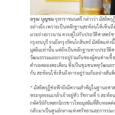
อรุณ บุญชม
จุฬาราชมนตรี กล่าวว่า มัสยิดกุ
อย่างยิ่ง เพราะเป็นหลักฐานสะท้อนให้เห็นถ
มาอย่างยาวนาน ควบคู่ไปกับประวัติศาสตร์ชาติ
กรุงธนบุรี จนถึงกรุงรัตนโกสินทร์ มัสยิดแห่
มุสลิมเท่านั้น แต่ยังเป็นหลักฐานทางประวั
วัฒนธรรมและการอยู่ร่วมกันของผู้คนต่างเช
ตำบลคลองตะเคียน ซึ่งเป็นชุมชนพหุวัฒนธรรมที่
กัน สะท้อนให้เห็นถึงการอยู่ร่วมกันอย่าง
“ มัสยิดกุฎีช่อฟ้ายังมีความสำคัญในฐานะ
พระจุลจอมเกล้าเจ้าอยู่หัว รัชกาลที่ 5 สะท
กษัตริย์กับพสกนิกรชาวไทยมุสลิมที่สืบทอดต่อเ
กลับมาเป็นศูนย์กลางแห่งศรัทธาและการบ่มเพ