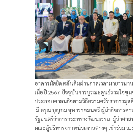
อาคารมัสยิดหลังเดิมผ่านกาลเวลามายาวนานเ
เมื่อปี 2567 ปัจจุบันการบูรณะศูนย์รวมใจชุ
ประกอบศาสนกิจตามวิถีความศรัทธาชาวมุสลิม
มี อรุณ บุญชม จุฬาราชมนตรี ผู้นำกิจการ
รัฐมนตรีว่าการกระทรวงวัฒนธรรม ผู้นำศาสน
คณะผู้บริหารจากหน่วยงานต่างๆ เข้าร่วม ณ มัส