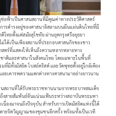
ฎีช่อฟ้าเป็นศาสนสถานที่มีคุณค่าทางประวัติศาสตร์
ึงการดำรงอยู่ของศาสนาอิสลามบนผืนแผ่นดินไทยที่มี
ไทยตั้งแต่สมัยสุโขทัย ผ่านยุคกรุงศรีอยุธยา
งนี้ไม่ได้เป็นเพียงสถานที่ประกอบศาสนกิจของชาว
ติศาสตร์ที่แสดงให้เห็นถึงความหลากหลายทาง
ื้อชาติและศาสนาในสังคมไทย โดยเฉพาะในพื้นที่
มีทั้งมัสยิด โบสถ์คริสต์ และวัดพุทธตั้งอยู่ใกล้เคียง
สันติและเคารพความแตกต่างทางศาสนามาอย่างยาวนาน
ศาสนสถานที่ได้รับพระราชทานนามจากพระบาทสมเด็จ
้อนถึงสายสัมพันธ์อันแน่นแฟ้นระหว่างสถาบันพระมหา
นื่องมาจนถึงปัจจุบัน สำหรับการเปิดมัสยิดแห่งนี้ได้
าะจิตวิญญาณของชุมชนอีกครั้ง พร้อมทั้งเป็นเวที