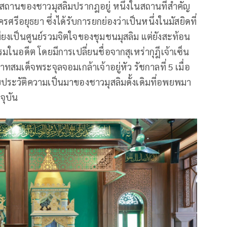
ถานของชาวมุสลิมปรากฎอยู่ หนึ่งในสถานที่สำคัญ
ศรีอยุธยา ซึ่งได้รับการยกย่องว่าเป็นหนึ่งในมัสยิดที่
เพียงเป็นศูนย์รวมจิตใจของชุมชนมุสลิม แต่ยังสะท้อน
มในอดีต โดยมีการเปลี่ยนชื่อจากสุเหร่ากุฎีเจ้าเซ็น
เด็จพระจุลจอมเกล้าเจ้าอยู่หัว รัชกาลที่ 5 เมื่อ
บประวัติความเป็นมาของชาวมุสลิมดั้งเดิมที่อพยพมา
จุบัน