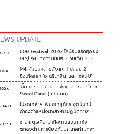
EWS UPDATE
808 Festival 2026 ไลน์อัปแรกสุดยิ่ง
1:24 น.
ใหญ่ ระเบิดความมันส์ 2 วันเต็ม 2-3
ต.ค.นี้
M4 คัมแบคตามสัญญา! ปล่อย 2
1:16 น.
ซิงเกิลแรก 'อะดรีนาลีน' และ 'ชอบU'
'ดั๊ม คาราบาว' รวมเพื่อนวัยมัธยมตั้งวง
1:02 น.
SweetCane (สวีทเคน)
โปรดเกล้าฯ 'พันเอกสุภัทร ชูตินันทน์'
23:49 น.
ดำรงตำแหน่งนายทหารปฏิบัติการฯ-
พระราชทานยศ 'พลตรี'
ซาอุฯ-ตุรเคีย-ปากีสถานลงนามข้อ
23:45 น.
ตกลงด้านการป้องกันประเทศท่ามกลาง