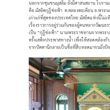
นอกจากชุมชนมุสลิม ยังมีศาสนสถาน โบราณส
คือ มัสยิดกุฎีช่อฟ้า ต.คลองตะเคียน อ.พระนคร
เก่าแก่ที่สุดของประเทศไทย มัสยิดแห่งนี้ไม่
เรื่องราวการอยู่ร่วมกันของผู้คนหลากวัฒนธรร
เป็น “กุฎีช่อฟ้า” นามพระราชทานจากพระบาทสม
ครั้งเสด็จประพาสทางน้ำ เพื่อให้สอดคล้องกั
จากปัตตานีกลายเป็นชื่อที่สืบทอดมาจนถึงปัจ