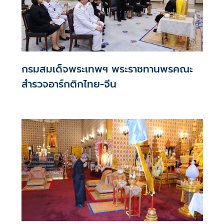
กรมสมเด็จพระเทพฯ พระราชทานพรคณะ
สำรวจอาร์กติกไทย-จีน