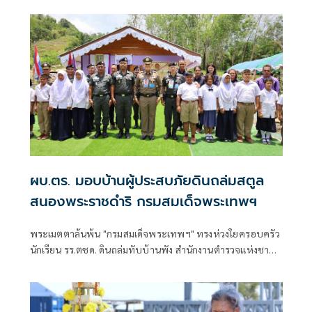
ผบ.ตร. มอบบ้านผู้ประสบภัยดินถล่มสตูล
สนองพระราชดำริ กรมสมเด็จพระเทพฯ
พระเมตตาล้นพ้น "กรมสมเด็จพระเทพฯ" ทรงห่วงใยครอบครัว
นักเรียน รร.ตชด. ดินถล่มทับบ้านพัง สำนักงานตำรวจแห่งชาติ
ร่วมสนองพระราชดำริ สร้างบ้านใหม่ ผบ.ตร.ส่งมอบเป็นขวัญ
กำลังใจครอบครัว