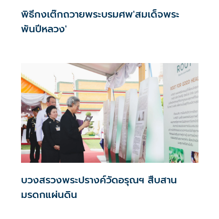
พิธีกงเต๊กถวายพระบรมศพ'สมเด็จพระ
พันปีหลวง'
บวงสรวงพระปรางค์วัดอรุณฯ สืบสาน
มรดกแผ่นดิน