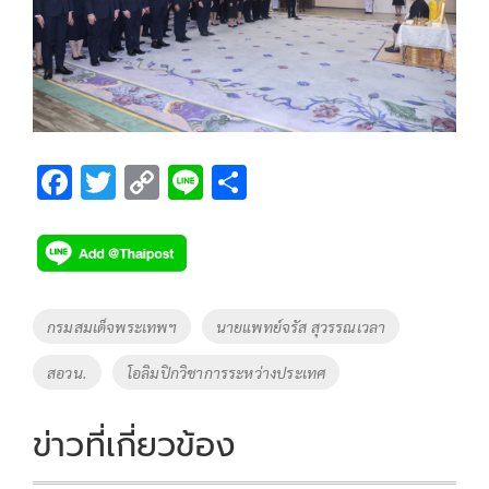
F
T
C
Li
S
ac
wi
o
n
h
e
tt
p
e
ar
b
er
y
e
o
Li
Tags
กรมสมเด็จพระเทพฯ
นายแพทย์จรัส สุวรรณเวลา
o
n
สอวน.
โอลิมปิกวิชาการระหว่างประเทศ
k
k
ข่าวที่เกี่ยวข้อง