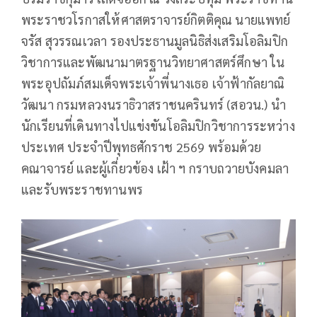
พระราชวโรกาสให้ศาสตราจารย์กิตติคุณ นายแพทย์
จรัส สุวรรณเวลา รองประธานมูลนิธิส่งเสริมโอลิมปิก
วิชาการและพัฒนามาตรฐานวิทยาศาสตร์ศึกษา ใน
พระอุปถัมภ์สมเด็จพระเจ้าพี่นางเธอ เจ้าฟ้ากัลยาณิ
วัฒนา กรมหลวงนราธิวาสราชนครินทร์ (สอวน.) นำ
นักเรียนที่เดินทางไปแข่งขันโอลิมปิกวิชาการระหว่าง
ประเทศ ประจำปีพุทธศักราช 2569 พร้อมด้วย
คณาจารย์ และผู้เกี่ยวข้อง เฝ้า ฯ กราบถวายบังคมลา
และรับพระราชทานพร