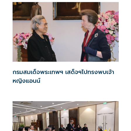
กรมสมเด็จพระเทพฯ เสด็จฯไปทรงพบเจ้า
หญิงแอนน์