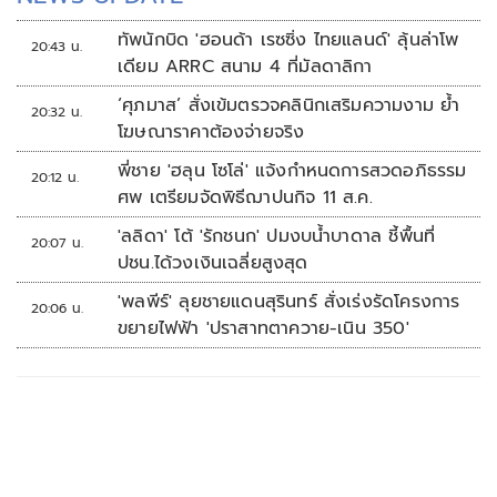
ทัพนักบิด 'ฮอนด้า เรซซิ่ง ไทยแลนด์' ลุ้นล่าโพ
20:43 น.
เดียม ARRC สนาม 4 ที่มัลดาลิกา
‘ศุภมาส’ สั่งเข้มตรวจคลินิกเสริมความงาม ย้ำ
20:32 น.
โฆษณาราคาต้องจ่ายจริง
พี่ชาย 'ฮลุน โซโล่' แจ้งกำหนดการสวดอภิธรรม
20:12 น.
ศพ เตรียมจัดพิธีฌาปนกิจ 11 ส.ค.
'ลลิดา' โต้ 'รักชนก' ปมงบน้ำบาดาล ชี้พื้นที่
20:07 น.
ปชน.ได้วงเงินเฉลี่ยสูงสุด
'พลพีร์' ลุยชายแดนสุรินทร์ สั่งเร่งรัดโครงการ
20:06 น.
ขยายไฟฟ้า 'ปราสาทตาควาย-เนิน 350'