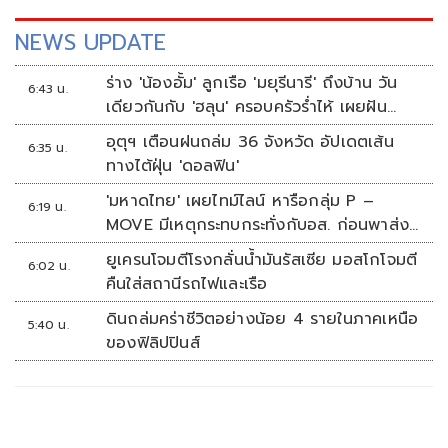
NEWS UPDATE
ร่าง 'น้องอั้ม' ลูกเรือ 'มยุรีนารี' ถึงบ้าน วัน
6:43 น.
เดียวกันกับ 'ฮลุน' ครอบครัวร่ำไห้ เผยฝัน
อยากเป็นทหารเรือ
อุตุฯ เตือนฝนถล่ม 36 จังหวัด อัปเดตเส้น
6:35 น.
ทางไต้ฝุ่น 'ดอลฟิน'
'มหาดไทย' เผยไทม์ไลน์ หารือกลุ่ม P –
6:19 น.
MOVE มีเหตุกระทบกระทั่งกับอส. ก่อนพาส่ง
ขึ้นรถกลับ
ยูเครนโจมตีโรงกลั่นน้ำมันรัสเซีย มอสโกโจมตี
6:02 น.
คืนใส่สถานีรถไฟและเรือ
ดินถล่มคร่าชีวิตอย่างน้อย 4 รายในภาคเหนือ
5:40 น.
ของฟิลิปปินส์