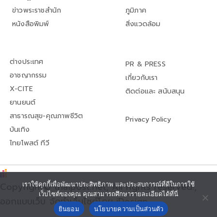
ข่าวพระราชสำนัก
ภูมิภาค
หนังสือพิมพ์
สิ่งแวดล้อม
ต่างประเทศ
PR & PRESS
อาชญากรรม
เกี่ยวกับเรา
X-CITE
ติดต่อและ สนับสนุน
ยานยนต์
สาธารณสุข-คุณภาพชีวิต
Privacy Policy
บันเทิง
ไทยโพสต์ ทีวี
Copyright© thaipost.net, All rights reserved.,
เราใช้คุกกี้เพื่อพัฒนาประสิทธิภาพ และประสบการณ์ที่ดีในการใช้
เว็บไซต์ของคุณ คุณสามารถศึกษารายละเอียดได้ที่นี่
ออกแบบเว็บ จัดทำเว็บไซต์โดย iDesign
ยินยอม
นโยบายความเป็นส่วนตัว