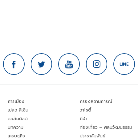
การเมือง
กรองสถานการณ์
เปลว สีเงิน
วาไรตี้
คอลัมนิสต์
กีฬา
บทความ
ท่องเที่ยว – ศิลปวัฒนธรรม
เศรษฐกิจ
ประชาสัมพันธ์