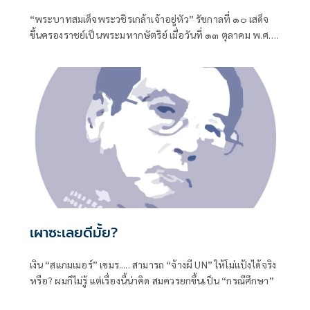
“พระบาทสมเด็จพระวชิรเกล้าเจ้าอยู่หัว” รัชกาลที่ ๑๐ เสด็จ
ขึ้นครองราชย์เป็นพระมหากษัตริย์ เมื่อวันที่ ๑๓ ตุลาคม พ.ศ.
๒๕๕๙
เผาซะเลยดีมั้ย?
เงิน “สแกมเมอร์” เขมร..... สามารถ “จ้างผี UN” ให้โม่แป้งได้จริง
หรือ? ผมก็ไม่รู้ แต่เรื่องนี้น่าคิด สมควรยกขึ้นเป็น “กรณีศึกษา”