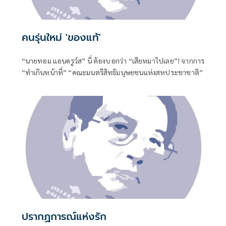
คนรุ่นใหม่ 'ของแท้'
“นายทอม แอนดรูว์ส” นี่ ต้องบอกว่า “เสียหมาไปเลย”! จากการ
“ทำเกินหน้าที่” “คณะมนตรีสิทธิมนุษยชนแห่งสหประชาชาติ”
ปรากฏการณ์แห่งรัก