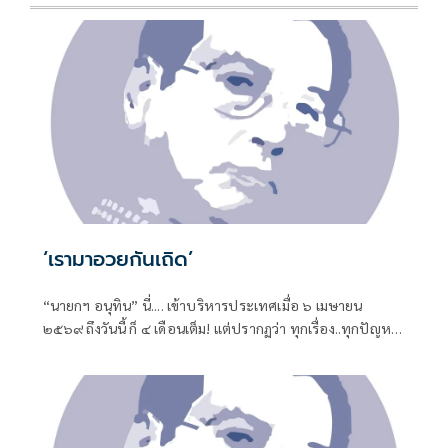
‘เรามาอวยกันเถิด’
“นายกฯ อนุทิน” นี่.... เข้าบริหารประเทศเมื่อ ๖ เมษายน
๒๕๖๙ ถึงวันนี้ ก็ ๔ เดือนเต็ม! แต่ปรากฏว่า ทุกเรื่อง..ทุกปัญหา
หมักหมมมาแต่ยุคไหน-สมัยไหน ทั้งหมด-ทั้งมวล