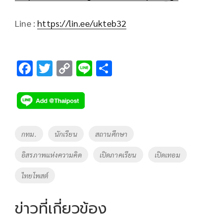
Line :
https://lin.ee/ukteb32
F
T
C
Li
S
ac
wi
o
n
h
e
tt
p
e
ar
b
er
y
e
o
Li
Tags
กทม.
นักเรียน
สถานศึกษา
o
n
อิสรภาพแห่งความคิด
เปิดภาคเรียน
เปิดเทอม
k
k
ไทยโพสต์
ข่าวที่เกี่ยวข้อง