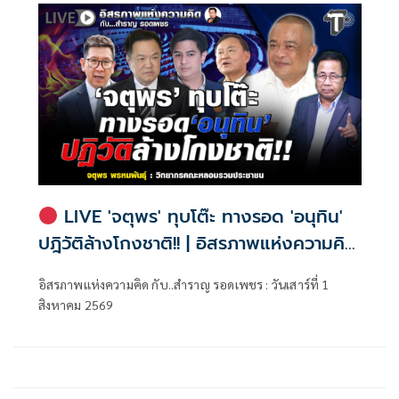
LIVE 'จตุพร' ทุบโต๊ะ ทางรอด 'อนุทิน'
ปฎิวัติล้างโกงชาติ!! | อิสรภาพแห่งความคิด
กับ..สำราญ รอดเพชร
อิสรภาพแห่งความคิด กับ..สำราญ รอดเพชร : วันเสาร์ที่ 1
สิงหาคม 2569