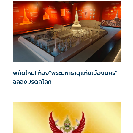
เวท” ร่อนหนังสือถึงนายกฯ - รมว.วัฒนธรรม ห่วงกระทบทำ
เสนอขึ้นทะเบียน “ปราสาทเมืองต่ำ” เป็นมรดกโลก
พิกัดใหม่! ห้อง"พระมหาธาตุแห่งเมืองนคร"
ฉลองมรดกโลก