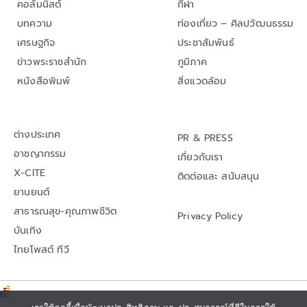
คอลัมนิสต์
กีฬา
บทความ
ท่องเที่ยว – ศิลปวัฒนธรรม
เศรษฐกิจ
ประชาสัมพันธ์
ข่าวพระราชสำนัก
ภูมิภาค
หนังสือพิมพ์
สิ่งแวดล้อม
ต่างประเทศ
PR & PRESS
อาชญากรรม
เกี่ยวกับเรา
X-CITE
ติดต่อและ สนับสนุน
ยานยนต์
สาธารณสุข-คุณภาพชีวิต
Privacy Policy
บันเทิง
ไทยโพสต์ ทีวี