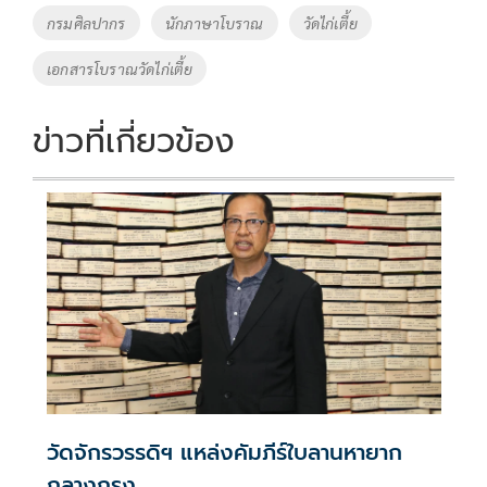
Tags
กรมศิลปากร
นักภาษาโบราณ
วัดไก่เตี้ย
เอกสารโบราณวัดไก่เตี้ย
ข่าวที่เกี่ยวข้อง
วัดจักรวรรดิฯ แหล่งคัมภีร์ใบลานหายาก
กลางกรุง