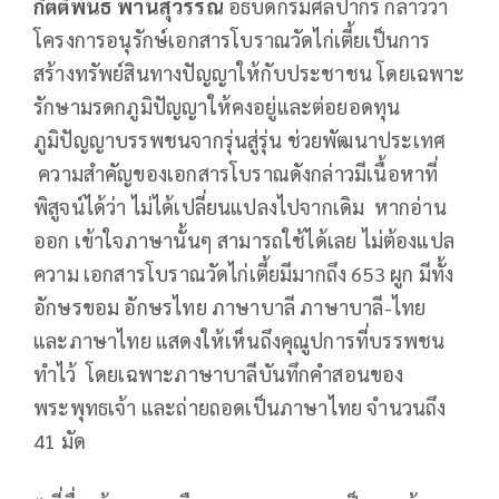
กิตติพันธ์ พานสุวรรณ
อธิบดีกรมศิลปากร กล่าวว่า
โครงการอนุรักษ์เอกสารโบราณวัดไก่เตี้ยเป็นการ
สร้างทรัพย์สินทางปัญญาให้กับประชาชน โดยเฉพาะ
รักษามรดกภูมิปัญญาให้คงอยู่และต่อยอดทุน
ภูมิปัญญาบรรพชนจากรุ่นสู่รุ่น ช่วยพัฒนาประเทศ
ความสำคัญของเอกสารโบราณดังกล่าวมีเนื้อหาที่
พิสูจน์ได้ว่า ไม่ได้เปลี่ยนแปลงไปจากเดิม หากอ่าน
ออก เข้าใจภาษานั้นๆ สามารถใช้ได้เลย ไม่ต้องแปล
ความ เอกสารโบราณวัดไก่เตี้ยมีมากถึง 653 ผูก มีทั้ง
อักษรขอม อักษรไทย ภาษาบาลี ภาษาบาลี-ไทย
และภาษาไทย แสดงให้เห็นถึงคุณูปการที่บรรพชน
ทำไว้ โดยเฉพาะภาษาบาลีบันทึกคำสอนของ
พระพุทธเจ้า และถ่ายถอดเป็นภาษาไทย จำนวนถึง
41 มัด