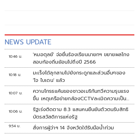
NEWS UPDATE
'หมอตุลย์' จ่อยื่นร้องเรียนนายกฯ ขยายผลโกง
10:46 น.
สอบท้องถิ่นย้อนไปถึงปี 2566
มะเร็งได้ลุกลามไปยังกระดูกและส่วนอื่นๆของ
10:18 น.
'โจ ไบเดน' แล้ว
ความโกรธแค้นของชาวอเมริกันทวีความรุนแรง
10:07 น.
ขึ้น เหตุเครือข่ายกล้องCCTVละเมิดความเป็น
ส่วนตัว
รัฐเร่งติดตาม 8.3 แสนคนยืนยันตัวตนรับสิทธิ
10:06 น.
บัตรสวัสดิการแห่งรัฐ
9:54 น.
สั่งการผู้ว่าฯ 14 จังหวัดใต้รับมือน้ำท่วม