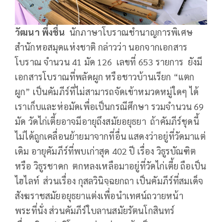
วัฒนา
พึ่งชื่น
นักภาษาโบราณชำนาญการพิเศษ
สำนักหอสมุดแห่งชาติ กล่าวว่า นอกจากเอกสาร
โบราณ จำนวน 41 มัด 126 เลขที่ 653 รายการ ยังมี
เอกสารโบราณที่พลัดผูก หรือชาวบ้านเรียก “แตก
ผูก” เป็นคัมภีร์ที่ไม่สามารถจัดเข้าหมวดหมู่ใดๆ ได้
เราเก็บและห่อมัดเพื่อเป็นกรณีศึกษา รวมจำนวน 69
มัด วัดไก่เตี้ยอาจมีอายุถึงสมัยอยุธยา ถ้าคัมภีร์ชุดนี้
ไม่ได้ถูกเคลื่อนย้ายมาจากที่อื่น แสดงว่าอยู่ที่วัดมาแต่
เดิม อายุคัมภีร์ที่พบเก่าสุด 402 ปี เรื่อง วิธูรบัณฑิต
หรือ วิธูรชาดก ตกหลงเหลือมาอยู่ที่วัดไก่เตี้ย ถือเป็น
ไฮไลท์ ส่วนเรื่อง กุสลวินิจฺฉยกถา เป็นคัมภีร์ที่สมเด็จ
สังฆราชสมัยอยุธยาแต่งเพื่อนำเทศน์ถวายหน้า
พระที่นั่ง ส่วนคัมภีร์ใบลานสมัยรัตนโกสินทร์