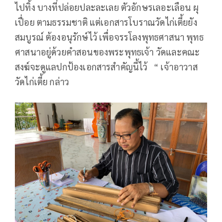
ไปทิ้ง บางที่ปล่อยปละละเลย ตัวอักษรเลอะเลือน ผุ
เปื่อย ตามธรรมชาติ แต่เอกสารโบราณวัดไก่เตี้ยยัง
สมบูรณ์ ต้องอนุรักษ์ไว้ เพื่อจรรโลงพุทธศาสนา พุทธ
ศาสนาอยู่ด้วยคำสอนของพระพุทธเจ้า วัดและคณะ
สงฆ์จะดูแลปกป้องเอกสารสำคัญนี้ไว้ “ เจ้าอาวาส
วัดไก่เตี้ย กล่าว