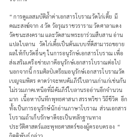
“ การดูแลสมบัติล้ำค่าเอกสารโบราณวัดไก่เตี้ย มี
คณะสงฆ์จาก 4 วัด วัอรุณราชวราราม วัดศาลาแดง
วัดชนะสงคราม และวัดสามพระยาร่วมสืบสาน อ่าน
แปลใบลาน วัดไก่เตี้ยเป็นต้นแบบที่ดีสามารถขยาย
ผลให้กับวัดอื่นๆ ในการอนุรักษ์เอกสารโบราณ เพื่อ
ส่งเสริมเครือข่ายภาคีอนุรักษ์เอกสารโบราณต่อไป
นอกจากนี้ กรมศิลป์เตรียมอนุรักษ์เอกสารโบราณวัด
เบญจมพิตร คาดว่าจะพบคัมภีร์ใบลานเก่าแก่เช่นกัน
ไม่รวมภาคเหนือที่มีคัมภีร์ใบลานรออ่านอีกจำนวน
มาก เนื้อหาบันทึกพุทธศาสนา สรรพวิชา วิถีชีวิต อีก
ทั้งเป็นการอนุรักษ์นักอ่านภาษาโบราณ ส่วนเอกสาร
โบราณถ้าเก็บรักษาดีจะเป็นหลักฐานทาง
ประวัติศาสตร์และพุทธศาสตร์ของผู้ครอบครอง “
กิตติพันธ์ กล่าว