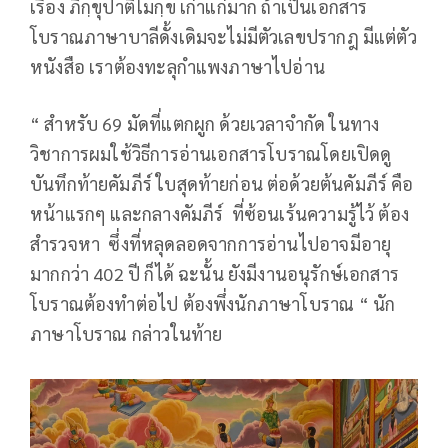
เรื่อง ภิกฺขุปาติโมกฺข เก่าแก่มาก ถ้าเป็นเอกสาร
โบราณภาษาบาลีดั้งเดิมจะไม่มีตัวเลขปรากฎ มีแต่ตัว
หนังสือ เราต้องทะลุกำแพงภาษาไปอ่าน
“ สำหรับ 69 มัดที่แตกผูก ด้วยเวลาจำกัด ในทาง
วิชาการผมใช้วิธีการอ่านเอกสารโบราณโดยเปิดดู
บันทึกท้ายคัมภีร์ ใบสุดท้ายก่อน ต่อด้วยต้นคัมภีร์ คือ
หน้าแรกๆ และกลางคัมภีร์ ที่ซ้อนเร้นความรู้ไว้ ต้อง
สำรวจหา ซึ่งที่หลุดลอดจากการอ่านไปอาจมีอายุ
มากกว่า 402 ปี ก็ได้ ฉะนั้น ยังมีงานอนุรักษ์เอกสาร
โบราณต้องทำต่อไป ต้องพึ่งนักภาษาโบราณ “ นัก
ภาษาโบราณ กล่าวในท้าย