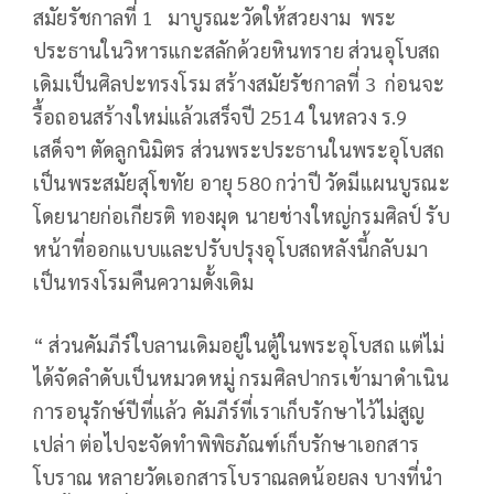
สมัยรัชกาลที่ 1 มาบูรณะวัดให้สวยงาม พระ
ประธานในวิหารแกะสลักด้วยหินทราย ส่วนอุโบสถ
เดิมเป็นศิลปะทรงโรม สร้างสมัยรัชกาลที่ 3 ก่อนจะ
รื้อถอนสร้างใหม่แล้วเสร็จปี 2514 ในหลวง ร.9
เสด็จฯ ตัดลูกนิมิตร ส่วนพระประธานในพระอุโบสถ
เป็นพระสมัยสุโขทัย อายุ 580 กว่าปี วัดมีแผนบูรณะ
โดยนายก่อเกียรติ ทองผุด นายช่างใหญ่กรมศิลป์ รับ
หน้าที่ออกแบบและปรับปรุงอุโบสถหลังนี้กลับมา
เป็นทรงโรมคืนความดั้งเดิม
“ ส่วนคัมภีร์ใบลานเดิมอยู่ในตู้ในพระอุโบสถ แต่ไม่
ได้จัดลำดับเป็นหมวดหมู่ กรมศิลปากรเข้ามาดำเนิน
การอนุรักษ์ปีที่แล้ว คัมภีร์ที่เราเก็บรักษาไว้ไม่สูญ
เปล่า ต่อไปจะจัดทำพิพิธภัณฑ์เก็บรักษาเอกสาร
โบราณ หลายวัดเอกสารโบราณลดน้อยลง บางที่นำ