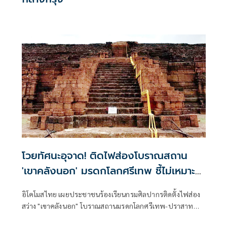
โวยทัศนะอุจาด! ติดไฟส่องโบราณสถาน
'เขาคลังนอก' มรดกโลกศรีเทพ ชี้ไม่เหมาะ
สม
อิโคโมสไทย เผยประชาชนร้องเรียนกรมศิลปากรติดตั้งไฟส่อง
สว่าง "เขาคลังนอก" โบราณสถานมรดกโลกศรีเทพ-ปราสาท
เมืองต่ำ ติดไฟส่องสว่างไม่เหมาะสม สร้างภูมิทัศน์อุจาด “บวร