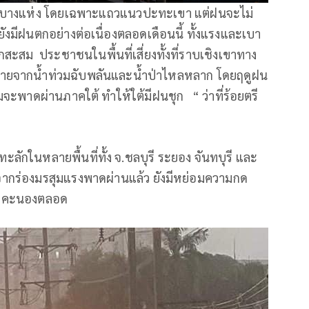
นักบางแห่ง โดยเฉพาะแถวแนวปะทะเขา แต่ฝนจะไม่
ังมีฝนตกอย่างต่อเนื่องตลอดเดือนนี้ ทั้งแรงและเบา
สม ประชาชนในพื้นที่เสี่ยงทั้งที่ราบเชิงเขาทาง
นตรายจากน้ำท่วมฉับพลันและน้ำป่าไหลหลาก โดยฤดูฝน
ุมจะพาดผ่านภาคใต้ ทำให้ใต้มีฝนชุก “ ว่าที่ร้อยตรี
ลักในหลายพื้นที่ทั้ง จ.ชลบุรี ระยอง จันทบุรี และ
จากร่องมรสุมแรงพาดผ่านแล้ว ยังมีหย่อมความกด
นฟ้าคะนองตลอด