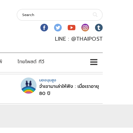
LINE : @THAIPOST
พ์
ไทยโพสต์ ทีวี
มองมุมสูง
จำเขามาเล่าให้ฟัง : เมื่อเราอายุ
80 ปี