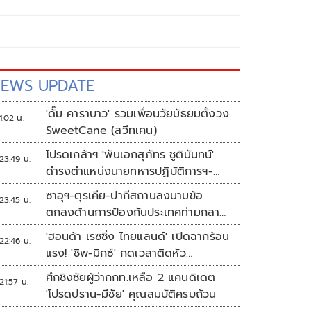
EWS UPDATE
'ดั๊ม คาราบาว' รวมเพื่อนวัยมัธยมตั้งวง
1:02 น.
SweetCane (สวีทเคน)
โปรดเกล้าฯ 'พันเอกสุภัทร ชูตินันทน์'
23:49 น.
ดำรงตำแหน่งนายทหารปฏิบัติการฯ-
พระราชทานยศ 'พลตรี'
ซาอุฯ-ตุรเคีย-ปากีสถานลงนามข้อ
23:45 น.
ตกลงด้านการป้องกันประเทศท่ามกลาง
สงครามในภูมิภาค
'ฮอนด้า เรซซิ่ง ไทยแลนด์' เปิดฉากร้อน
22:46 น.
แรง! 'ชิพ-มิกซ์' กดเวลาติดหัว
แถว ARRC สนาม 4 ที่มัลดาลิกา
ศึกชิงชัยผู้ว่ากกท.เหลือ 2 แคนดิเดต
21:57 น.
'โปรดปราน-มีชัย' คุณสมบัติครบถ้วน