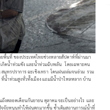
ยพื้นที่ ของประเทศไทยช่วงหลายสัปดาห์ที่ผ่านมา
ห้เกิดน้ำท่วมขัง และน้ำท่วมฉับพลัน โดยเฉพาะคน
านี สมุทรปราการ ฉะเชิงเทรา โดนฝนถล่มจนอ่วม รวม
ี่น้ำท่วมสูงทั่วทั้งเมือง แถมมีน้ำป่าไหลหลาก บ้าน
ึงตลอดเดือนกันยายน ตุลาคม จะเป็นอย่างไร และ
นปัจจัยหนุนทำให้ฝนตกมากขึ้น ซ้ำเติมสถานการณ์น้ำที่