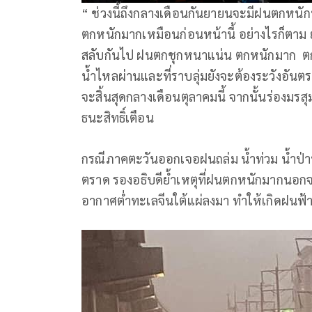
“ ช่วงนี้ถึงกลางเดือนกันยายนจะมีฝนตกห
ตกหนักมากเหมือนก่อนหน้านี้ อย่างไรก็ตาม ย
สลับกันไป ฝนตกชุกหนาแน่น ตกหนักมาก ตกสะ
น้ำไหลผ่านและที่ราบลุ่มยังจะต้องระวังอั
จะสิ้นสุดกลางเดือนตุลาคมนี้ จากนั้นร่องมรส
ธนะสิทธิ์เตือน
กรณีภาคตะวันออกเจอฝนถล่ม น้ำท่วม น้ำป่าทะ
ตราด รองอธิบดีย้ำเหตุที่ฝนตกหนักมากนอก
อากาศต่ำทะเลจีนใต้แผ่ลงมา ทำให้เกิดฝ