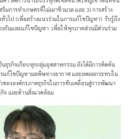
ค้า ลดการนำรถบรรทุกดีเซลขนาดใหญ่เข้าพื้นที่ชั้น
ริมการทำเกษตรที่ไม่เผาชีวมวล และ 3) การสร้าง
วไป (เพื่อสร้างแนวร่วมในการแก้ไขปัญหา) รับรู้ถึง
งกันและแก้ไขปัญหา เพื่อให้ทุกภาคส่วนมีส่วนร่วม
นธุรกิจเกือบทุกกลุ่มอุตสาหกรรม ยังได้มีการคิดค้น
ในการแก้ไขปัญหามลพิษทางอากาศ และลดผลกระทบใน
ัวขององค์กรภาคธุรกิจในการขับเคลื่อนสู่การพัฒนา
ษฐกิจ และด้านสิ่งแวดล้อม