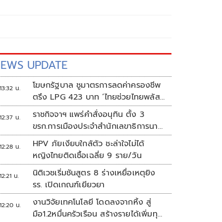
EWS UPDATE
โฆษกรัฐบาล ชูมาตรการลดค่าครองชีพ
13:32 น.
ตรึง LPG 423 บาท ‘ไทยช่วยไทยพลัส’
ดันเงินหมุนแสนล้าน
ราชกิจจาฯ แพร่คำสั่งอนุทิน ตั้ง 3
12:37 น.
ขรก.การเมืองประจำสำนักเลขาธิการนา
ยกฯ
HPV ภัยเงียบใกล้ตัว ชะล่าใจไม่ได้
12:28 น.
หญิงไทยติดเชื้อเฉลี่ย 9 ราย/วัน
นิติเวชเริ่มชันสูตร 8 ร่างเหยื่อเหตุยิง
12:21 น.
รร. เปิดเกณฑ์เยียวยา
งานวิจัยเทคโนโลยี โดดลงจากหิ้ง สู่
12:20 น.
มือ1.2หมื่นครัวเรือน สร้างรายได้เพิ่มทุก