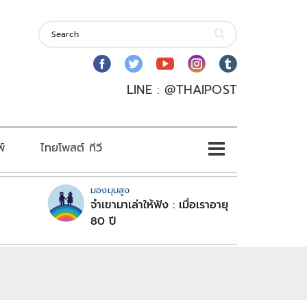
LINE : @THAIPOST
พ์
ไทยโพสต์ ทีวี
มองมุมสูง
จำเขามาเล่าให้ฟัง : เมื่อเราอายุ
80 ปี