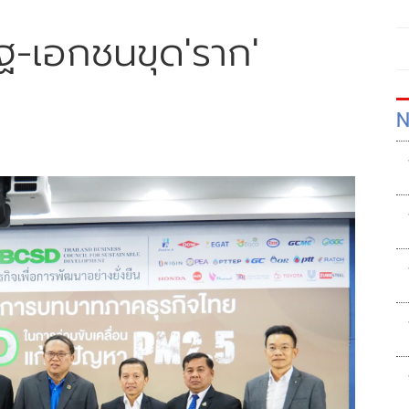
ัฐ-เอกชนขุด'ราก'
N