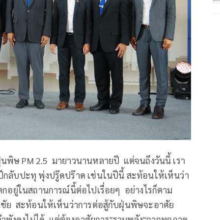
ฝุนพิษ PM 2.5 มายาวนานหลายปี แต่จนถึงวันนี้ เรา
กลับปะทุ พุ่งปรู๊ดปร๊าด เช่นในปีนี้ สะท้อนให้เห็นว่า
ตกอยู่ในสถานการณ์นี้ต่อไปเรื่อยๆ อย่างไรก็ตาม
ัย สะท้อนให้เห็นว่าการต่อสู้กับฝุ่นพิษจะอาศัย
ำพังคงไม่ได้ แต่ต้องอาศัยการ"รวมพลัง"จากทุกภาค