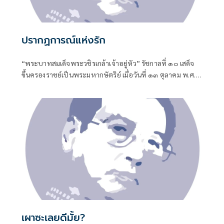
ปรากฏการณ์แห่งรัก
“พระบาทสมเด็จพระวชิรเกล้าเจ้าอยู่หัว” รัชกาลที่ ๑๐ เสด็จ
ขึ้นครองราชย์เป็นพระมหากษัตริย์ เมื่อวันที่ ๑๓ ตุลาคม พ.ศ.
๒๕๕๙
เผาซะเลยดีมั้ย?