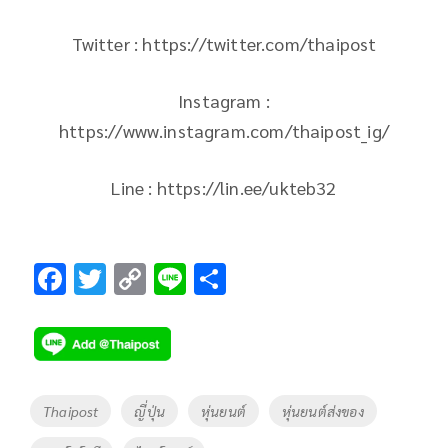
Twitter : https://twitter.com/thaipost
Instagram :
https://www.instagram.com/thaipost_ig/
Line : https://lin.ee/ukteb32
F
T
C
Li
S
ac
wi
o
n
h
e
tt
p
e
ar
b
er
y
e
o
Li
Tags
Thaipost
ญี่ปุ่น
หุ่นยนต์
หุ่นยนต์ส่งของ
o
n