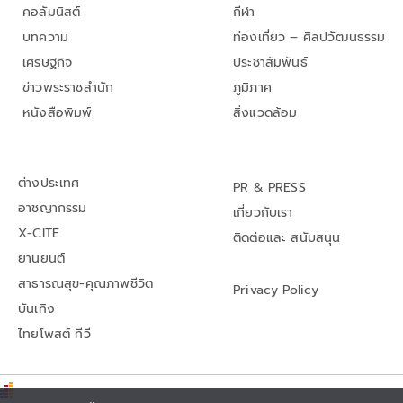
คอลัมนิสต์
กีฬา
บทความ
ท่องเที่ยว – ศิลปวัฒนธรรม
เศรษฐกิจ
ประชาสัมพันธ์
ข่าวพระราชสำนัก
ภูมิภาค
หนังสือพิมพ์
สิ่งแวดล้อม
ต่างประเทศ
PR & PRESS
อาชญากรรม
เกี่ยวกับเรา
X-CITE
ติดต่อและ สนับสนุน
ยานยนต์
สาธารณสุข-คุณภาพชีวิต
Privacy Policy
บันเทิง
ไทยโพสต์ ทีวี