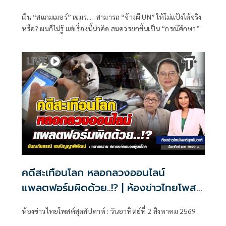
เงิน “สแกมเมอร์” เขมร..... สามารถ “จ้างผี UN” ให้โม่แป้งได้จริง
หรือ? ผมก็ไม่รู้ แต่เรื่องนี้น่าคิด สมควรยกขึ้นเป็น “กรณีศึกษา”
คดีสะเทือนโลก หลอกลวงออนไลน์
แพลตฟอร์มผิดด้วย..!? | ห้องข่าวไทยโพสต์
สุดสัปดาห์
ห้องข่าวไทยโพสต์สุดสัปดาห์ : วันอาทิตย์ที่ 2 สิงหาคม 2569