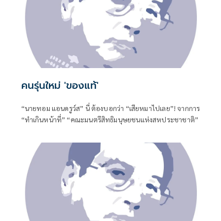
คนรุ่นใหม่ 'ของแท้'
“นายทอม แอนดรูว์ส” นี่ ต้องบอกว่า “เสียหมาไปเลย”! จากการ
“ทำเกินหน้าที่” “คณะมนตรีสิทธิมนุษยชนแห่งสหประชาชาติ”