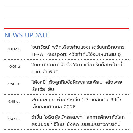
NEWS UPDATE
'ธนารัตน์' พลิกเสียงค้านแจงเหตุรับบทวิทยากร
10:02 น.
TH-AI Passport หวังกำกับใช้งบเหมาะสม ชู
จุดเด่นคนไทยได้ใช้ AI ระดับโปร ลดเหลื่อมล้ำ
'ไทย-เมียนมา' จับมือใช้ดาวเทียมรับมือไฟป่า-น้ำ
10:01 น.
ทางเทคโนโลยี เซฟงบไปกว่า900ล้าน เชื่อหาก
ท่วม-ภัยพิบัติ
ใช้เต็มที่เอกชนขาดทุนย่อยยับ
'โค้ชหมี' ติงลูกทีมข้อผิดพลาดเพียบ หลังพ่าย
9:50 น.
'รัสเซีย' ยับ
ฟุตซอลไทย พ่าย รัสเซีย 1-7 จบอันดับ 3 โต๊ะ
9:48 น.
เล็กคอนติเนทัล 2026
ขำขื่น 'อดีตผู้สมัครสส.พท.' ยกการศึกษาทั่วโลก
9:47 น.
สอนมวย 'เจ๊ไหม' ยังคิดแบบระบบราชการเดิม