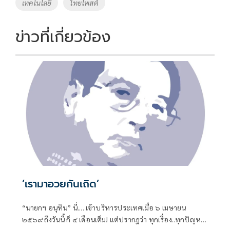
เทคโนโลยี
ไทยโพสต์
k
k
ข่าวที่เกี่ยวข้อง
‘เรามาอวยกันเถิด’
“นายกฯ อนุทิน” นี่.... เข้าบริหารประเทศเมื่อ ๖ เมษายน
๒๕๖๙ ถึงวันนี้ ก็ ๔ เดือนเต็ม! แต่ปรากฏว่า ทุกเรื่อง..ทุกปัญหา