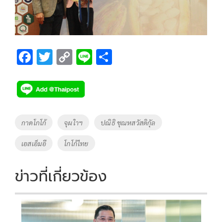
F
T
C
Li
S
ac
wi
o
n
h
e
tt
p
e
ar
b
er
y
e
o
Li
Tags
กาดโกโก้
จุผใาฯ
ปณิธิ ชุณหสวัสดิกัุล
o
n
เอสเอ็มอี
โกโก้ไทย
k
k
ข่าวที่เกี่ยวข้อง