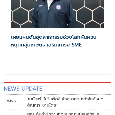
เผยแผนดันอุตสาหกรรมช่วงโลกผันผวน
หนุนกลุ่มเกษตร เสริมแกร่ง SME
NEWS UPDATE
'เนย์มาร์' ไม่รีบตัดสินใจอนาคต หลังใกล้หมด
9:30 น.
สัญญา 'ซานโตส'
ยกระดับสำนักงานที่ดิน! จดทะเบียนสิทธิและ