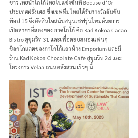
ชาวไทยนำโกโก้ไทยไปแข่งขันที่ Bocuse d’Or
ประเทศฝรั่งเศส ซึ่งเชฟทีมไทยได้รับรางวัลอันดับ
ท๊อป 15 จึงตัดสินใจสนับสนุนเชฟรุ่นใหม่ด้วยการ
เปิดสาขาที่สองของ กาดโกโก้ คือ Kad Kokoa Cacao
Bistro สุขุมวิท 31 และเพื่อตอบสนองแฟนๆ
ช็อกโกแลตของกาโกโก้แถวห้าง Emporium และมี
ร้าน Kad Kokoa Chocolate Cafe สุขุมวิท 24 และ
โครงการ Velaa ถนนหลังสวน เร็วๆ นี้