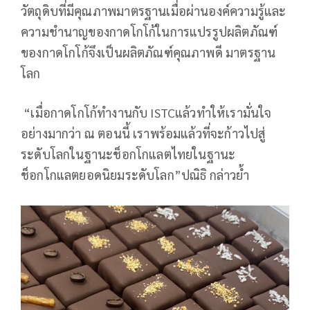
วัตถุดิบที่มีคุณภาพมาตรฐานเมื่อผ่านองค์ความรู้และ
ความชำนาญของกาดโกโก้ในการแปรรูปผลิตภัณฑ์
ของกาดโกโก้จึงเป็นผลิตภัณฑ์คุณภาพดี มาตรฐาน
โลก
“เมื่อกาดโกโก้ทำงานกับ ISTCแล้วทำให้เรามั่นใจ
อย่างมากว่า ณ ตอนนี้ เราพร้อมแล้วที่จะก้าวไปสู่
ระดับโลกในฐานะช็อกโกแลตไทยในฐานะ
ช็อกโกแลตยอดนิยมระดับโลก”ปณิธิ กล่าวย้ำ