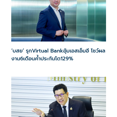
‘บสย’ รุกVirtual Bankอุ้มเอสเอ็มอี โชว์ผล
งาน6เดือนค้ำประกันโต129%