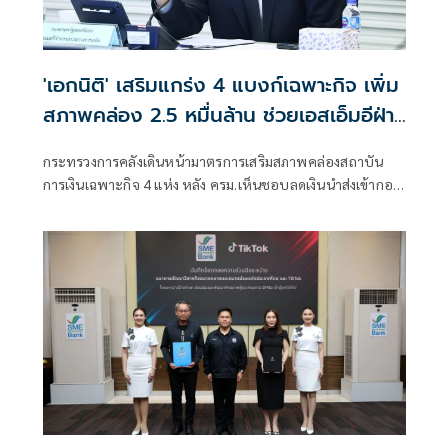
'เอกนิติ' เสริมแกร่ง 4 แบงก์เฉพาะกิจ เพิ่ม
สภาพคล่อง 2.5 หมื่นล้าน ช่วยเอสเอ็มอีฝ่า
วิกฤตต้นทุน
กระทรวงการคลังเดินหน้ามาตรการเสริมสภาพคล่องสถาบัน
การเงินเฉพาะกิจ 4 แห่ง หลัง ครม.เห็นชอบลดเงินนำส่งเข้ากอง
ทุนฯ เหลือ 0.0625% หวังเพิ่มเม็ดเงินในระบบกว่า 25,000 ล้าน
บาท เปิดทาง ธ.ก.