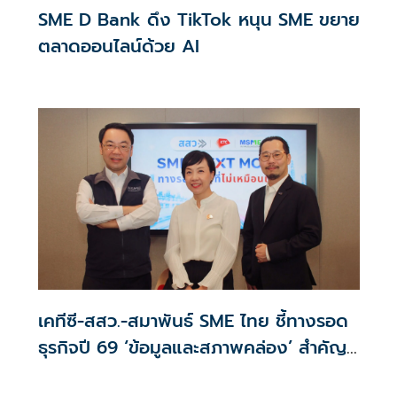
SME D Bank ดึง TikTok หนุน SME ขยาย
ตลาดออนไลน์ด้วย AI
เคทีซี-สสว.-สมาพันธ์ SME ไทย ชี้ทางรอด
ธุรกิจปี 69 ‘ข้อมูลและสภาพคล่อง’ สำคัญ
กว่ายอดขาย