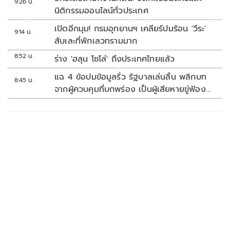
9:26 น.
นิติกรรมออนไลน์ทั่วประเทศ
เปิดอีกมุม! กรมอุทยานฯ เคลียร์ปมร้อน 'วีระ'
9:14 น.
สับเละที่พักเลวทรามมาก
8:52 น.
ร่าง 'ฮลุน โซโล่' ถึงประเทศไทยแล้ว
แฉ 4 ข้อปมข้อมูลรั่ว รัฐบาลเล่นลิ้น พลิกบท
8:45 น.
จากผู้ควบคุมที่บกพร่อง เป็นผู้เสียหายขู่ฟ้อง
คนเอาความจริงมาพูด