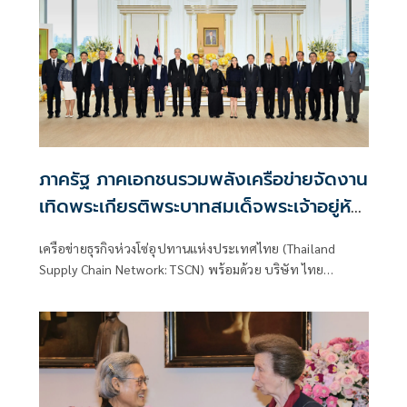
ภาครัฐ ภาคเอกชนรวมพลังเครือข่ายจัดงาน
เทิดพระเกียรติพระบาทสมเด็จพระเจ้าอยู่หัว
ทศวรรษแห่งการพัฒนา สืบสาน รักษา ต่อย
เครือข่ายธุรกิจห่วงโซ่อุปทานแห่งประเทศไทย (Thailand
อด ใต้ร่มพระบารมี
Supply Chain Network: TSCN) พร้อมด้วย บริษัท ไทย
เบฟเวอเรจ จำกัด (มหาชน) (ไทยเบฟ) และภาคีเครือข่ายร่วม
จัดงาน “ทศวรรษแห่งการพัฒนา สืบสาน รักษา ต่อยอด ใต้ร่ม
พระบารมี” เพื่อเทิดพระเกียรติพระบาทสมเด็จพระเจ้าอยู่หัว
เนื่องในโอกาสวันเฉลิมพระชนมพรรษา 28 กรกฎาคม 2569
และครบ 10 ปีแห่งการครองสิริราชสมบัติ