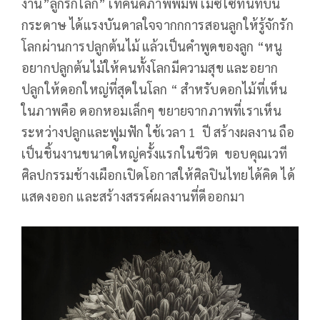
งาน”ลูกรักโลก” เทคนิคภาพพิมพ์ เมซโซทินท์บน
กระดาษ ได้แรงบันดาลใจจากกการสอนลูกให้รู้จักรัก
โลกผ่านการปลูกต้นไม้ แล้วเป็นคำพูดของลูก “หนู
อยากปลูกต้นไม้ให้คนทั้งโลกมีความสุข และอยาก
ปลูกให้ดอกใหญ่ที่สุดในโลก “ สำหรับดอกไม้ที่เห็น
ในภาพคือ ดอกหอมเล็กๆ ขยายจากภาพที่เราเห็น
ระหว่างปลูกและฟูมฟัก ใช้เวลา 1 ปี สร้างผลงาน ถือ
เป็นชิ้นงานขนาดใหญ่ครั้งแรกในชีวิต ขอบคุณเวที
ศิลปกรรมช้างเผือกเปิดโอกาสให้ศิลปินไทยได้คิด ได้
แสดงออก และสร้างสรรค์ผลงานที่ดีออกมา