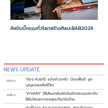
ศิลปินบิ๊กเนมทั่วโลกสร้างศิลปะBAB2026
NEWS UPDATE
'ก้อง ห้วยไร่' แจ้งข่าวเศร้า 'น้องพั้นช์' ลูก
0:53 น.
บุญธรรมเสียชีวิต
'VIVANT' ซีรีส์แอคชันฟอร์มยักษ์แดนปลาดิบ
0:45 น.
ซีซันใหม่ยกกองลุยเดือดในไทย
ล่มซ้ำซาก สุญญากาศกสทช. สรณไม่ถอย-