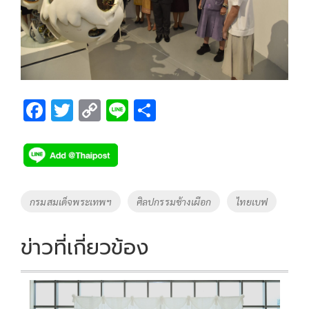
F
T
C
Li
S
ac
wi
o
n
h
e
tt
p
e
ar
b
er
y
e
o
Li
Tags
กรมสมเด็จพระเทพฯ
ศิลปกรรมช้างเผือก
ไทยเบฟ
o
n
k
k
ข่าวที่เกี่ยวข้อง