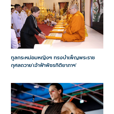
ทูลกระหม่อมหญิงฯ ทรงบำเพ็ญพระราช
กุศลถวาย'เจ้าฟ้าพัชรกิติยาภาฯ'