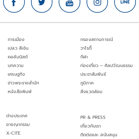
การเมือง
กรองสถานการณ์
เปลว สีเงิน
วาไรตี้
คอลัมนิสต์
กีฬา
บทความ
ท่องเที่ยว – ศิลปวัฒนธรรม
เศรษฐกิจ
ประชาสัมพันธ์
ข่าวพระราชสำนัก
ภูมิภาค
หนังสือพิมพ์
สิ่งแวดล้อม
ต่างประเทศ
PR & PRESS
อาชญากรรม
เกี่ยวกับเรา
X-CITE
ติดต่อและ สนับสนุน