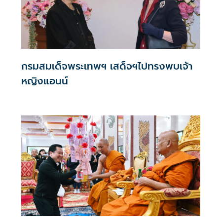
กรมสมเด็จพระเทพฯ เสด็จฯไปทรงพบเจ้า
หญิงแอนน์