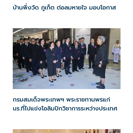
บ้านพึ่งวัด ภูเก็ต ต่อลมหายใจ มอบโอกาส
กรมสมเด็จพระเทพฯ พระราชทานพรแก่
นร.ที่ไปแข่งโอลิมปิกวิชาการระหว่างประเทศ