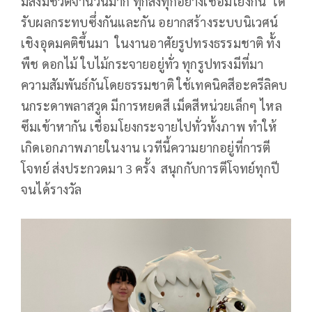
มีสิ่งมีชีวิตจำนวนมาก ทุกสิ่งทุกอย่างเชื่อมโยงกัน ได้
รับผลกระทบซึ่งกันและกัน อยากสร้างระบบนิเวศน์
เชิงอุดมคติขึ้นมา ในงานอาศัยรูปทรงธรรมชาติ ทั้ง
พืช ดอกไม้ ใบไม้กระจายอยู่ทั่ว ทุกรูปทรงมีที่มา
ความสัมพันธ์กันโดยธรรมชาติ ใช้เทคนิคสีอะครีลิคบ
นกระดาพลาสวูด มีการหยดสี เม็ดสีหน่วยเล็กๆ ไหล
ซึมเข้าหากัน เชื่อมโยงกระจายไปทั่วทั้งภาพ ทำให้
เกิดเอกภาพภายในงาน เวทีนี้ความยากอยู่ที่การตี
โจทย์ ส่งประกวดมา 3 ครั้ง สนุกกับการตีโจทย์ทุกปี
จนได้รางวัล