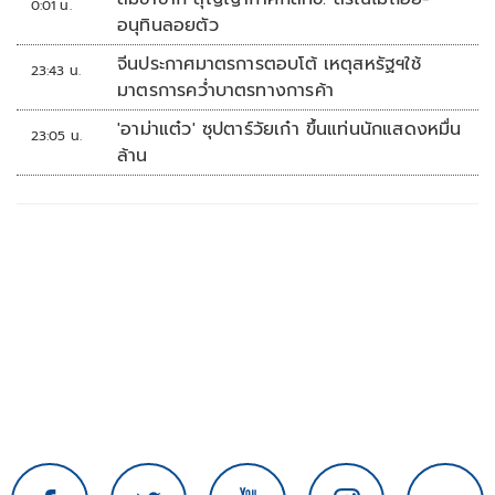
0:01 น.
อนุทินลอยตัว
จีนประกาศมาตรการตอบโต้ เหตุสหรัฐฯใช้
23:43 น.
มาตรการคว่ำบาตรทางการค้า
'อาม่าแต๋ว' ซุปตาร์วัยเก๋า ขึ้นแท่นนักแสดงหมื่น
23:05 น.
ล้าน