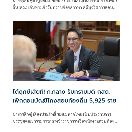
นายธีรุตม์ ศุภวิบูลย์ผล อดีตอธิบดีกรมส่งเสริมการปกครองท้อง
ถิ่น (สถ.) เดินทางเข้ารับทราบข้อกล่าวหา คดีทุจริตการสอบ
แข่งขันบุคคลเพื่อบรรจุเป็นพนักงานส่วนท้องถิ่น
ได้ฤกษ์เสียที! ก.กลาง รับทราบมติ กสถ.
เพิกถอนบัญชีโกงสอบท้องถิ่น 5,925 ราย
นายวรศิษฎ์ เลียงประสิทธิ์ รมช.มหาดไทย เป็นประธานการ
ประชุมคณะกรรมการกลางข้าราชการหรือพนักงานส่วนท้อง
ถิ่น(ก.กลาง) ครั้งที่ 7/2569 เพื่อพิจารณามติของคณะกรรมการ