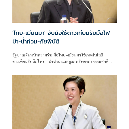
'ไทย-เมียนมา' จับมือใช้ดาวเทียมรับมือไฟ
ป่า-น้ำท่วม-ภัยพิบัติ
รัฐบาลเดินหน้าความร่วมมือไทย–เมียนมา ใช้เทคโนโลยี
ดาวเทียมรับมือไฟป่า น้ำท่วม และดูแลทรัพยากรธรรมชาติ
ชายแดน ยกระดับการจัดการภัยพิบัติและสิ่งแวดล้อมร่วมกัน