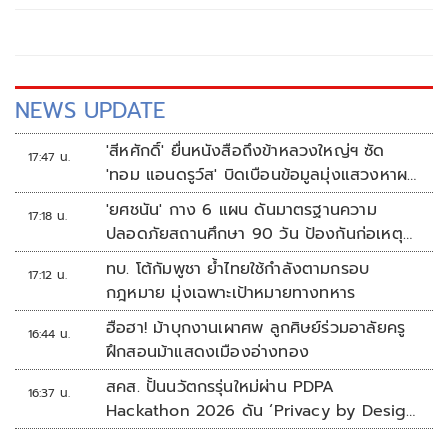
กลางการสอบแข่งขันพนักงานส่วนท้องถิ่น (กสถ.) ที่ให้ยกเลิก
บัญชีผู้สอบแข่งขันพนักงานส่วนท้องถิ่นเดิม และประกาศบัญชี
ใหม่ ปี 68
NEWS UPDATE
'สีหศักดิ์' ยื่นหนังสือถึงข้าหลวงใหญ่ฯ ซัด
17:47 น.
'ทอม แอนดรูว์ส' บิดเบือนข้อมูลมุ่งแสวงหาผล
ประโยชน์ทางการเมือง
'ยศชนัน' กาง 6 แผน ดันมาตรฐานความ
17:18 น.
ปลอดภัยสถานศึกษา 90 วัน ป้องกันก่อเหตุ
รุนแรง
ทบ. โต้กัมพูชา ย้ำไทยใช้กำลังตามกรอบ
17:12 น.
กฎหมาย มุ่งเฉพาะเป้าหมายทางทหาร
ฮือฮา! ม้าบุกงานเผาศพ ลูกศิษย์ร่วมอาลัยครู
16:44 น.
ฝึกสอนม้าแสดงเมืองอ่างทอง
สคส. ปั้นนวัตกรรุ่นใหม่ผ่าน PDPA
16:37 น.
Hackathon 2026 ดัน ‘Privacy by Design
for all’ สู่โซลูชันคุ้มครองข้อมูลส่วนบุคคลที่