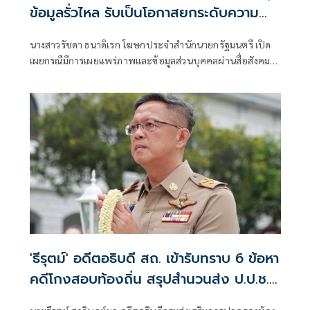
ข้อมูลรั่วไหล รับเป็นโอกาสยกระดับความ
มั่นคงปลอดภัยข้อมูลภาครัฐทั้งระบบ
นางสาวรัชดา ธนาดิเรก โฆษกประจำสำนักนายกรัฐมนตรี เปิด
เผยกรณีมีการเผยแพร่ภาพและข้อมูลส่วนบุคคลผ่านสื่อสังคม
ออนไลน์นั้น นายอนุทิน ชาญวีรกูล นายกรัฐมนตรี สั่งการทุก
หน่วยงานที่เกี่ยวข้องเร่งตรวจสอบข้อเท็จจริง พร้อมตั้งคณะ
กรรมการสอบสวนภายใน ห
'ธีรุตม์' อดีตอธิบดี สถ. เข้ารับทราบ 6 ข้อหา
คดีโกงสอบท้องถิ่น สรุปสำนวนส่ง ป.ป.ช.
สัปดาห์หน้า