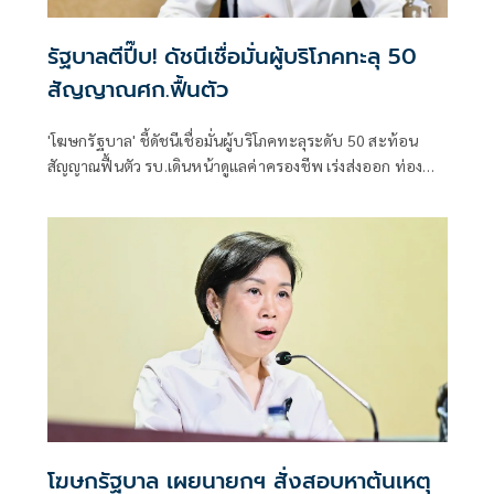
รัฐบาลตีปี๊บ! ดัชนีเชื่อมั่นผู้บริโภคทะลุ 50
สัญญาณศก.ฟื้นตัว
'โฆษกรัฐบาล' ชี้ดัชนีเชื่อมั่นผู้บริโภคทะลุระดับ 50 สะท้อน
สัญญาณฟื้นตัว รบ.เดินหน้าดูแลค่าครองชีพ เร่งส่งออก ท่อง
เที่ยว และการลงทุนต่อเนื่อง
โฆษกรัฐบาล เผยนายกฯ สั่งสอบหาต้นเหตุ