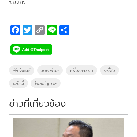
ขึ้นแล้ว
F
T
C
Li
S
ac
wi
o
n
h
e
tt
p
e
ar
b
er
y
e
o
Li
Tags
ชัย วัชรงค์
มหาดไทย
หนี้นอกระบบ
หนี้สิน
o
n
แก้หนี้
โฆษกรัฐบาล
k
k
ข่าวที่เกี่ยวข้อง