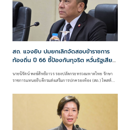
สถ. แจงยิบ ปมยกเลิกจัดสอบข้าราชการ
ท้องถิ่น ปี 66 ชี้ป้องกันทุจริต หวั่นรัฐเสีย
หาย
นายนิรัตน์ พงษ์สิทธิถาวร รองปลัดกระทรวงมหาดไทย รักษา
ราชการแทนอธิบดีกรมส่งเสริมการปกครองท้อง (สถ.) โพสต์
หนังสือคำชี้แจง สถ. เรื่องชี้แจงข้อเท็จจริงกรณีการดำเนินการ
การจัดสอบแข่งขันเพื่อบรรจุบุคคลเป็นข้าราชการหรือพนักงาน
ส่วนท้องถิ่นประจำปี 2566​ ว่า