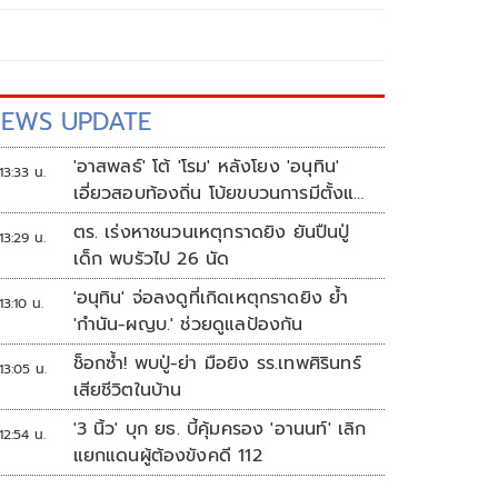
EWS UPDATE
'อาสพลธ์' โต้ 'โรม' หลังโยง 'อนุทิน'
13:33 น.
เอี่ยวสอบท้องถิ่น โบ้ยขบวนการมีตั้งแต่
ปี 62-64
ตร. เร่งหาชนวนเหตุกราดยิง ยันปืนปู่
13:29 น.
เด็ก พบรัวไป 26 นัด
'อนุทิน' จ่อลงดูที่เกิดเหตุกราดยิง ย้ำ
13:10 น.
'กำนัน-ผญบ.' ช่วยดูแลป้องกัน
ช็อกซ้ำ! พบปู่-ย่า มือยิง รร.เทพศิรินทร์
13:05 น.
เสียชีวิตในบ้าน
'3 นิ้ว' บุก ยธ. บี้คุ้มครอง 'อานนท์' เลิก
12:54 น.
แยกแดนผู้ต้องขังคดี 112