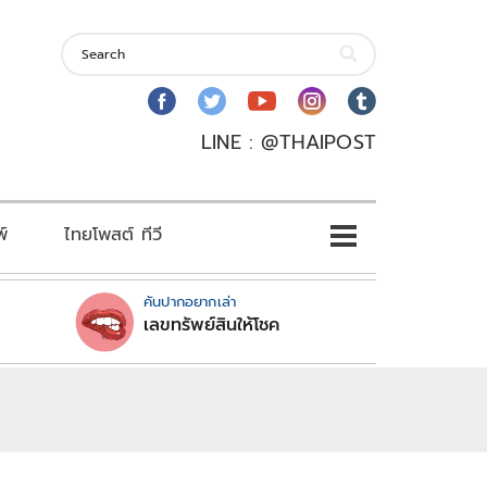
LINE : @THAIPOST
พ์
ไทยโพสต์ ทีวี
คันปากอยากเล่า
เลขทรัพย์สินให้โชค