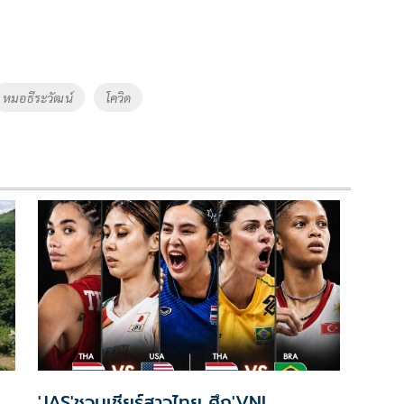
หมอธีระวัฒน์
โควิด
'JAS'ชวนเชียร์สาวไทย ศึก'VNL