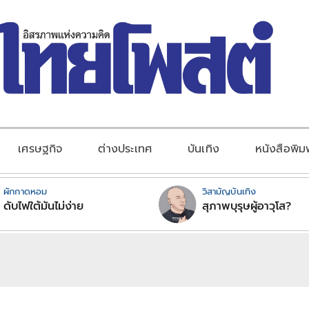
เศรษฐกิจ
ต่างประเทศ
บันเทิง
หนังสือพิม
ผักกาดหอม
วิสามัญบันเทิง
ดับไฟใต้มันไม่ง่าย
สุภาพบุรุษผู้อาวุโส?