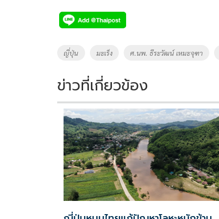
ac
wi
o
n
h
e
tt
p
e
ar
b
er
y
e
o
Li
Tags
ญี่ปุ่น
มะเร็ง
ศ.นพ. ธีระวัฒน์ เหมะจุฑา
o
n
k
k
ข่าวที่เกี่ยวข้อง
ญี่ปุ่นหนุนไทยแก้ปัญหาโลหะหนักข้าม