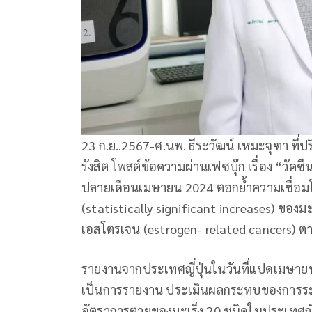
23 ก.ย..2567-ศ.นพ. ธีระวัฒน์ เหมะจุฑา ท
รังสิต โพสต์ข้อความผ่านเฟซบุ๊ก เรื่อง “วัคซ
ปลายเดือนเมษายน 2024 ตอกย้ำความเชื่อมโย
(statistically significant increases) ของม
เอสโตรเจน (estrogen- related cancers) 
รายงานจากประเทศญี่ปุ่นในวันที่แปดเมษายน
เป็นการรายงาน ประเมินผลกระทบของการระบาด
อัตราการตายของมะเร็ง 20 ชนิดในประเทศญี่ป