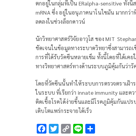
ตกอยู่ในกลุ่มที่เป็น ERalpha-sensitive ทั้
mRNA ซึ่ง อยู่ในอนุภาคนาโนไขมัน มากกว่าที
ลดลงในช่วงล็อกดาวน์
นักวิทยาศาสตร์วิจัยอาวุโส ของ MIT Stephan
ชัดเจนในข้อมูลทางระบาดวิทยาซึ่งสามารถเช
การที่ได้รับวัคซีนหลายเข็ม ทั้งนี้โดยที่ได้เ
ทางวิทยาศาสตร์ทางด้านระบบภูมิคุ้มกันว่าวั
โดยที่วัคซีนนั้นทำให้ระบบการตรวจตราเฝ้า
ในระบบ ที่เรียกว่า innate immunity และควา
ติดเชื้อโรคได้ง่ายขึ้นและมีโรคภูมิคุ้มกันแ
เติบโตแพร่กระจายได้เร็ว
F
T
C
Li
S