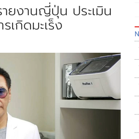
ายงานญี่ปุ่น ประเมิน
รเกิดมะเร็ง
N