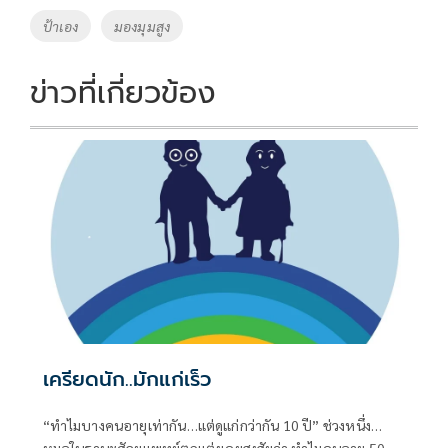
o
Li
Tags
ป้าเอง
มองมุมสูง
o
n
k
k
ข่าวที่เกี่ยวข้อง
เครียดนัก..มักแก่เร็ว
“ทำไมบางคนอายุเท่ากัน…แต่ดูแก่กว่ากัน 10 ปี” ช่วงหนึ่ง…