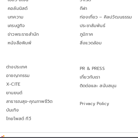
คอลัมนิสต์
กีฬา
บทความ
ท่องเที่ยว – ศิลปวัฒนธรรม
เศรษฐกิจ
ประชาสัมพันธ์
ข่าวพระราชสำนัก
ภูมิภาค
หนังสือพิมพ์
สิ่งแวดล้อม
ต่างประเทศ
PR & PRESS
อาชญากรรม
เกี่ยวกับเรา
X-CITE
ติดต่อและ สนับสนุน
ยานยนต์
สาธารณสุข-คุณภาพชีวิต
Privacy Policy
บันเทิง
ไทยโพสต์ ทีวี