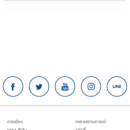
การเมือง
กรองสถานการณ์
เปลว สีเงิน
วาไรตี้