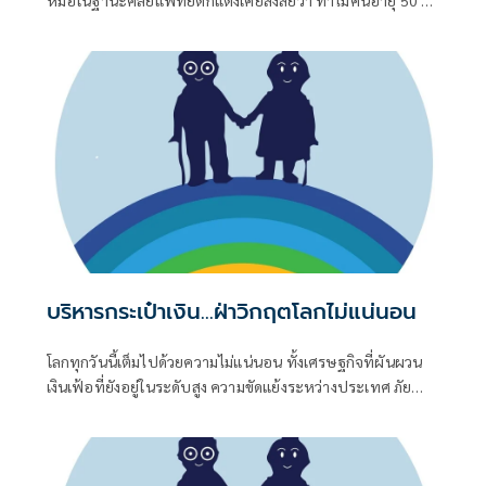
หมอในฐานะศัลยแพทย์ตกแต่งเคยสงสัยว่า ทำไมคนอายุ 50 ปี
เหมือนกัน บางคนดูเหมือนอายุ 40 แต่บางคนกลับดูเหมือน 60
ทั้งที่เกิดปีเดียวกันแท้ๆ
บริหารกระเป๋าเงิน...ฝ่าวิกฤตโลกไม่แน่นอน
โลกทุกวันนี้เต็มไปด้วยความไม่แน่นอน ทั้งเศรษฐกิจที่ผันผวน
เงินเฟ้อที่ยังอยู่ในระดับสูง ความขัดแย้งระหว่างประเทศ ภัย
ธรรมชาติ ตลอดจนการเปลี่ยนแปลงของเทคโนโลยีที่รวดเร็ว สิ่ง
เหล่านี้ล้วนส่งผลต่อค่าครองชีพและมูลค่าของเงินออม โดย
เฉพาะคนวัยเกษียณที่ไม่มีรายได้ประจำเหมือนในช่วงวัยทำงาน