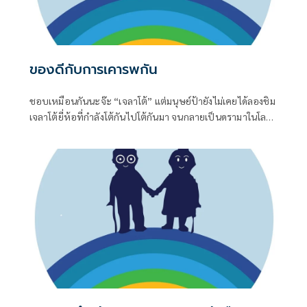
ของดีกับการเคารพกัน
ชอบเหมือนกันนะจ๊ะ “เจลาโต้” แต่มนุษย์ป้ายังไม่เคยได้ลองชิม
เจลาโต้ยี่ห้อที่กำลังโต้กันไปโต้กันมา จนกลายเป็นดรามาในโลก
โซเชียล