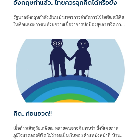
อังกฤษทำแล้ว...ไทยควรฉุกคิดได้หรือยัง
รัฐบาลอังกฤษกำลังเดินหน้ามาตรการจำกัดการใช้โซเชียลมีเดีย
ในเด็กและเยาวชน ด้วยความเชื่อว่าการปกป้องสุขภาพจิต การ
นอนหลับ และพัฒนาการของเด็ก สำคัญกว่าการปล่อยให้โลก
ออนไลน์เติบโตโดยไร้ขอบเขต แม้จะยังมีข้อถกเถียงเรื่องการ
บังคับใช้ แต่ก็สะท้อนให้เห็นว่า หลายประเทศเริ่มมอง "การติด
โซเชียล" เป็นปัญหาสาธารณสุข ไม่ใช่เพียงเรื่องส่วนบุคคล
คิด...ก่อนอวด!!
เมื่อก้าวเข้าสู่วัยเกษียณ หลายคนอาจค้นพบว่า สิ่งที่เคยภาค
ภูมิใจมาตลอดชีวิต ไม่ว่าจะเป็นเงินทอง ตำแหน่งหน้าที่ บ้าน