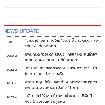
หลังใหญ่ หรือรถคันหรู ล้วนเป็นเพียงสิ่งที่เราครอบครองได้
เพียงชั่วคราว
NEWS UPDATE
“โครงสร้างเก่า-คนใหม่”บีอาร์เอ็น รัฐตรึงกำลัง
0:01 น.
รักษาพื้นที่ปลอดภัย
ทัพนักบิด 'ฮอนด้า เรซซิ่ง ไทยแลนด์' ลุ้นล่าโพ
20:43 น.
เดียม ARRC สนาม 4 ที่มัลดาลิกา
‘ศุภมาส’ สั่งเข้มตรวจคลินิกเสริมความงาม ย้ำ
20:32 น.
โฆษณาราคาต้องจ่ายจริง
พี่ชาย 'ฮลุน โซโล่' แจ้งกำหนดการสวดอภิธรรม
20:12 น.
ศพ เตรียมจัดพิธีฌาปนกิจ 11 ส.ค.
'ลลิดา' โต้ 'รักชนก' ปมงบน้ำบาดาล ชี้พื้นที่
20:07 น.
ปชน.ได้วงเงินเฉลี่ยสูงสุด