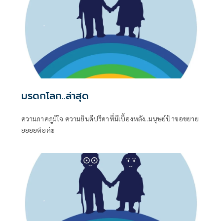
มรดกโลก..ล่าสุด
ความภาคภูมิใจ ความยินดีปรีดาที่มีเบื้องหลัง..มนุษย์ป้าขอขยาย
ยยยยต่อค่ะ