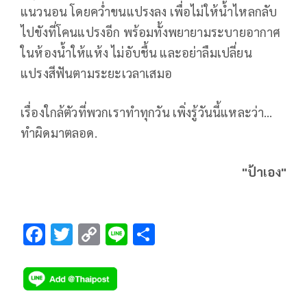
แนวนอน โดยคว่ำขนแปรงลง เพื่อไม่ให้น้ำไหลกลับ
ไปขังที่โคนแปรงอีก พร้อมทั้งพยายามระบายอากาศ
ในห้องน้ำให้แห้ง ไม่อับชื้น และอย่าลืมเปลี่ยน
แปรงสีฟันตามระยะเวลาเสมอ
เรื่องใกล้ตัวที่พวกเราทำทุกวัน เพิ่งรู้วันนี้แหละว่า…
ทำผิดมาตลอด.
"ป้าเอง"
F
T
C
Li
S
ac
wi
o
n
h
e
tt
p
e
ar
b
er
y
e