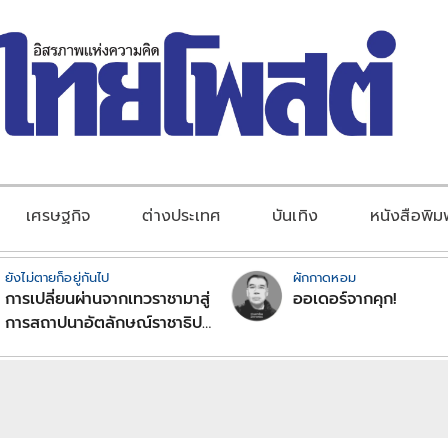
เศรษฐกิจ
ต่างประเทศ
บันเทิง
หนังสือพิม
ยังไม่ตายก็อยู่กันไป
ผักกาดหอม
การเปลี่ยนผ่านจากเทวราชามาสู่
ออเดอร์จากคุก!
การสถาปนาอัตลักษณ์ราชาธิป
ไตยแบบพุทธศาสนาในพระไตร
ปิฏก : สามัญผลสูตรในฐานะ
ทฤษฎีขีดจำกัดของอำนาจรัฐ
เหนือแรงงานและทรัพย์สิน