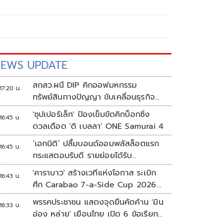
EWS UPDATE
สกสว.ผนึ DIP คิกออฟมหกรรม
17:20 น.
ทรัพย์สินทางปัญญา ขับเคลื่อนธุรกิจ
ไทยสู่อนาคต
'ซุปเปอร์เล็ก' ป้องเข็มขัดคิกบ็อกซิ่ง
16:45 น.
ดวลเดือด 'ดิ เบลลา' ONE Samurai 4
‘เอกนิติ’ ปลื้มบอนด์ออมพลัสล็อตแรก
16:45 น.
กระแสตอบรับดี รายย่อยได้รับ
จัดสรร2.2หมื่นคน เปิดจองรอบใหม่
'คาราบาว' สร้างเวทีแห่งโอกาส ระเบิก
16:43 น.
ก.ย.นี้
ศึก Carabao 7-a-Side Cup 2026
หาแชมป์ดูบอลที่เวมบลีย์
พรรคประชาชน แสดงจุดยืนคัดค้าน 'มิน
16:33 น.
อ่อง หล่าย' เยือนไทย เปิด 6 ข้อเรียก