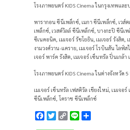
โรงภาพยนตร์ KIDS Cinema ในกรุงเทพและ
พารากอน ซีนีเพล็กซ์, เมกา ซีนีเพล็กซ์, เวส์ตเ
เพล็กซ์, เวสต์วิลล์ ซีนีเพล็กซ์, บางกะปิ ซีนี
ซีเนคอนิค, เมเจอร์ รัชโยธิน, เมเจอร์ รังสิ
งามวงศ์วาน-แคราย, เมเจอร์ โรบินสัน ไลฟ์สไ
เจอร์ พาร์ค รังสิต, เมเจอร์ เซ็นทรัล ปิ่นเกล้า
โรงภาพยนตร์ KIDS Cinema ในต่างจังหวัด 5
เมเจอร์ เซ็นทรัล เฟสติวัล เชียงใหม่, เมเจอร
ซีนีเพล็กซ์, โคราช ซีนีเพล็กซ์
F
T
C
Li
S
ac
wi
o
n
h