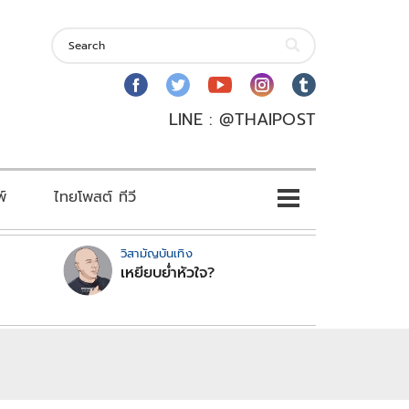
LINE : @THAIPOST
พ์
ไทยโพสต์ ทีวี
วิสามัญบันเทิง
เหยียบย่ำหัวใจ?