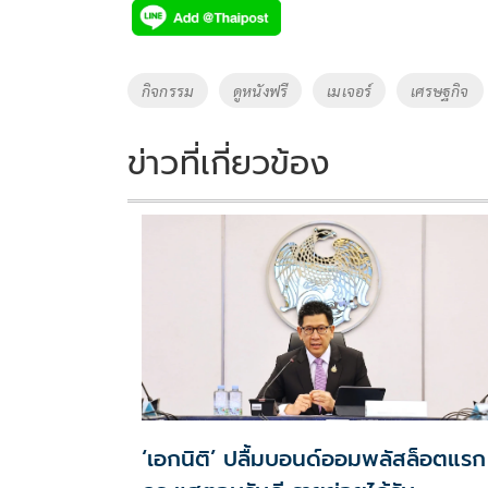
e
tt
p
e
ar
b
er
y
e
o
Li
Tags
กิจกรรม
ดูหนังฟรี
เมเจอร์
เศรษฐกิจ
o
n
k
k
ข่าวที่เกี่ยวข้อง
‘เอกนิติ’ ปลื้มบอนด์ออมพลัสล็อตแรก