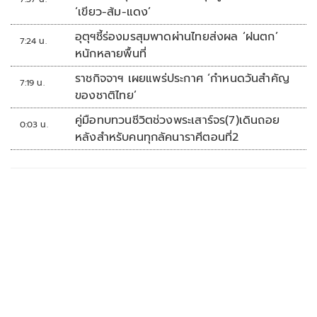
‘เขียว-ส้ม-แดง’
อุตุฯชี้ร่องมรสุมพาดผ่านไทยส่งผล ‘ฝนตก’
7:24 น.
หนักหลายพื้นที่
ราชกิจจาฯ เผยแพร่ประกาศ ‘กำหนดวันสำคัญ
7:19 น.
ของชาติไทย’
คู่มือทบทวนชีวิตช่วงพระเสาร์จร(7)เดินถอย
0:03 น.
หลังสำหรับคนทุกลัคนาราศีตอนที่2