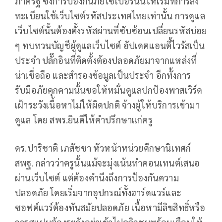
ภาครัฐ ซึ่งการป้องกันภัยไซเบอร์นั้นให้เริ่มที่การลง
ทะเบียนใช้เว็บไซต์รหัสประเทศไทยเท่านั้น การดูแล
เว็บไซต์นั้นต้องตั้งรหัสผ่านที่ซับซ้อนเปลี่ยนรหัสบ่อย
ๆ ทบทวนบัญชีผู้ดูแลเว็บไซต์ อัปเดตแอนตี้ไวรัสเป็น
ประจำ ปลั๊กอินที่ติดตั้งต้องปลอดภัยมาจากแหล่งที่
น่าเชื่อถือ และสำรองข้อมูลเป็นประจำ อีกทั้งการ
รับมือภัยคุกคามนั้นขอให้หมั่นดูแลปกป้องพาสเวิร์ด
เฝ้าระวังเนื้อหาไม่ให้ผิดปกติ จ้างผู้ให้บริการเข้ามา
ดูแล โดย สพร.ยินดีให้คำปรึกษาแก่ครู
ดร.ปาริชาติ เภสัชชา หัวหน้าหน่วยศึกษานิเทศก์
สพฐ. กล่าวว่าครูนั้นแม้จะมุ่งเน้นทำคอนเทนต์เสนอ
ผ่านเว็บไซต์ แต่ต้องคำนึงถึงการป้องกันความ
ปลอดภัย โดยเริ่มจากอุปกรณ์ทั้งฮาร์ดแวร์และ
ซอฟต์แวร์ต้องทันสมัยปลอดภัย เนื้อหามีลิขสิทธิ์หรือ