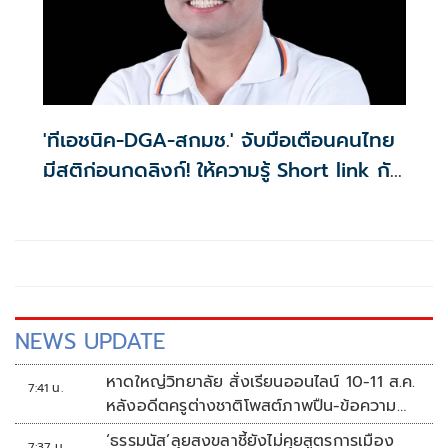
'ทีเอชนิค-DGA-สกมช.' จับมือเตือนคนไทย
มีสติก่อนกดลิงก์! ให้ความรู้ Short link กับ
ปลอดภัยไซเบอร์
NEWS UPDATE
หาดใหญ่วิทยาลัย สั่งเรียนออนไลน์ 10-11 ส.ค.
7:41 น.
หลังอดีตครูต่างชาติโพสต์ภาพปืน-ข้อความ
ข่มขู่
‘ธรรมนัส’ลุยสงขลาชี้ยังไม่คุยสูตรการเมือง
7:37 น.