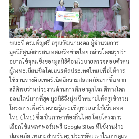
ขณะที่ ดร.เพ็ญศรี อรุณวัฒนามงคล ผู้อำนวยการ
มูลนิธิศูนย์สารสนเทศเครือข่ายไทย กล่าวโดยสรุปว่า
อยากใช้จุดแข็งของมูลนิธิคือนโยบายตรวจสอบตัวตน
ผู้ลงทะเบียนชื่อโดเมนรหัสประเทศไทย เพื่อให้การ
ใช้งานทางอินเทอร์เน็ตมีความปลอดภัยมากขึ้น จาก
สถิติพบว่าหน่วยงานด้านการศึกษาถูกโจมตีทางโลก
ออนไลน์มากที่สุด มูลนิธิจึงมุ่งเป้าหมายให้ครูเข้าร่วม
โครงการเพื่อรับความรู้และเชิญชวนมาใช้เว็บดอท
ไทย (.ไทย) ซึ่งเป็นภาษาท้องถิ่นไทย โดยโครงการ
เลือกใช้แพลตฟอร์มฟรี Google Sites ที่ใช้งานง่าย
ปลอดภัย เหมาะสำหรับครู ประหยัดเวลาในการดูแล