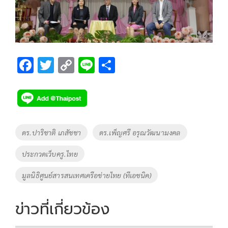
F
T
C
Li
S
ac
wi
o
n
h
e
tt
p
e
ar
b
er
y
e
o
Li
Tags
ดร.ปาริชาติ เภสัชชา
ดร.เพ็ญศรี อรุณวัฒนามงคล
o
n
ประกวดเว็บครู.ไทย
k
k
มูลนิธิศูนย์สารสนเทศเครือข่ายไทย (ทีเอชนิค)
ข่าวที่เกี่ยวข้อง