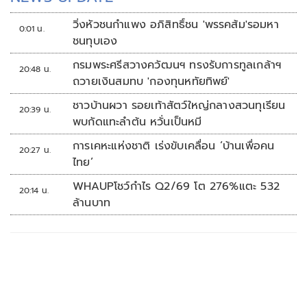
วิ่งหัวชนกำแพง อภิสิทธิ์ชน 'พรรคส้ม'รอมหา
0:01 น.
ชนทุบเอง
กรมพระศรีสวางควัฒนฯ ทรงรับการทูลเกล้าฯ
20:48 น.
ถวายเงินสมทบ 'กองทุนหทัยทิพย์'
ชาวบ้านผวา รอยเท้าสัตว์ใหญ่กลางสวนทุเรียน
20:39 น.
พบกัดแทะลำต้น หวั่นเป็นหมี
การเคหะแห่งชาติ เร่งขับเคลื่อน ‘บ้านเพื่อคน
20:27 น.
ไทย’
WHAUPโชว์กำไร Q2/69 โต 276%แตะ 532
20:14 น.
ล้านบาท