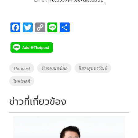
F
T
C
Li
S
ac
wi
o
n
h
e
tt
p
e
ar
b
er
y
e
o
Li
Tags
Thaipost
จับจองมองโลก
อิสราสุนทรวัฒน์
o
n
ไทยโพสต์
k
k
ข่าวที่เกี่ยวข้อง