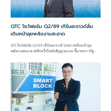
QTC โชว์ฟอร์ม Q2/69 เทิร์นอะราวด์ลั่น
เดินหน้าลุยพลังงานสะอาด
QTC โชว์ฟอร์ม Q2/69 เทิร์นอะราวด์ ประกาศเดินหน้าลุย
พลังงานสะอาด ส่งซิกครึ่งปีหลังสัญญาณบวก ชี้มาตรการรัฐ
และกระแส Prosumer ดันดีมานด์พุ่ง