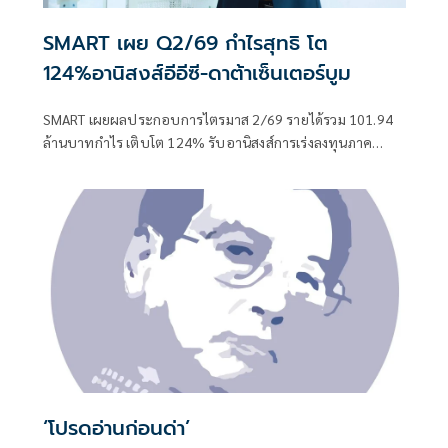
SMART เผย Q2/69 กำไรสุทธิ โต
124%อานิสงส์อีอีซี-ดาต้าเซ็นเตอร์บูม
SMART เผยผลประกอบการไตรมาส 2/69 รายได้รวม 101.94
ล้านบาทกำไร เติบโต 124% รับอานิสงส์การเร่งลงทุนภาค
เอกชนใน EEC กลุ่มโรงงาน คลังสินค้า Data Centeบูม
‘โปรดอ่านก่อนด่า’