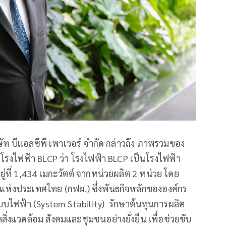
ัท บีแอลซีพี เพาเวอร์ จำกัด กล่าวถึง ภาพรวมของ
รงไฟฟ้า BLCP ว่า โรงไฟฟ้า BLCP เป็นโรงไฟฟ้า
ู่ที่ 1,434 เมกะวัตต์ จากหน่วยผลิต 2 หน่วย โดย
ตแห่งประเทศไทย (กฟผ.) ซึ่งพันธกิจหลักขององค์กร
บไฟฟ้า (System Stability) รักษาต้นทุนการผลิต
สิ่งแวดล้อม สังคมและชุมชนอย่างยั่งยืน เพื่อช่วยขับ