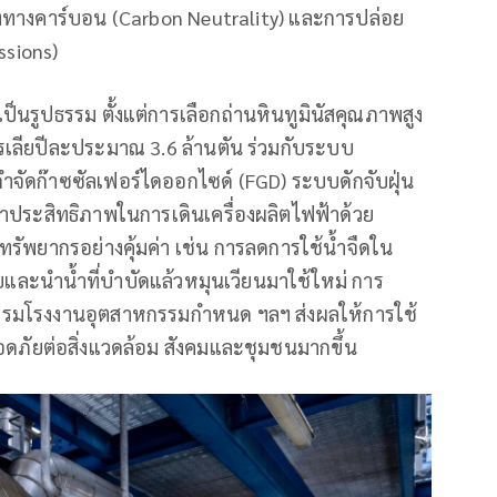
งทางคาร์บอน (Carbon Neutrality) และการปล่อย
ssions)
เป็นรูปธรรม ตั้งแต่การเลือกถ่านหินทูมินัสคุณภาพสูง
เลียปีละประมาณ 3.6 ล้านตัน ร่วมกับระบบ
ำจัดก๊าซซัลเฟอร์ไดออกไซด์ (FGD) ระบบดักจับฝุ่น
ประสิทธิภาพในการเดินเครื่องผลิตไฟฟ้าด้วย
ทรัพยากรอย่างคุ้มค่า เช่น การลดการใช้น้ำจืดใน
ละนำน้ำที่บำบัดแล้วหมุนเวียนมาใช้ใหม่ การ
่กรมโรงงานอุตสาหกรรมกำหนด ฯลฯ ส่งผลให้การใช้
ดภัยต่อสิ่งแวดล้อม สังคมและชุมชนมากขึ้น