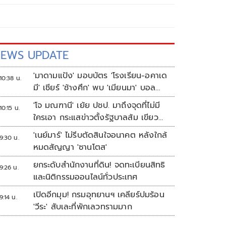
EWS UPDATE
'มาดามแป้ง' มอบบัตร 'โรงเรียน-อคาเด
10:38 น.
มี' เชียร์ 'ช้างศึก' พบ 'เมียนมา' บอล
อาเซียน
'โจ มณฑานี' เย้ย ปชป. มาถึงจุดที่ไม่มี
10:15 น.
ใครเอา กระแสข่าวตั้งรัฐบาลส้ม เขียว
แดง ก็ยังไม่มีฟ้าเลย
'เนย์มาร์' ไม่รีบตัดสินใจอนาคต หลังใกล้
9:30 น.
หมดสัญญา 'ซานโตส'
ยกระดับสำนักงานที่ดิน! จดทะเบียนสิทธิ
9:26 น.
และนิติกรรมออนไลน์ทั่วประเทศ
เปิดอีกมุม! กรมอุทยานฯ เคลียร์ปมร้อน
9:14 น.
'วีระ' สับเละที่พักเลวทรามมาก