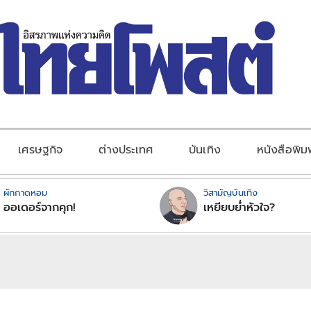
เศรษฐกิจ
ต่างประเทศ
บันเทิง
หนังสือพิม
ผักกาดหอม
วิสามัญบันเทิง
ออเดอร์จากคุก!
เหยียบย่ำหัวใจ?