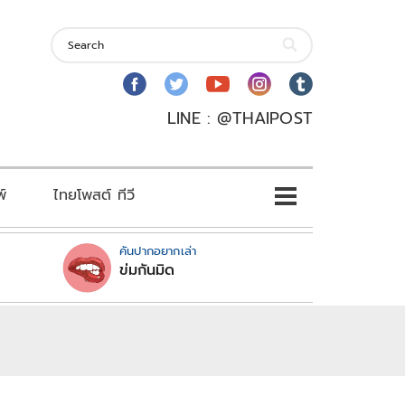
LINE : @THAIPOST
พ์
ไทยโพสต์ ทีวี
คันปากอยากเล่า
ข่มกันมิด