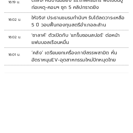
ตะลึง! ค้นบ้านมือยิง รร.เทพศิรินทร์ พบใช้ปืนปู่
16:19 น.
ก่อเหตุ-คอมฯ ซุก 5 คลิปกราดยิง
ให้จริง! ประธานชมรมกำนันฯ รับได้ลดวาระเหลือ
16:02 น.
5 ปี วอนฟื้นกองทุนสตรีอำเภอละล้าน
'ซาลาห์' ตัวเปิดกับ 'แทร็บซอนสปอร์' ต่อหน้า
16:02 น.
แฟนบอลเรือนหมื่น
‘คลัง’ เตรียมยกเครื่องภาษีสรรพสามิต หั่น
16:01 น.
อัตราหนุนEV-อุตสาหกรรมใหม่ปักหมุดไทย