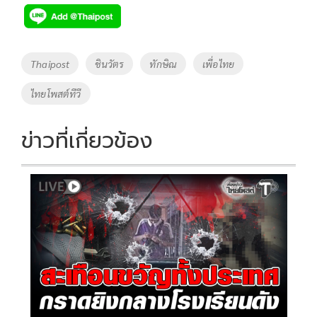
e
tt
p
e
ar
b
er
y
e
o
Li
Tags
Thaipost
ชินวัตร
ทักษิณ
เพื่อไทย
o
n
ไทยโพสต์ทีวี
k
k
ข่าวที่เกี่ยวข้อง