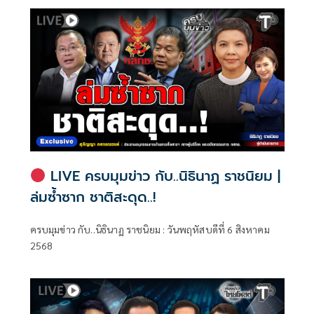
LIVE ครบมุมข่าว กับ..นิธินาฏ ราชนิยม |
ล่มซ้ำซาก ชาติสะดุด..!
ครบมุมข่าว กับ..นิธินาฏ ราชนิยม : วันพฤหัสบดีที่ 6 สิงหาคม
2568