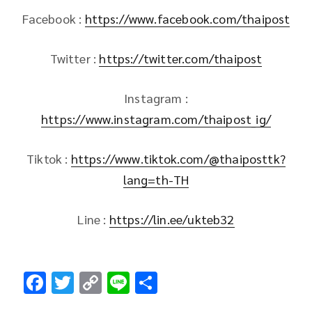
Facebook :
https://www.facebook.com/thaipost
Twitter :
https://twitter.com/thaipost
Instagram :
https://www.instagram.com/thaipost_ig/
Tiktok :
https://www.tiktok.com/@thaiposttk?
lang=th-TH
Line :
https://lin.ee/ukteb32
F
T
C
Li
S
ac
wi
o
n
h