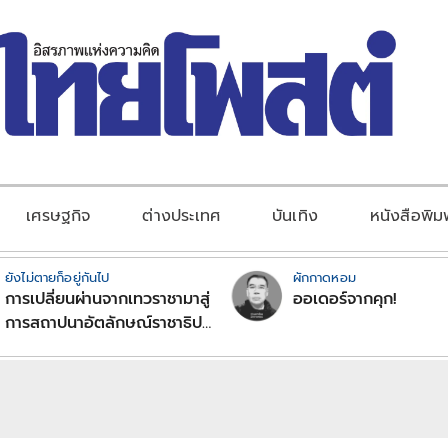
เศรษฐกิจ
ต่างประเทศ
บันเทิง
หนังสือพิม
ยังไม่ตายก็อยู่กันไป
ผักกาดหอม
การเปลี่ยนผ่านจากเทวราชามาสู่
ออเดอร์จากคุก!
การสถาปนาอัตลักษณ์ราชาธิป
ไตยแบบพุทธศาสนาในพระไตร
ปิฏก : สามัญผลสูตรในฐานะ
ทฤษฎีขีดจำกัดของอำนาจรัฐ
เหนือแรงงานและทรัพย์สิน