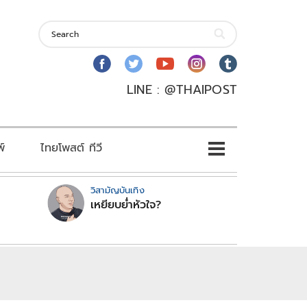
LINE : @THAIPOST
พ์
ไทยโพสต์ ทีวี
วิสามัญบันเทิง
เหยียบย่ำหัวใจ?