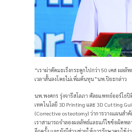
“เราผ่าตัดมะเร็งกระดูกไปกว่า 50 เคส ผลลัพธ์ด
เวลาสั้นลงโดยไม่เพิ่มต้นทุน”นพ.ปิยะกล่าว
นพ.พงศกร รุ่งจารีสโลภา ศัลยแพทย์ออร์โธปิ
เทคโนโลยี 3D Printing และ 3D Cutting Gui
(Corrective osteotomy) ว่าการวางแผนสำคัญก
เราสามารถจำลองผลลัพธ์และแก้ไขข้อผิดพลาดล
อีกครั้ง และยังมีส่วนช่วยให้การรักษาคนไข