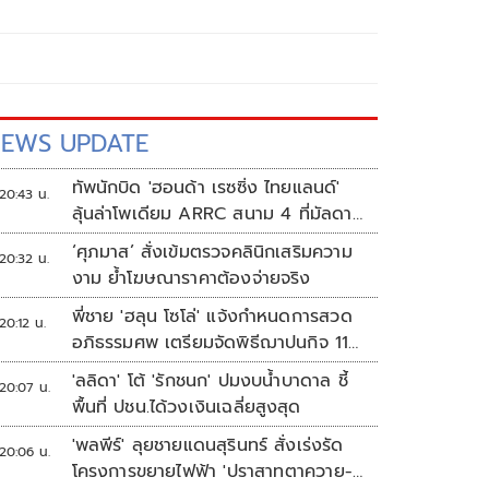
EWS UPDATE
ทัพนักบิด 'ฮอนด้า เรซซิ่ง ไทยแลนด์'
20:43 น.
ลุ้นล่าโพเดียม ARRC สนาม 4 ที่มัลดาลิ
กา
‘ศุภมาส’ สั่งเข้มตรวจคลินิกเสริมความ
20:32 น.
งาม ย้ำโฆษณาราคาต้องจ่ายจริง
พี่ชาย 'ฮลุน โซโล่' แจ้งกำหนดการสวด
20:12 น.
อภิธรรมศพ เตรียมจัดพิธีฌาปนกิจ 11
ส.ค.
'ลลิดา' โต้ 'รักชนก' ปมงบน้ำบาดาล ชี้
20:07 น.
พื้นที่ ปชน.ได้วงเงินเฉลี่ยสูงสุด
'พลพีร์' ลุยชายแดนสุรินทร์ สั่งเร่งรัด
20:06 น.
โครงการขยายไฟฟ้า 'ปราสาทตาควาย-