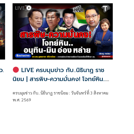
ว.
LIVE ครบมุมข่าว กับ..นิธินาฏ ราช
นิยม | สารพิษ-ความมั่นคง! โจทย์หิน..
อนุทิน-มิน อ๋อง หลาย
ครบมุมข่าว กับ..นิธินาฏ ราชนิยม : วันจันทร์ที่ 3 สิงหาคม
พ.ศ. 2569