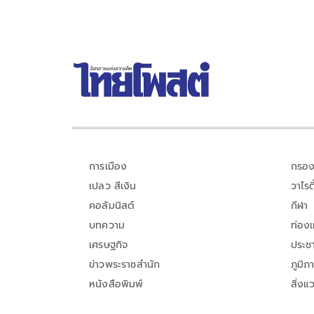
การเมือง
กรอง
เปลว สีเงิน
วาไรตี
คอลัมนิสต์
กีฬา
บทความ
ท่อง
เศรษฐกิจ
ประชา
ข่าวพระราชสำนัก
ภูมิภ
หนังสือพิมพ์
สิ่งแ