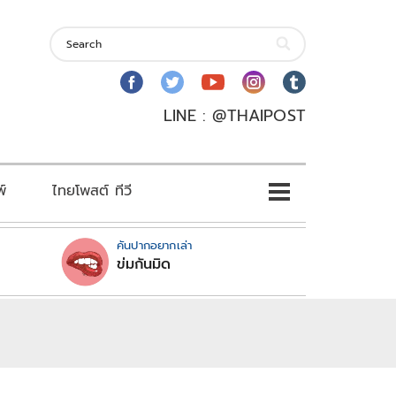
LINE : @THAIPOST
พ์
ไทยโพสต์ ทีวี
คันปากอยากเล่า
ข่มกันมิด