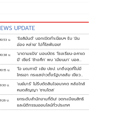
EWS UPDATE
'รังสิมันต์' บอกเปิดทำเนียบฯ รับ 'มิน
10:53 น.
อ่อง หล่าย' ไปก็ไลฟ์บอย!
'มาดามแป้ง' มอบบัตร 'โรงเรียน-อคาเด
10:38 น.
มี' เชียร์ 'ช้างศึก' พบ 'เมียนมา' บอล
อาเซียน
'โจ มณฑานี' เย้ย ปชป. มาถึงจุดที่ไม่มี
10:15 น.
ใครเอา กระแสข่าวตั้งรัฐบาลส้ม เขียว
แดง ก็ยังไม่มีฟ้าเลย
'เนย์มาร์' ไม่รีบตัดสินใจอนาคต หลังใกล้
9:30 น.
หมดสัญญา 'ซานโตส'
ยกระดับสำนักงานที่ดิน! จดทะเบียนสิทธิ
9:26 น.
และนิติกรรมออนไลน์ทั่วประเทศ