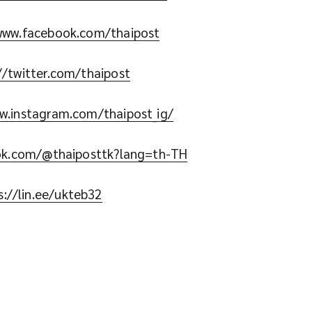
www.facebook.com/thaipost
//twitter.com/thaipost
w.instagram.com/thaipost_ig/
tok.com/@thaiposttk?lang=th-TH
s://lin.ee/ukteb32