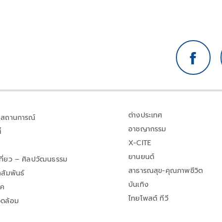
ต่างประเทศ
สถานการณ์
อาชญากรรม
้
X-CITE
ยานยนต์
เที่ยว – ศิลปวัฒนธรรม
สาธารณสุข-คุณภาพชีวิต
สัมพันธ์
บันเทิง
าค
ไทยโพสต์ ทีวี
วดล้อม