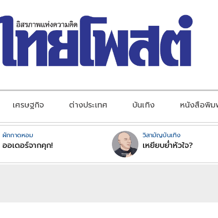
เศรษฐกิจ
ต่างประเทศ
บันเทิง
หนังสือพิม
ผักกาดหอม
วิสามัญบันเทิง
ออเดอร์จากคุก!
เหยียบย่ำหัวใจ?