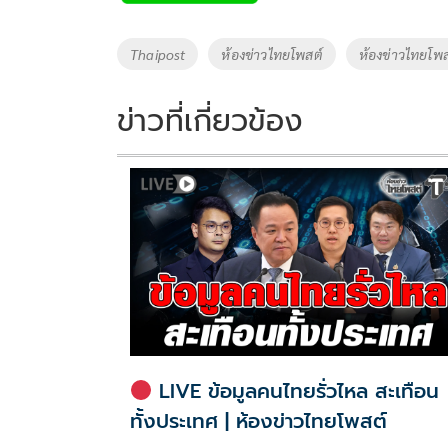
b
er
y
e
o
Li
Tags
Thaipost
ห้องข่าวไทยโพสต์
ห้องข่าวไทยโพส
o
n
k
k
ข่าวที่เกี่ยวข้อง
LIVE ข้อมูลคนไทยรั่วไหล สะเทือน
ทั้งประเทศ | ห้องข่าวไทยโพสต์