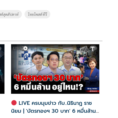
ต์สุดสัปดาห์
ไทยโพสต์ทีวี
LIVE ครบมุมข่าว กับ..นิธินาฏ ราช
นิยม | 'บัตรทองฯ 30 บาท' 6 หมื่นล้าน