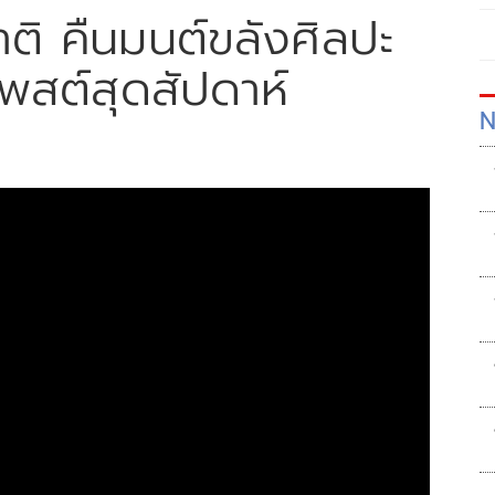
ติ คืนมนต์ขลังศิลปะ
โพสต์สุดสัปดาห์
N