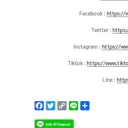
Facebook :
https://
Twitter :
https:
Instagram :
https://ww
Tiktok :
https://www.tik
Line :
http
F
T
C
Li
S
ac
wi
o
n
h
e
tt
p
e
ar