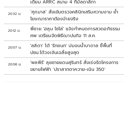
เดียม ARRC สนาม 4 ที่มัลดาลิกา
‘ศุภมาส’ สั่งเข้มตรวจคลินิกเสริมความงาม ย้ำ
20:32 น.
โฆษณาราคาต้องจ่ายจริง
พี่ชาย 'ฮลุน โซโล่' แจ้งกำหนดการสวดอภิธรรม
20:12 น.
ศพ เตรียมจัดพิธีฌาปนกิจ 11 ส.ค.
'ลลิดา' โต้ 'รักชนก' ปมงบน้ำบาดาล ชี้พื้นที่
20:07 น.
ปชน.ได้วงเงินเฉลี่ยสูงสุด
'พลพีร์' ลุยชายแดนสุรินทร์ สั่งเร่งรัดโครงการ
20:06 น.
ขยายไฟฟ้า 'ปราสาทตาควาย-เนิน 350'