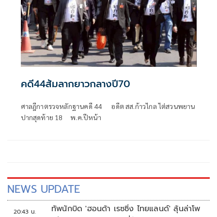
คดี44ส้มลากยาวกลางปี70
ศาลฎีกาตรวจหลักฐานคดี 44 อดีต สส.ก้าวไกล ไต่สวนพยาน
ปากสุดท้าย 18 พ.ค.ปีหน้า
NEWS UPDATE
ทัพนักบิด 'ฮอนด้า เรซซิ่ง ไทยแลนด์' ลุ้นล่าโพ
20:43 น.