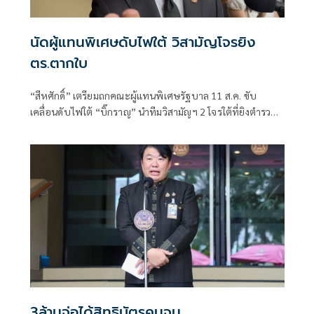
นัดผู้แทนพิเศษดับไฟใต้ วิสามัญโจรยิง
ตร.ตากใบ
“สีหศักดิ์”​ เตรียมถกคณะผู้แทน​พิเศษรัฐบาล​ 11 ส.ค. ขับ
เคลื่อนดับไฟใต้​ “บิ๊กราญ” นำทีมวิสามัญฯ 2 โจรใต้ที่ยิงตำรวจ
ตากใบเสียชีวิต "กอ.รมน." เดือด! สวน “ทวี”
3ล้านจ่อได้สิทธิบัตรคนจน