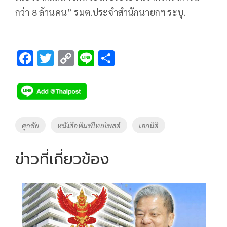
กว่า 8 ล้านคน” รมต.ประจำสำนักนายกฯ ระบุ.
F
T
C
Li
S
ac
wi
o
n
h
e
tt
p
e
ar
b
er
y
e
o
Li
Tags
ศุภชัย
หนังสือพิมพ์ไทยโพสต์
เอกนิติ
o
n
k
k
ข่าวที่เกี่ยวข้อง