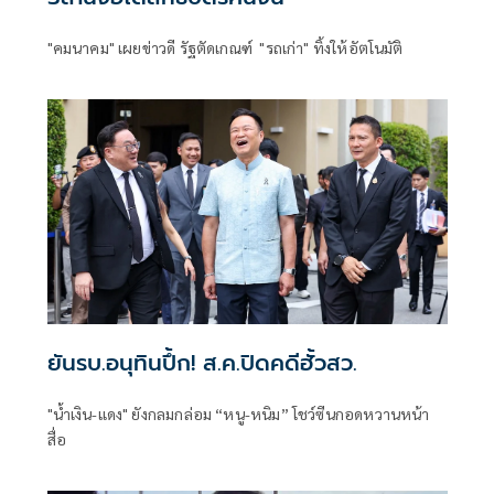
"คมนาคม" เผยข่าวดี รัฐตัดเกณฑ์ "รถเก่า" ทิ้งให้อัตโนมัติ
ยันรบ.อนุทินปึ้ก! ส.ค.ปิดคดีฮั้วสว.
"น้ำเงิน-แดง" ยังกลมกล่อม “หนู-หนิม” โชว์ซีนกอดหวานหน้า
สื่อ