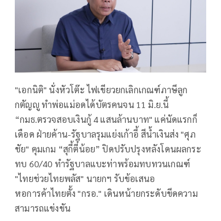
"เอกนิติ" นั่งหัวโต๊ะ ไฟเขียวยกเลิกเกณฑ์ภาษีลูก
กตัญญู ทำพ่อแม่อดได้บัตรคนจน 11 มิ.ย.นี้
“กมธ.ตรวจสอบเงินกู้ 4 แสนล้านบาท" แค่นัดแรกก็
เดือด ฝ่ายค้าน-รัฐบาลรุมแย่งเก้าอี้ สีน้ำเงินส่ง "ศุภ
ชัย" คุมเกม “สุกี้ตี๋น้อย” ปิดปรับปรุงหลังโดนผลกระ
ทบ 60/40 ทำรัฐบาลแบะท่าพร้อมทบทวนเกณฑ์
"ไทยช่วยไทยพลัส" นายกฯ รับข้อเสนอ
หอการค้าไทยตั้ง "กรอ." เดินหน้ายกระดับขีดความ
สามารถแข่งขัน