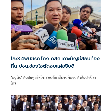
โละ3.4พันขรก.โกง กสถ.เคาะบัญชีสอบท้อง
ถิ่น ปชน.ข้องใจตัดจบแค่อธิบดี
"อนุทิน" ลั่นปมทุจริตโกงสอบท้องถิ่นจบคือจบ ลั่นไม่ปกป้อง
ใคร