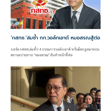
‘กสทช.’ล่มซํ้า กก.วอล์กเอาต์ หมอสรณสู้ต่อ
บอร์ด กสทช.ล่มซ้ำ! 4 กรรมการวอล์กเอาต์ หวั่นผิดกฎหมายปม
สถานะประธาน "หมอสรณ" ยันทำหน้าที่ต่อ