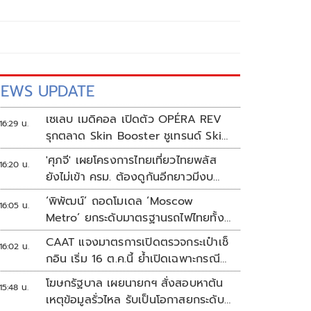
EWS UPDATE
เซเลบ เมดิคอล เปิดตัว OPÉRA REV
16:29 น.
รุกตลาด Skin Booster ชูเทรนด์ Skin
Quality & Longevity ตอบโจทย์
'ศุภจี' เผยโครงการไทยเที่ยวไทยพลัส
16:20 น.
คลินิกความงาม
ยังไม่เข้า ครม. ต้องดูกันอีกยาวมีงบ
เหลือเท่าไหร่
‘พิพัฒน์’ ถอดโมเดล ‘Moscow
16:05 น.
Metro’ ยกระดับมาตรฐานรถไฟไทยทั้ง
ระบบ
CAAT แจงมาตรการเปิดตรวจกระเป๋าเช็
16:02 น.
กอิน เริ่ม 16 ต.ค.นี้ ย้ำเปิดเฉพาะกรณี
ต้องสงสัย
โฆษกรัฐบาล เผยนายกฯ สั่งสอบหาต้น
15:48 น.
เหตุข้อมูลรั่วไหล รับเป็นโอกาสยกระดับ