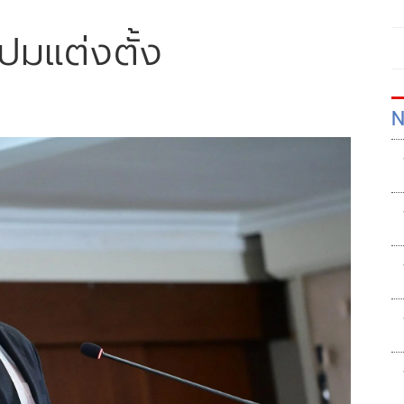
ยปมแต่งตั้ง
N