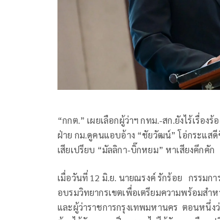
“กกต.” เผยเลือกผู้ว่าฯ กทม.-สก.ยังไร้เรื่อง
ฝ่าย กม.ดูคนแอบอ้าง “ชัยวัฒน์” โอ่กระแสดี
เสียเปรียบ “มัลลิกา-บิ๊กหยม” หาเสียงคึกคัก
เมื่อวันที่ 12 มิ.ย. นายณรงค์ รักร้อย กรรมก
อบรมวิทยากรเขตเพื่อเตรียมความพร้อมสำหร
และผู้ว่าราชการกรุงเทพมหานคร ตอนหนึ่งว่า 