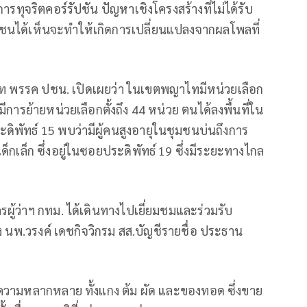
รทุจริตคอร์รัปชัน ปัญหาเชิงโครงสร้างที่ไม่ได้รับ
าชนได้เห็นจะทำให้เกิดการเปลี่ยนแปลงจากผลโพลที่
าไท พรรค ปชน. เปิดเผยว่า ในเขตพญาไทมีหน่วยเลือก
้มีการย้ายหน่วยเลือกตั้งถึง 44 หน่วย ตนได้ลงพื้นที่ใน
ดิพัทธ์ 15 พบว่ามีผู้คนสูงอายุในชุมชนบ่นถึงการ
ด็กเล็ก ซึ่งอยู่ในซอยประดิพัทธ์ 19 ซึ่งมีระยะทางไกล
ครผู้ว่าฯ กทม. ได้เดินทางไปเยี่ยมชมและร่วมรับ
นพ.วรงค์ เดชกิจวิกรม สส.บัญชีรายชื่อ ประธาน
มีความหลากหลาย ทั้งแกง ต้ม ผัด และของทอด ซึ่งขาย