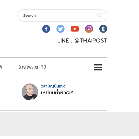
LINE : @THAIPOST
พ์
ไทยโพสต์ ทีวี
วิสามัญบันเทิง
เหยียบย่ำหัวใจ?