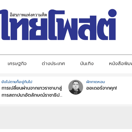
เศรษฐกิจ
ต่างประเทศ
บันเทิง
หนังสือพิม
ยังไม่ตายก็อยู่กันไป
ผักกาดหอม
การเปลี่ยนผ่านจากเทวราชามาสู่
ออเดอร์จากคุก!
การสถาปนาอัตลักษณ์ราชาธิป
ไตยแบบพุทธศาสนาในพระไตร
ปิฏก : สามัญผลสูตรในฐานะ
ทฤษฎีขีดจำกัดของอำนาจรัฐ
เหนือแรงงานและทรัพย์สิน