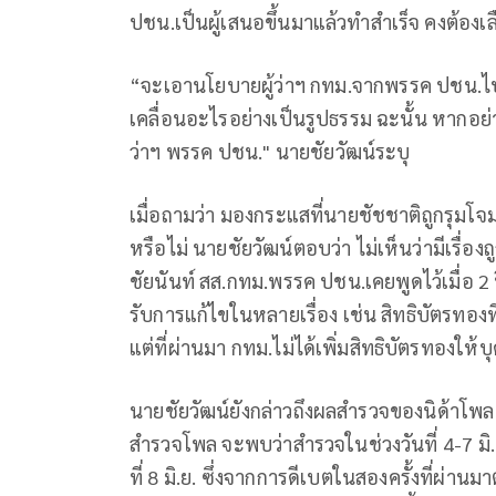
ปชน.เป็นผู้เสนอขึ้นมาแล้วทำสำเร็จ คงต้องเ
“จะเอานโยบายผู้ว่าฯ กทม.จากพรรค ปชน.ไปฝา
เคลื่อนอะไรอย่างเป็นรูปธรรม ฉะนั้น หากอย่าง
ว่าฯ พรรค ปชน." นายชัยวัฒน์ระบุ
เมื่อถามว่า มองกระแสที่นายชัชชาติถูกรุมโ
หรือไม่ นายชัยวัฒน์ตอบว่า ไม่เห็นว่ามีเรื่องถ
ชัยนันท์ สส.กทม.พรรค ปชน.เคยพูดไว้เมื่อ 2 ปีที่
รับการแก้ไขในหลายเรื่อง เช่น สิทธิบัตรทองท
แต่ที่ผ่านมา กทม.ไม่ได้เพิ่มสิทธิบัตรทองให้บ
นายชัยวัฒน์ยังกล่าวถึงผลสำรวจของนิด้าโพลท
สำรวจโพล จะพบว่าสำรวจในช่วงวันที่ 4-7 มิ.
ที่ 8 มิ.ย. ซึ่งจากการดีเบตในสองครั้งที่ผ่