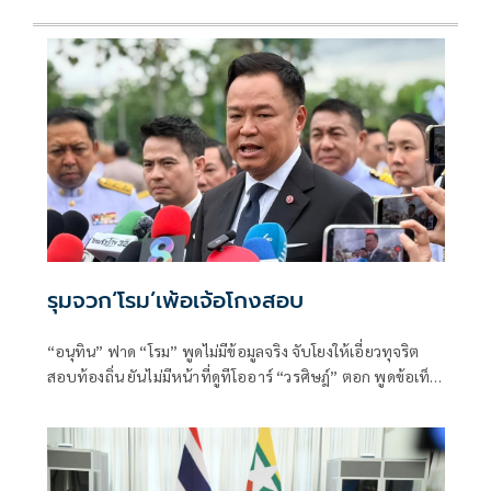
รุมจวก‘โรม’เพ้อเจ้อโกงสอบ
“อนุทิน” ฟาด “โรม” พูดไม่มีข้อมูลจริง จับโยงให้เอี่ยวทุจริต
สอบท้องถิ่น ยันไม่มีหน้าที่ดูทีโออาร์ “วรศิษฎ์” ตอก พูดข้อเท็จ
จริงไม่ครบ