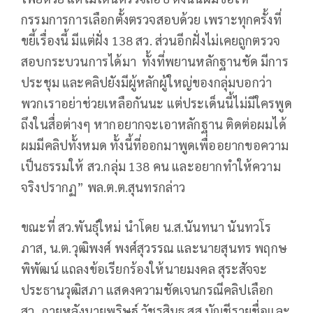
กรรมการการเลือกตั้งตรวจสอบด้วย เพราะทุกครั้งที่
ขยี้เรื่องนี้ มีแต่ฝั่ง 138 สว. ส่วนอีกฝั่งไม่เคยถูกตรวจ
สอบกระบวนการได้มา ทั้งที่พยานหลักฐานชัด มีการ
ประชุม และคลิปยังมีผู้หลักผู้ใหญ่ของกลุ่มบอกว่า
พวกเราอย่าช่วยเหลือกันนะ แต่ประเด็นนี้ไม่มีใครพูด
ถึงในสื่อต่างๆ หากอยากจะเอาหลักฐาน ติดต่อผมได้
ผมมีคลิปทั้งหมด ทั้งนี้ที่ออกมาพูดเพื่ออยากขอความ
เป็นธรรมให้ สว.กลุ่ม 138 คน และอยากทำให้ความ
จริงปรากฏ” พล.ต.ต.สุนทรกล่าว
ขณะที่ สว.พันธุ์ใหม่ นำโดย น.ส.นันทนา นันทวโร
ภาส, น.ต.วุฒิพงศ์ พงศ์สุวรรณ และนายสุนทร พฤกษ
พิพัฒน์ แถลงข้อเรียกร้องให้นายมงคล สุระสัจจะ
ประธานวุฒิสภา แสดงความชัดเจนกรณีคลิปเลือก
สว. ภายหลังนายพริษฐ์ วัชรสินธุ สส.บัญชีรายชื่อและ