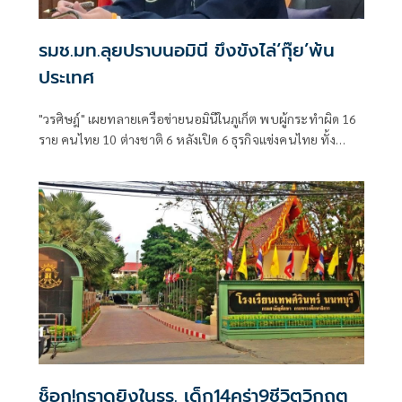
รมช.มท.ลุยปราบนอมินี ขึงขังไล่‘กุ๊ย’พ้น
ประเทศ
"วรศิษฎ์" เผยทลายเครือข่ายนอมินีในภูเก็ต พบผู้กระทำผิด 16
ราย คนไทย 10 ต่างชาติ 6 หลังเปิด 6 ธุรกิจแข่งคนไทย ทั้ง
โรงเรียนนานาชาติ-รถเช่า-ร้านอาหาร
ช็อก!กราดยิงในรร. เด็ก14คร่า9ชีวิตวิกฤต