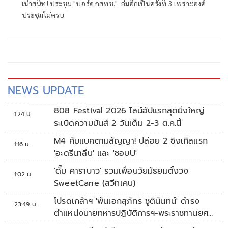
เน่าสนิท! ประชุม "บอร์ด กสทช." ล่มอีกเป็นครั้งที่ 3 เพราะองค์
ประชุมไม่ครบ
NEWS UPDATE
808 Festival 2026 ไลน์อัปแรกสุดยิ่งใหญ่
1:24 น.
ระเบิดความมันส์ 2 วันเต็ม 2-3 ต.ค.นี้
M4 คัมแบคตามสัญญา! ปล่อย 2 ซิงเกิลแรก
1:16 น.
'อะดรีนาลีน' และ 'ชอบU'
'ดั๊ม คาราบาว' รวมเพื่อนวัยมัธยมตั้งวง
1:02 น.
SweetCane (สวีทเคน)
โปรดเกล้าฯ 'พันเอกสุภัทร ชูตินันทน์' ดำรง
23:49 น.
ตำแหน่งนายทหารปฏิบัติการฯ-พระราชทานยศ
'พลตรี'