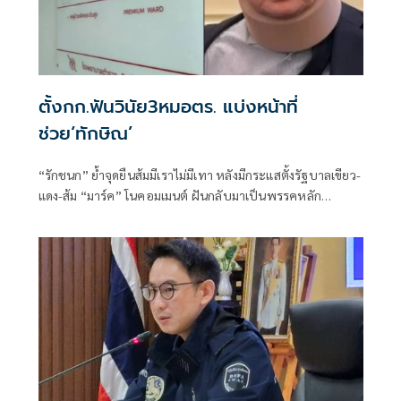
ตั้งกก.ฟันวินัย3หมอตร. แบ่งหน้าที่
ช่วย‘ทักษิณ’
“รักชนก” ย้ำจุดยืนส้มมีเราไม่มีเทา หลังมีกระแสตั้งรัฐบาลเขียว-
แดง-ส้ม “มาร์ค” โนคอมเมนต์ ฝันกลับมาเป็นพรรคหลัก
“ผบ.ตร.” ตั้งกรรมการสอบ