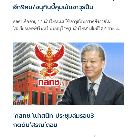
อีก9คน/อนุทินบี้คุมเข้มอาวุธปืน
สลด! เด็กอายุ 14 นักเรียน ม.3 ใช้อาวุธปืนกราดยิงภายใน
โรงเรียนเทพศิรินทร์ นนทบุรี "ครู-นักเรียน" เสียชีวิต 6 ราย และ
บาดเจ็บอื้อ ก่อนยิงตัวเองดับ พบยังก่อเหตุยิงปู่-ย่าที่บ้านพัก
‘กสทช.’เน่าสนิท ประชุมล่มรอบ3
กดดัน‘สรณ’ถอย