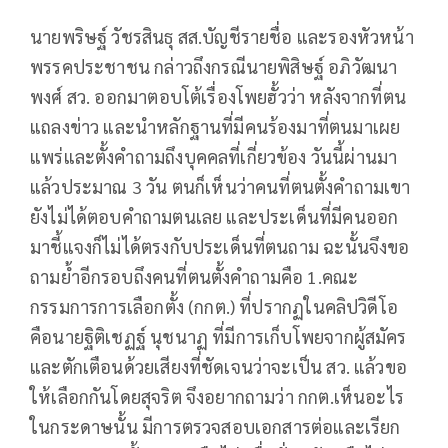
นายพริษฐ์ วัชรสินธุ สส.บัญชีรายชื่อ และรองหัวหน้า
พรรคประชาชน กล่าวถึงกรณีนายพิสิษฐ์ อภิวัฒนา
พงศ์ สว. ออกมาตอบโต้เรื่องโพยฮั้วว่า หลังจากที่ตน
แถลงข่าว และนำหลักฐานที่มีคนร้องมาที่ตนมาเผย
แพร่และตั้งคำถามถึงบุคคลที่เกี่ยวข้อง วันนี้ผ่านมา
แล้วประมาณ 3 วัน ตนก็เห็นว่าคนที่ตนตั้งคำถามเขา
ยังไม่ได้ตอบคำถามตนเลย และประเด็นที่มีคนออก
มาชี้แจงก็ไม่ได้ตรงกับประเด็นที่ตนถาม ฉะนั้นจึงขอ
ถามย้ำอีกรอบถึงคนที่ตนตั้งคำถามคือ 1.คณะ
กรรมการการเลือกตั้ง (กกต.) ที่ปรากฏในคลิปวิดีโอ
คือนายฐิติเชฏฐ์ นุชนาฏ ที่มีการเก็บโพยจากผู้สมัคร
และตักเตือนด้วยเสียงที่ชัดเจนว่าจะเป็น สว. แล้วขอ
ให้เลือกกันโดยสุจริต จึงอยากถามว่า กกต.เห็นอะไร
ในกระดาษนั้น มีการตรวจสอบเอกสารต่อและเรียก