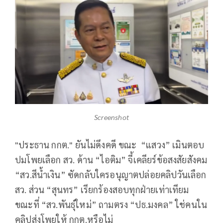
Screenshot
"ประธาน กกต." ยันไม่ดึงคดี ขณะ “แสวง” เมินตอบ
ปมโพยเลือก สว. ด้าน “ไอติม” จี้เคลียร์ข้อสงสัยสังคม
“สว.สีน้ำเงิน” ซัดกลับใครอนุญาตปล่อยคลิปวันเลือก
สว. ส่วน “สุนทร” เรียกร้องสอบทุกฝ่ายเท่าเทียม
ขณะที่ “สว.พันธุ์ใหม่” ถามตรง “ปธ.มงคล” ใช่คนใน
คลิปส่งโพยให้ กกต.หรือไม่