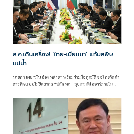
ส.ค.เดินเครื่อง! ‘ไทย-เมียนมา’ แก้มลพิษ
แม่นํ้า
นายกฯ เผย “มิน อ่อง หล่าย” พร้อมร่วมมือทุกมิติ ขอไทยวัดค่า
สารพิษแบบไม่ยึดสากล “ปลัด ทส.” ลุยตามทีโออาร์ภายใน
ส.ค.นี้ “เด็กส้ม” ซัดปูพรมแดงรับเป็นจุดต่ำที่สุดของยุทธศาสตร์
การทูตไทยบนเวทีโลก