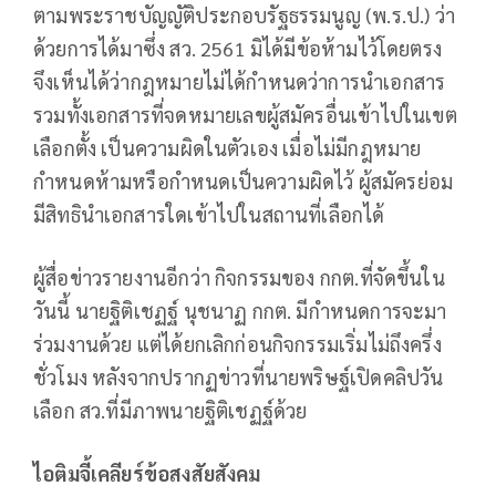
ตามพระราชบัญญัติประกอบรัฐธรรมนูญ (พ.ร.ป.) ว่า
ด้วยการได้มาซึ่ง สว. 2561 มิได้มีข้อห้ามไว้โดยตรง
จึงเห็นได้ว่ากฎหมายไม่ได้กำหนดว่าการนำเอกสาร
รวมทั้งเอกสารที่จดหมายเลขผู้สมัครอื่นเข้าไปในเขต
เลือกตั้ง เป็นความผิดในตัวเอง เมื่อไม่มีกฎหมาย
กำหนดห้ามหรือกำหนดเป็นความผิดไว้ ผู้สมัครย่อม
มีสิทธินำเอกสารใดเข้าไปในสถานที่เลือกได้
ผู้สื่อข่าวรายงานอีกว่า กิจกรรมของ กกต.ที่จัดขึ้นใน
วันนี้ นายฐิติเชฏฐ์ นุชนาฏ กกต. มีกำหนดการจะมา
ร่วมงานด้วย แต่ได้ยกเลิกก่อนกิจกรรมเริ่มไม่ถึงครึ่ง
ชั่วโมง หลังจากปรากฏข่าวที่นายพริษฐ์เปิดคลิปวัน
เลือก สว.ที่มีภาพนายฐิติเชฏฐ์ด้วย
ไอติมจี้เคลียร์ข้อสงสัยสังคม