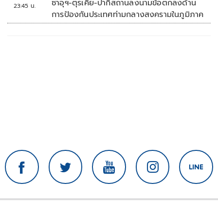
ซาอุฯ-ตุรเคีย-ปากีสถานลงนามข้อตกลงด้าน
23:45 น.
การป้องกันประเทศท่ามกลางสงครามในภูมิภาค