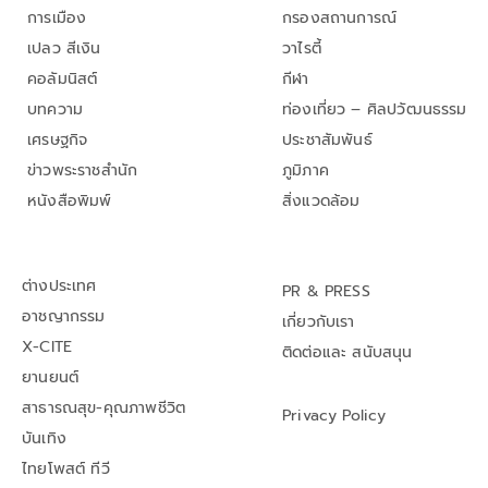
การเมือง
กรองสถานการณ์
เปลว สีเงิน
วาไรตี้
คอลัมนิสต์
กีฬา
บทความ
ท่องเที่ยว – ศิลปวัฒนธรรม
เศรษฐกิจ
ประชาสัมพันธ์
ข่าวพระราชสำนัก
ภูมิภาค
หนังสือพิมพ์
สิ่งแวดล้อม
ต่างประเทศ
PR & PRESS
อาชญากรรม
เกี่ยวกับเรา
X-CITE
ติดต่อและ สนับสนุน
ยานยนต์
สาธารณสุข-คุณภาพชีวิต
Privacy Policy
บันเทิง
ไทยโพสต์ ทีวี