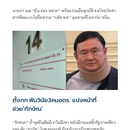
นายกฯ เผย “มิน อ่อง หล่าย” พร้อมร่วมมือทุกมิติ ขอไทยวัดค่า
สารพิษแบบไม่ยึดสากล “ปลัด ทส.” ลุยตามทีโออาร์ภายใน
ส.ค.นี้ “เด็กส้ม” ซัดปูพรมแดงรับเป็นจุดต่ำที่สุดของยุทธศาสตร์
การทูตไทยบนเวทีโลก
ตั้งกก.ฟันวินัย3หมอตร. แบ่งหน้าที่
ช่วย‘ทักษิณ’
“รักชนก” ย้ำจุดยืนส้มมีเราไม่มีเทา หลังมีกระแสตั้งรัฐบาลเขียว-
แดง-ส้ม “มาร์ค” โนคอมเมนต์ ฝันกลับมาเป็นพรรคหลัก