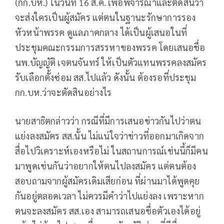
(กก.บห.) ในวันที่ 16 ส.ค. เพื่อพิจารณาและตัดสินว่า
จะส่งใครเป็นผู้สมัคร แต่ตนในฐานะรักษาการรอง
หัวหน้าพรรค ดูแลภาคกลาง ได้เป็นผู้เสนอในที่
ประชุมคณะกรรมการสรรหาของพรรค โดยเสนอชื่อ
นพ.บัญญัติ เจตนจันทร์ ให้เป็นตัวแทนพรรคลงสมัคร
รับเลือกตั้งซ่อม สส.ไปแล้ว ดังนั้น ต้องรอที่ประชุม
กก.บห.ว่าจะตัดสินอย่างไร
นายสาธิตกล่าวว่า กรณีที่มีการเสนอข่าวกันไปว่าตน
แย่งลงสมัคร สส.นั้น ไม่แน่ใจว่าข่าวที่ออกมาเกิดจาก
สื่อไปวิเคราะห์เองหรือไม่ ในสถานการณ์เช่นนี้ก็มีคน
มาพูดเช่นกันว่าอยากให้ตนไปลงสมัคร แต่ตนต้อง
สอบถามจากผู้สมัครเดิมเสียก่อน ที่ผ่านมาได้พูดคุย
กันอยู่ตลอดเวลา ไม่ควรมีคำว่าไปแย่งลง เพราะหาก
ตนจะลงสมัคร สส.เอง สามารถเสนอชื่อตัวเองได้อยู่