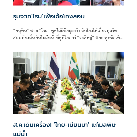
รุมจวก‘โรม’เพ้อเจ้อโกงสอบ
“อนุทิน” ฟาด “โรม” พูดไม่มีข้อมูลจริง จับโยงให้เอี่ยวทุจริต
สอบท้องถิ่น ยันไม่มีหน้าที่ดูทีโออาร์ “วรศิษฎ์” ตอก พูดข้อเท็จ
จริงไม่ครบ
ส.ค.เดินเครื่อง! ‘ไทย-เมียนมา’ แก้มลพิษ
แม่นํ้า