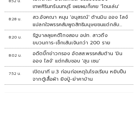
8:52 น.
เทพศิรินทร์นนทบุรี เผยผมก็เคย 'โดนเล่น'
สว.อังคณา หนุน 'อนุสรณ์' ต้านมิน ออง ไลง์
8:28 น.
แปลกใจพรรคส้มพูดสิทธิมนุษยชนแต่กลับ
เงียบ
รัฐบาลลุยคดีโกงสอบ อปท. สาวถึง
8:20 น.
ขบวนการ-เช็กเส้นเงินกว่า 200 ราย
อดีตบิ๊กข่าวกรอง อัดสส.พรรคส้มต้าน 'มิน
8:02 น.
ออง ไลง์' แต่กลับชอบ 'ฮุน เซน'
เปิดนาที ม.3 ก่อนก่อเหตุในโรงเรียน หยิบปืน
7:52 น.
จากตู้เสื้อผ้า ยิงปู่-ย่าคาบ้าน