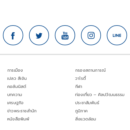
การเมือง
กรองสถานการณ์
เปลว สีเงิน
วาไรตี้
คอลัมนิสต์
กีฬา
บทความ
ท่องเที่ยว – ศิลปวัฒนธรรม
เศรษฐกิจ
ประชาสัมพันธ์
ข่าวพระราชสำนัก
ภูมิภาค
หนังสือพิมพ์
สิ่งแวดล้อม