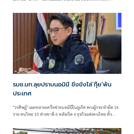
“ผบ.ตร.” ตั้งกรรมการสอบ
รมช.มท.ลุยปราบนอมินี ขึงขังไล่‘กุ๊ย’พ้น
ประเทศ
"วรศิษฎ์" เผยทลายเครือข่ายนอมินีในภูเก็ต พบผู้กระทำผิด 16
ราย คนไทย 10 ต่างชาติ 6 หลังเปิด 6 ธุรกิจแข่งคนไทย ทั้ง
โรงเรียนนานาชาติ-รถเช่า-ร้านอาหาร