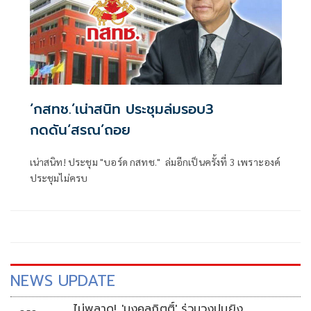
‘กสทช.’เน่าสนิท ประชุมล่มรอบ3
กดดัน‘สรณ’ถอย
เน่าสนิท! ประชุม "บอร์ด กสทช." ล่มอีกเป็นครั้งที่ 3 เพราะองค์
ประชุมไม่ครบ
NEWS UPDATE
ไม่พลาด! 'มงคลกิตติ์' ร่วมวงปมยิง