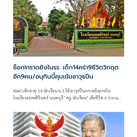
ช็อก!กราดยิงในรร. เด็ก14คร่า9ชีวิตวิกฤต
อีก9คน/อนุทินบี้คุมเข้มอาวุธปืน
สลด! เด็กอายุ 14 นักเรียน ม.3 ใช้อาวุธปืนกราดยิงภายใน
โรงเรียนเทพศิรินทร์ นนทบุรี "ครู-นักเรียน" เสียชีวิต 6 ราย และ
บาดเจ็บอื้อ ก่อนยิงตัวเองดับ พบยังก่อเหตุยิงปู่-ย่าที่บ้านพัก