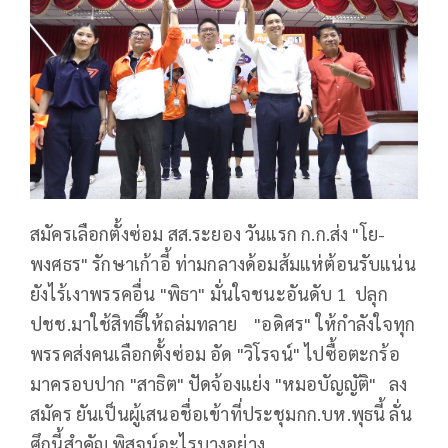
สมัครเลือกตั้งซ่อม สส.ระยอง วันแรก ก.ก.ส่ง "โย-
พงศธร" รักษาเก้าอี้ ท่ามกลางด้อมส้มแห่ต้อนรับแน่น
ยังไร้เงาพรรคอื่น "พิธา" มั่นใจชนะอันดับ 1 ปลุก
ปชช.มาใช้สิทธิ์ให้ถล่มทลาย "อดิศร" ให้กำลังใจทุก
พรรคส่งคนเลือกตั้งซ่อม อัด "วิโรจน์" ไปซื้อตะกร้อ
มาครอบปาก "สาธิต" ปัดจ้องแย่ง "หมอบัญญัติ" ลง
สมัคร ยันเป็นผู้เสนอชื่อเข้าที่ประชุมกก.บห.พุธนี้ ลั่น
ศึกนี้สำคัญ พิสูจน์อะไรบางอย่าง