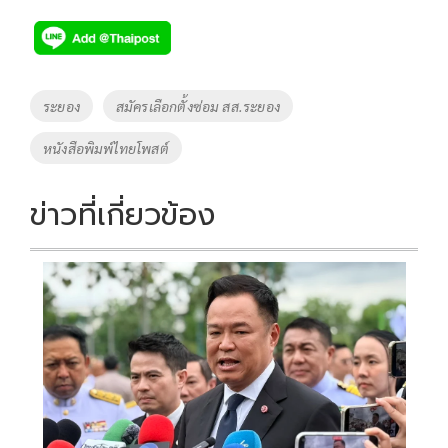
ac
wi
o
n
h
e
tt
p
e
ar
b
er
y
e
o
Li
Tags
ระยอง
สมัครเลือกตั้งซ่อม สส.ระยอง
o
n
หนังสือพิมพ์ไทยโพสต์
k
k
ข่าวที่เกี่ยวข้อง