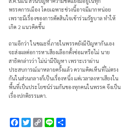
ส.ค.นี้แน่ ส่วนปัญหาความขัดแย้งมีอยู่ในทุก
พรรคการเมือง โดยเฉพาะช่วงนี้อาจมีมากหน่อย
เพราะมีเรื่องของการตัดสินใจเข้าร่วมรัฐบาล ทำให้
เกิด 2 แนวคิดขึ้น
ถามอีกว่า ในขณะที่ภายในพรรคยังมีปัญหากันเอง
จะส่งผลต่อการหาเสียงเลือกตั้งซ่อมหรือไม่ นาย
สาธิตกล่าวว่า ไม่น่ามีปัญหา เพราะเราผ่าน
ประสบการณ์มาหลายครั้งแล้ว ความคิดเห็นที่ไม่ตรง
กันในส่วนกลางก็เป็นเรื่องหนึ่ง แต่เวลาลงหาเสียงใน
พื้นที่เป็นประโยชน์ร่วมกันของทุกคนในพรรค จึงเป็น
เรื่องปกติธรรมดา.
F
T
C
Li
S