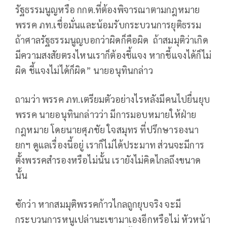
รัฐธรรมนูญหรือ กกต.ที่ต้องพิจารณาตามกฎหมาย
พรรค ภท.เชื่อมั่นและน้อมรับกระบวนการยุติธรรม
ถ้าศาลรัฐธรรมนูญบอกว่าผิดก็คือผิด ถ้าสมมุติว่าเกิด
มีความสงสัยตรงไหนเราก็ต้องชี้แจง หากชี้แจงได้ก็ไม่
ผิด ชี้แจงไม่ได้ก็ผิด” นายอนุทินกล่าว
ถามว่า พรรค ภท.เตรียมตัวอย่างไรหลังมีคนไปยื่นยุบ
พรรค นายอนุทินกล่าวว่า มีการมอบหมายให้ฝ่าย
กฎหมาย โดยนายศุภชัย ใจสมุทร ที่ปรึกษารองนา
ยกฯ ดูแลเรื่องนี้อยู่ เราก็ไม่ได้ประมาท ส่วนจะมีการ
ตั้งพรรคสำรองหรือไม่นั้น เรายังไม่คิดไกลถึงขนาด
นั้น
ซักว่า หากสมมุติพรรคก้าวไกลถูกยุบจริง จะมี
กระบวนการหนูเปล่านะเขามาเองอีกหรือไม่ หัวหน้า