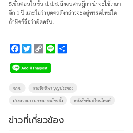
5.ขั้นตอนในขั้น ป.ป.ช. ถึงจบศาลฎีกา น่าจะใช้เวลา
อีก 1 ปี และไม่ว่าบุคคลดังกล่าวจะอยู่พรรคใหม่ใด
ถ้าผิดก็ถือว่าผิดครับ.
F
T
C
Li
S
ac
wi
o
n
h
e
tt
p
e
ar
b
er
y
e
o
Li
Tags
กกต.
นายอิทธิพร บุญประคอง
o
n
ประธานกรรมการการเลือกตั้ง
หนังสือพิมพ์ไทยโพสต์
k
k
ข่าวที่เกี่ยวข้อง