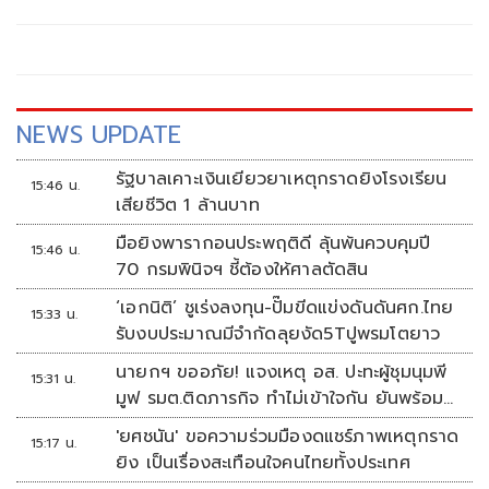
บริหารท้องถิ่น (ขอให้มีการเลือกตั้ง นายก อบจ.ใหม่)
NEWS UPDATE
รัฐบาลเคาะเงินเยียวยาเหตุกราดยิงโรงเรียน
15:46 น.
เสียชีวิต 1 ล้านบาท
มือยิงพารากอนประพฤติดี ลุ้นพ้นควบคุมปี
15:46 น.
70 กรมพินิจฯ ชี้ต้องให้ศาลตัดสิน
‘เอกนิติ’ ชูเร่งลงทุน-ปั๊มขีดแข่งดันดันศก.ไทย
15:33 น.
รับงบประมาณมีจำกัดลุยงัด5Tปูพรมโตยาว
นายกฯ ขออภัย! แจงเหตุ อส. ปะทะผู้ชุมนุมพี
15:31 น.
มูฟ รมต.ติดภารกิจ ทำไม่เข้าใจกัน ยันพร้อม
คุยหาทางออก
'ยศชนัน' ขอความร่วมมืองดแชร์ภาพเหตุกราด
15:17 น.
ยิง เป็นเรื่องสะเทือนใจคนไทยทั้งประเทศ