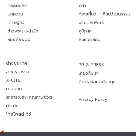
คอลัมนิสต์
กีฬา
บทความ
ท่องเที่ยว – ศิลปวัฒนธรรม
เศรษฐกิจ
ประชาสัมพันธ์
ข่าวพระราชสำนัก
ภูมิภาค
หนังสือพิมพ์
สิ่งแวดล้อม
ต่างประเทศ
PR & PRESS
อาชญากรรม
เกี่ยวกับเรา
X-CITE
ติดต่อและ สนับสนุน
ยานยนต์
สาธารณสุข-คุณภาพชีวิต
Privacy Policy
บันเทิง
ไทยโพสต์ ทีวี