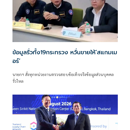
ข้อมูลรั่วทั้ง19กระทรวง หวั่นขายให้‘สแกมเม
อร์’
นายกฯ สั่งทุกหน่วยงานตรวจสอบข้อเท็จจริงข้อมูลส่วนบุคคล
รั่วไหล