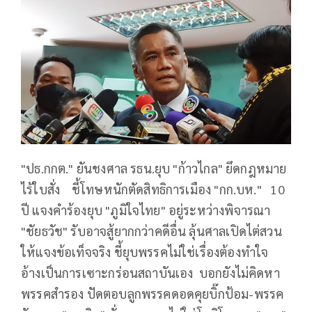
"ปธ.กกต." ยันชงศาล รธน.ยุบ "ก้าวไกล" ยึดกฎหมาย
ไร้ใบสั่ง ชี้โทษหนักตัดสิทธิการเมือง "กก.บห." 10
ปี แจงคำร้องยุบ "ภูมิใจไทย" อยู่ระหว่างพิจารณา
"ชัยธวัช" รับอาจสู้ยากกว่าคดีอื่น ลุ้นศาลเปิดไต่สวน
ให้แจงข้อเท็จจริง ชี้ยุบพรรคไม่ใช่เรื่องต้องทำใจ
อ้างเป็นการเซาะกร่อนสถาบันเอง บอกยังไม่คิดหา
พรรคสำรอง ปัดตอบลูกพรรคดอดคุยบิ๊กป้อม-พรรค