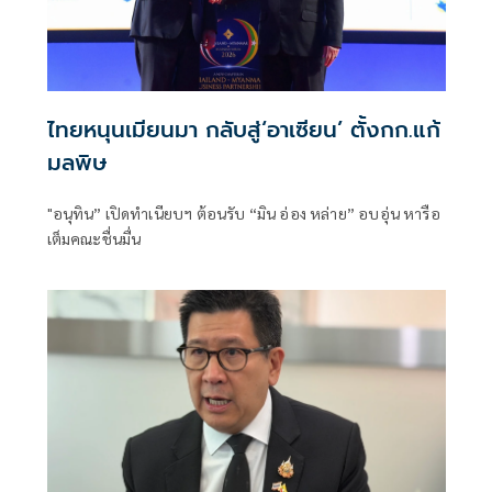
ไทยหนุนเมียนมา กลับสู่‘อาเซียน’ ตั้งกก.แก้
มลพิษ
"อนุทิน” เปิดทำเนียบฯ ต้อนรับ “มิน อ่อง หล่าย” อบอุ่น หารือ
เต็มคณะชื่นมื่น