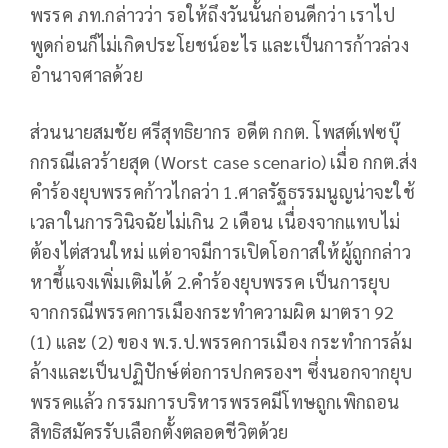
พรรค ภท.กล่าวว่า รอให้ถึงวันนั้นก่อนดีกว่า เราไป
พูดก่อนก็ไม่เกิดประโยชน์อะไร และเป็นการก้าวล่วง
อำนาจศาลด้วย
ส่วนนายสมชัย ศรีสุทธิยากร อดีต กกต. โพสต์เฟซบุ๊
กกรณีเลวร้ายสุด (Worst case scenario) เมื่อ กกต.ส่ง
คำร้องยุบพรรคก้าวไกลว่า 1.ศาลรัฐธรรมนูญน่าจะใช้
เวลาในการวินิจฉัยไม่เกิน 2 เดือน เนื่องจากแทบไม่
ต้องไต่สวนใหม่ แต่อาจมีการเปิดโอกาสให้ผู้ถูกกล่าว
หาชี้แจงเพิ่มเติมได้ 2.คำร้องยุบพรรค เป็นการยุบ
จากกรณีพรรคการเมืองกระทำความผิด มาตรา 92
(1) และ (2) ของ พ.ร.ป.พรรคการเมือง กระทำการล้ม
ล้างและเป็นปฏิปักษ์ต่อการปกครองฯ ซึ่งนอกจากยุบ
พรรคแล้ว กรรมการบริหารพรรคมีโทษถูกเพิกถอน
สิทธิสมัครรับเลือกตั้งตลอดชีวิตด้วย