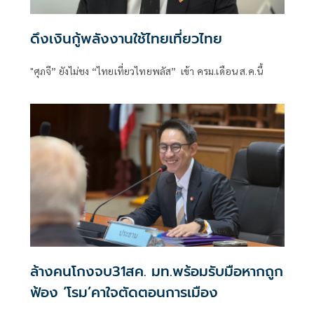
ดึงเงินกู้พลังงานใช้ไทยเที่ยวไทย
"ศุภจี” ยังไม่ชง “ไทยเที่ยวไทยพลัส” เข้า ครม.เดือน ส.ค.นี้
ล้างคนโกงจบ31สค. มท.พร้อมรับมือหากถูก
ฟ้อง ‘โรม’คาใจตัดตอนการเมือง