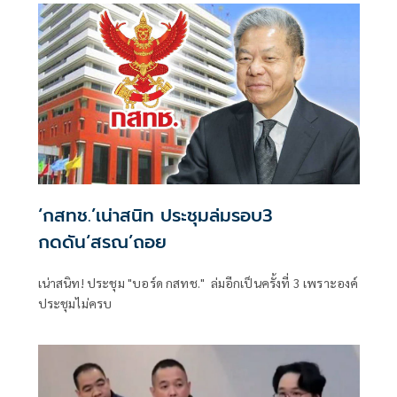
‘กสทช.’เน่าสนิท ประชุมล่มรอบ3
กดดัน‘สรณ’ถอย
เน่าสนิท! ประชุม "บอร์ด กสทช." ล่มอีกเป็นครั้งที่ 3 เพราะองค์
ประชุมไม่ครบ