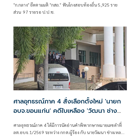
"ก.กลาง" ยึดตามมติ "กสถ." ฟันโกงสอบท้องถิ่น 5,925 ราย
ส่วน 97 รายรอ ป.ป.ช.
ศาลอุทธรณ์ภาค 4 สั่งเลือกตั้งใหม่ 'นายก
อบจ.ขอนแก่น' คดีใบเหลือง 'วัฒนา ช่าง
เหลา'
ศาลอุทธรณ์ภาค 4 ได้มีการนัดอ่านคำพิพากษาหมายเลขดำที่
ลต.อบจ.1/2569 ระหว่าง กกต.ผู้ร้อง กับ นายวัฒนา ช่างเหลา
ผู้คัดค้าน เรื่อง พรบ.การเลือกตั้งสมาชิกสภาท้องถิ่นหรือผู้