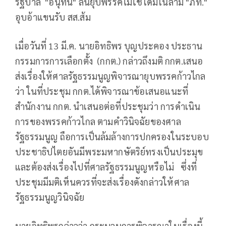
รัฐบาล "อนุทิน" ลั่นยุบพรรคไม่ใช่โดมิโนลาม "ภท."
อุบอ้าแขนรับ สส.ส้ม
เมื่อวันที่ 13 มี.ค. นายอิทธิพร บุญประคอง ประธาน
กรรมการการเลือกตั้ง (กกต.) กล่าวถึงมติ กกต.เสนอ
ส่งเรื่องให้ศาลรัฐธรรมนูญพิจารณายุบพรรคก้าวไกล
ว่า ในที่ประชุม กกต.ได้พิจารณาข้อเสนอแนะที่
สำนักงาน กกต. นำเสนอต่อที่ประชุมว่า การดำเนิน
การของพรรคก้าวไกล ตามคำวินิจฉัยของศาล
รัฐธรรมนูญ ถือการเป็นล้มล้างการปกครองในระบอบ
ประชาธิปไตยอันมีพระมหากษัตริย์ทรงเป็นประมุข
และต้องส่งเรื่องไปที่ศาลรัฐธรรมนูญหรือไม่ ซึ่งที่
ประชุมมีมติเห็นควรที่จะส่งเรื่องดังกล่าวให้ศาล
รัฐธรรมนูญวินิจฉัย
นายอิทธิพรกล่าวว่า กระบวนการพิจารณาในเรื่องนี้