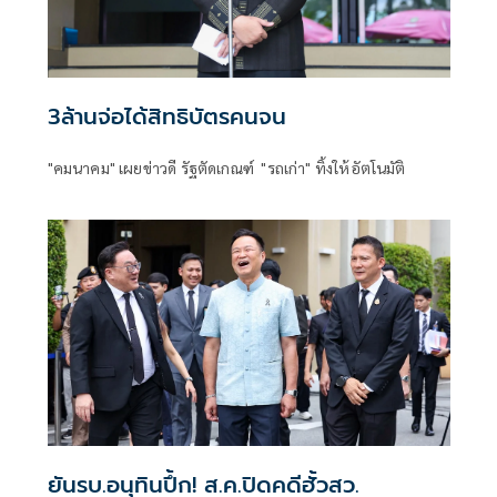
3ล้านจ่อได้สิทธิบัตรคนจน
"คมนาคม" เผยข่าวดี รัฐตัดเกณฑ์ "รถเก่า" ทิ้งให้อัตโนมัติ
ยันรบ.อนุทินปึ้ก! ส.ค.ปิดคดีฮั้วสว.