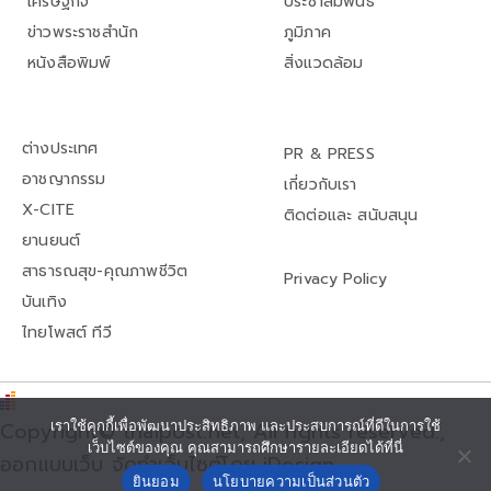
เศรษฐกิจ
ประชาสัมพันธ์
ข่าวพระราชสำนัก
ภูมิภาค
หนังสือพิมพ์
สิ่งแวดล้อม
ต่างประเทศ
PR & PRESS
อาชญากรรม
เกี่ยวกับเรา
X-CITE
ติดต่อและ สนับสนุน
ยานยนต์
สาธารณสุข-คุณภาพชีวิต
Privacy Policy
บันเทิง
ไทยโพสต์ ทีวี
Copyright© thaipost.net, All rights reserved.,
เราใช้คุกกี้เพื่อพัฒนาประสิทธิภาพ และประสบการณ์ที่ดีในการใช้
เว็บไซต์ของคุณ คุณสามารถศึกษารายละเอียดได้ที่นี่
ออกแบบเว็บ จัดทำเว็บไซต์โดย iDesign
ยินยอม
นโยบายความเป็นส่วนตัว