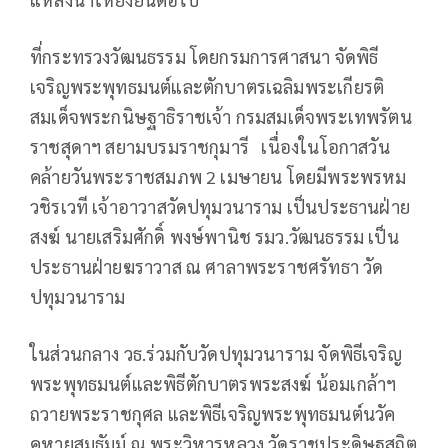
ที่กระทรวงวัฒนธรรม โดยกรมการศาสนา จัดพิธี
เจริญพระพุทธมนต์และตักบาตรเฉลิมพระเกียรติ
สมเด็จพระกนิษฐาธิราชเจ้า กรมสมเด็จพระเทพรัตน
ราชสุดาฯ สยามบรมราชกุมารี เนื่องในโอกาสวัน
คล้ายวันพระราชสมภพ 2 เมษายน โดยมีพระพรหม
วชิรเวที เจ้าอาวาสวัดปทุมวนาราม เป็นประธานฝ่าย
สงฆ์ นายเสริมศักดิ์ พงษ์พานิช รมว.วัฒนธรรม เป็น
ประธานฝ่ายฆราวาส ณ ศาลาพระราชศรัทธา วัด
ปทุมวนาราม
ในส่วนกลาง วธ.ร่วมกับวัดปทุมวนาราม จัดพิธีเจริญ
พระพุทธมนต์และพิธีตักบาตรพระสงฆ์ น้อมเกล้าฯ
ถวายพระราชกุศล และพิธีเจริญพระพุทธมนต์นวัค
คหายุสมธัมม์ ณ พระวิหารหลวง วัดราชประดิษฐสถิต