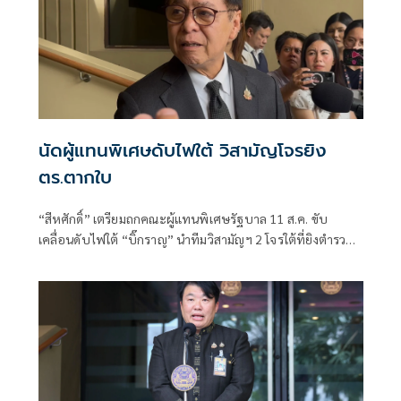
นัดผู้แทนพิเศษดับไฟใต้ วิสามัญโจรยิง
ตร.ตากใบ
“สีหศักดิ์”​ เตรียมถกคณะผู้แทน​พิเศษรัฐบาล​ 11 ส.ค. ขับ
เคลื่อนดับไฟใต้​ “บิ๊กราญ” นำทีมวิสามัญฯ 2 โจรใต้ที่ยิงตำรวจ
ตากใบเสียชีวิต "กอ.รมน." เดือด! สวน “ทวี”