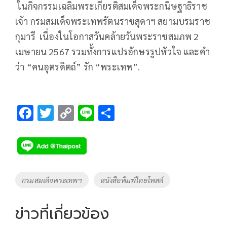
ในกิจกรรมเฉลิมพระเกียรติสมเด็จพระกนิษฐาธิราช
เจ้า กรมสมเด็จพระเทพรัตนราชสุดาฯ สยามบรมราช
กุมารี เนื่องในโอกาสวันคล้ายวันพระราชสมภพ 2
เมษายน 2567 รวมทั้งการแปรอักษรรูปหัวใจ และคำ
ว่า “คนอุตรดิตถ์” รัก “พระเทพ”.
F
T
C
Li
S
ac
wi
o
n
h
e
tt
p
e
ar
b
er
y
e
o
Li
Tags
กรมสมเด็จพระเทพฯ
หนังสือพิมพ์ไทยโพสต์
o
n
k
k
ข่าวที่เกี่ยวข้อง