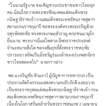
“ในนามรัฐบาล ขอเชิญชวนประชาชนชาวไทยทุก
คน น้อมใจถวายพระพรชัยมงคลแด่สมเด็จพระ
กนิษฐาธิราชเจ้า กรมสมเด็จพระเทพรัตนราชสุดาฯ
สยามบรมราชกุมารี ขอพระองค์ทรงพระเจริญด้วย
จตุรพิธพรชัย ทรงพระเกษมสำราญ พระชนมายุยิ่ง
ยืนนาน พระบารมีแผ่ไพศาล มีพระราชประสงค์
จำนงหมายสิ่งใด ขอจงสัมฤทธิ์ดั่งพระราชหฤทัย
ปรารถนา สถิตเป็นมิ่งขวัญร่มเกล้าของปวงพสกนิกร
ชาวไทยตลอดไป” นายกฯ กล่าว
พล.อ.เจริญชัย หินเธาว์ ผู้บัญชาการทหารบก เป็น
ประธานจัดกิจกรรมแสดงความจงรักภักดี และถวาย
เป็นพระราชกุศลแด่สมเด็จพระกนิษฐาธิราชเจ้า กรม
สมเด็จพระเทพรัตนราชสุดาฯ สยามบรมราชกุมารี
เนื่องในโอกาสวันคล้ายวันพระราชสมภพ 2 เมษายน