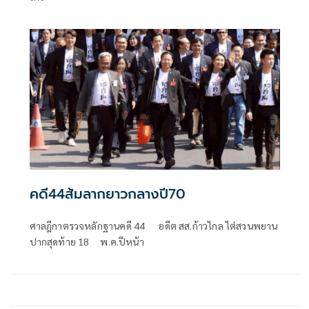
คดี44ส้มลากยาวกลางปี70
ศาลฎีกาตรวจหลักฐานคดี 44 อดีต สส.ก้าวไกล ไต่สวนพยาน
ปากสุดท้าย 18 พ.ค.ปีหน้า