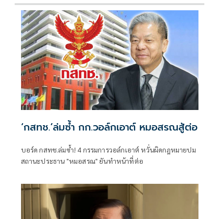
‘กสทช.’ล่มซํ้า กก.วอล์กเอาต์ หมอสรณสู้ต่อ
บอร์ด กสทช.ล่มซ้ำ! 4 กรรมการวอล์กเอาต์ หวั่นผิดกฎหมายปม
สถานะประธาน "หมอสรณ" ยันทำหน้าที่ต่อ