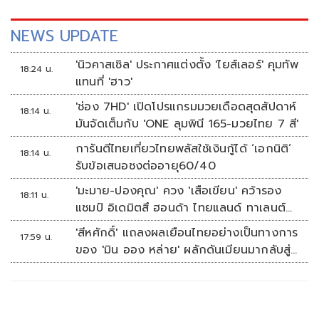
NEWS UPDATE
'นิวคาสเซิล' ประกาศแต่งตั้ง 'ไยส์เลอร์' คุมทัพ
18:24 น.
แทนที่ 'ฮาว'
'ช่อง 7HD' เปิดโปรแกรมมวยเดือดสุดสัปดาห์
18:14 น.
มันจัดเต็มกับ 'ONE ลุมพินี 165-มวยไทย 7 สี'
การันตีไทยเที่ยวไทยพลัสใช้เงินกู้ได้ ‘เอกนิติ’
18:14 น.
รับข้อเสนอชงต่ออายุ60/40
'มะมาย-ปองคุณ' ควง 'เสือเขียน' คว้ารอง
18:11 น.
แชมป์ อิเดมิตสึ ฮอนด้า ไทยแลนด์ ทาเลนต์
คัพ สนาม 3
'สีหศักดิ์' แถลงผลเยือนไทยอย่างเป็นทางการ
17:59 น.
ของ 'มิน ออง หล่าย' ผลักดันเมียนมากลับสู่
อาเซียน