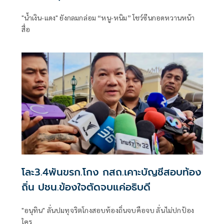
"น้ำเงิน-แดง" ยังกลมกล่อม “หนู-หนิม” โชว์ซีนกอดหวานหน้า
สื่อ
โละ3.4พันขรก.โกง กสถ.เคาะบัญชีสอบท้อง
ถิ่น ปชน.ข้องใจตัดจบแค่อธิบดี
"อนุทิน" ลั่นปมทุจริตโกงสอบท้องถิ่นจบคือจบ ลั่นไม่ปกป้อง
ใคร