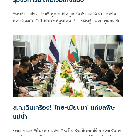
“อนุทิน” ฟาด “โรม” พูดไม่มีข้อมูลจริง จับโยงให้เอี่ยวทุจริต
สอบท้องถิ่น ยันไม่มีหน้าที่ดูทีโออาร์ “วรศิษฎ์” ตอก พูดข้อเท็จ
จริงไม่ครบ
ส.ค.เดินเครื่อง! ‘ไทย-เมียนมา’ แก้มลพิษ
แม่นํ้า
นายกฯ เผย “มิน อ่อง หล่าย” พร้อมร่วมมือทุกมิติ ขอไทยวัดค่า