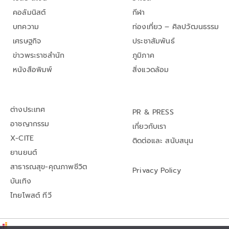
คอลัมนิสต์
กีฬา
บทความ
ท่องเที่ยว – ศิลปวัฒนธรรม
เศรษฐกิจ
ประชาสัมพันธ์
ข่าวพระราชสำนัก
ภูมิภาค
หนังสือพิมพ์
สิ่งแวดล้อม
ต่างประเทศ
PR & PRESS
อาชญากรรม
เกี่ยวกับเรา
X-CITE
ติดต่อและ สนับสนุน
ยานยนต์
สาธารณสุข-คุณภาพชีวิต
Privacy Policy
บันเทิง
ไทยโพสต์ ทีวี