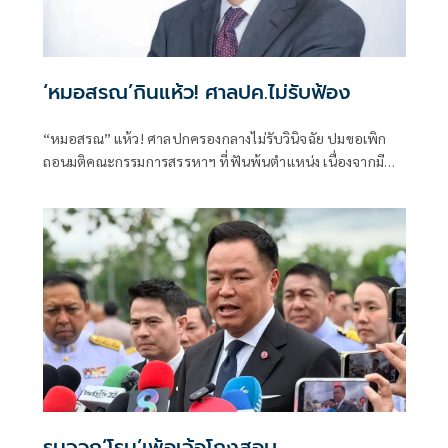
‘หมอสรณ’กินแห้ว! ศาลปค.ไม่รับฟ้อง
“หมอสรณ” แห้ว! ศาลปกครองกลางไม่รับวินิจฉัย ปมขอเพิก
ถอนมติคณะกรรมการสรรหาฯ ที่ฟันพ้นตำแหน่ง เนื่องจากมี
ลักษณะต้องห้ามและขาดคุณสมบัติมาตั้งแต่ต้น
รุมจวก‘โรม’เพ้อเจ้อโกงสอบ