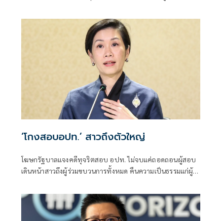
ป้องกันตัว เหตุไม่ใช่เจ้าพนักงาน ลั่นปืนถูกขโมยไปก่อเหตุ
เจ้าของเป็นผู้ต้องหาร่วม
‘โกงสอบอปท.’ สาวถึงตัวใหญ่
โฆษกรัฐบาลแจงคดีทุจริตสอบ อปท. ไม่จบแค่ถอดถอนผู้สอบ
เดินหน้าสาวถึงผู้ร่วมขบวนการทั้งหมด คืนความเป็นธรรมแก่ผู้
สอบแข่งขันโดยสุจริต และเป็นการฟื้นฟูความเชื่อมั่นของ
ประชาชนต่อระบบการสอบเข้ารับราชการทุกระดับ