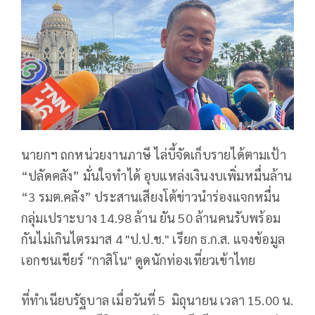
นายกฯ ถกหน่วยงานภาษี ไล่บี้จัดเก็บรายได้ตามเป้า
“ปลัดคลัง” มั่นใจทำได้ อุบแหล่งเงินงบเพิ่มหมื่นล้าน
“3 รมต.คลัง” ประสานเสียงโต้ข่าวนำร่องแจกหมื่น
กลุ่มเปราะบาง 14.98 ล้าน ยัน 50 ล้านคนรับพร้อม
กันไม่เกินไตรมาส 4 "ป.ป.ช." เรียก ธ.ก.ส. แจงข้อมูล
เอกชนเชียร์ "กาสิโน" ดูดนักท่องเที่ยวเข้าไทย
ที่ทำเนียบรัฐบาล เมื่อวันที่ 5 มิถุนายน เวลา 15.00 น.