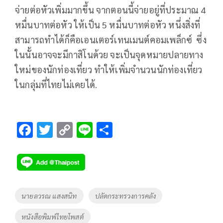
จ่ายต่อหัวเพิ่มมากขึ้น จากตอนนี้จ่ายอยู่ที่ประมาณ 4
หมื่นบาทต่อหัว ให้เป็น 5 หมื่นบาทต่อหัว หนึ่งสิ่งที่
สามารถทำได้ก็คือเอนเตอร์เทนเมนต์คอมเพล็กซ์ ซึ่ง
ในนั้นอาจจะมีกาสิโนด้วย จะเป็นจุดหมายปลายทาง
ใหม่ของนักท่องเที่ยว ทำให้เพิ่มจำนวนนักท่องเที่ยว
ในกลุ่มที่ไทยไม่เคยได้.
F
T
C
Li
S
ac
wi
o
n
h
e
tt
p
e
ar
b
er
y
e
o
Li
Tags
นายลวรณ แสงสนิท
ปลัดกระทรวงการคลัง
o
n
หนังสือพิมพ์ไทยโพสต์