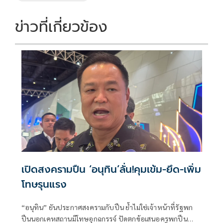
k
k
ข่าวที่เกี่ยวข้อง
เปิดสงครามปืน ‘อนุทิน’ลั่น!คุมเข้ม-ยึด-เพิ่ม
โทษรุนแรง
“อนุทิน” ยันประกาศสงครามกับปืน ย้ำไม่ใช่เจ้าหน้าที่รัฐพก
ปืนนอกเคหสถานมีโทษอุกฉกรรจ์ ปัดตกข้อเสนอครูพกปืน