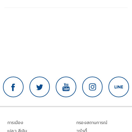
การเมือง
กรองสถานการณ์
เปลว สีเงิน
วาไรตี้