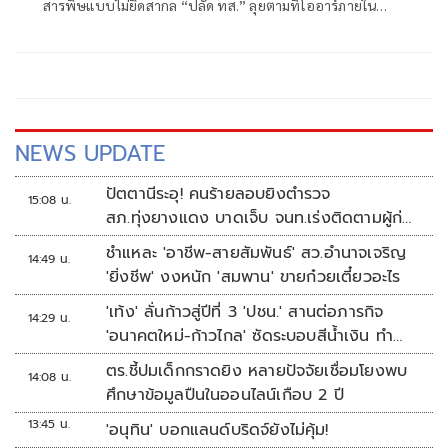
สารพิษแบบไม่ยึดสากล “ปลัด ทส.” ลุยตามทีโออาร์ภายใน
ส.ค.นี้ “เด็กส้ม” ซัดปูพรมแดงรับเป็นจุดต่ำที่สุดของยุทธศาสตร์
การทูตไทยบนเวทีโลก
NEWS UPDATE
ปัตตานีระอุ! คนร้ายลอบยิงตำรวจ
15:08 น.
สภ.ทุ่งยางแดง บาดเจ็บ จนท.เร่งติดตามผู้ก่อ
เหตุ
ชำแหละ 'อาชีพ-สายสัมพันธ์' สว.อำนาจเจริญ
14:49 น.
'ยิ่งชีพ' งงหนัก 'สมพาน' ขายก๋วยเตี๋ยวอะไร
'เท้ง' ลั่นก้าวสู่ปีที่ 3 'ปชน.' สานต่อภารกิจ
14:29 น.
'อนาคตใหม่-ก้าวไกล' ซัดระบอบสีน้ำเงิน ทำ
หลักนิติรัฐ-นิติธรรมสั่นคลอน
ตร.ชี้ปมเด็กกราดยิง หลายปัจจัยเชื่อมโยงพบ
14:08 น.
ศึกษาข้อมูลปืนในออนไลน์เกือบ 2 ปี
13:45 น.
'อนุทิน' บอกแลนด์บริดจ์ยังไม่คุ้ม!