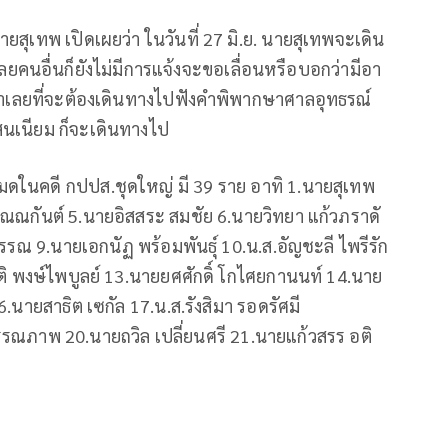
ุเทพ เปิดเผยว่า ในวันที่ 27 มิ.ย. นายสุเทพจะเดิน
คนอื่นก็ยังไม่มีการแจ้งจะขอเลื่อนหรือบอกว่ามีอา
าที่จำเลยที่จะต้องเดินทางไปฟังคำพิพากษาศาลอุทธรณ์
สนเนียม ก็จะเดินทางไป
งหมดในคดี กปปส.ชุดใหญ่ มี 39 ราย อาทิ 1.นายสุเทพ
ุณณกันต์ 5.นายอิสสระ สมชัย 6.นายวิทยา แก้วภราดั
รณ 9.นายเอกนัฏ พร้อมพันธุ์ 10.น.ส.อัญชะลี ไพรีรัก
ติ พงษ์ไพบูลย์ 13.นายยศศักดิ์ โกไศยกานนท์ 14.นาย
.นายสาธิต เซกัล 17.น.ส.รังสิมา รอดรัศมี
วรรณภาพ 20.นายถวิล เปลี่ยนศรี 21.นายแก้วสรร อติ