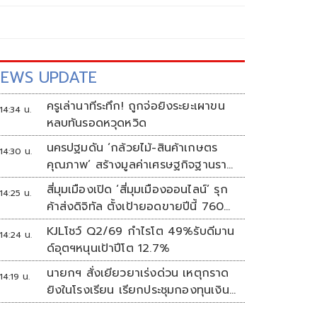
EWS UPDATE
ครูเล่านาทีระทึก! ถูกจ่อยิงระยะเผาขน
14:34 น.
หลบทันรอดหวุดหวิด
นครปฐมดัน ‘กล้วยไม้-สินค้าเกษตร
14:30 น.
คุณภาพ’ สร้างมูลค่าเศรษฐกิจฐานราก
ตั้งเป้าเงินสะพัด 10 ล้านบาท
สี่มุมเมืองเปิด ‘สี่มุมเมืองออนไลน์’ รุก
14:25 น.
ค้าส่งดิจิทัล ตั้งเป้ายอดขายปีนี้ 760
ล้านบาท
KJLโชว์ Q2/69 กำไรโต 49%รับดีมาน
14:24 น.
ด์อุตฯหนุนเป้าปีโต 12.7%
นายกฯ สั่งเยียวยาเร่งด่วน เหตุกราด
14:19 น.
ยิงในโรงเรียน เรียกประชุมกองทุนเงิน
ช่วยเหลือฯทันที