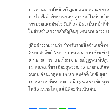
ทางด้านนายสวัสดิ์ เจริญผล ทนายความของนายส
ทางไปฟังคำพิพากษาศาลอุทธรณ์ ในส่วนจำเลย
การป่วยเเต่อย่างไร วันที่ 27 มิ.ย. เป็นหน้
ในส่วนจำเลยรายสำคัญอื่นๆ เช่น นายถาวร เ
ผู้สื่อข่าวรายงานว่า สำหรับรายชื่อจำเลยทั้
2.นายสาทิตย์ 3.นายชุมพล 4.นายพุทธิพงษ์ ป
ย 7.นายถาวร เสนเนียม 8.นายณัฏฐพล ทีปสุวร
11.พล.อ.ปรีชา เอี่ยมสุพรรณ 12.นายสมเกียร
ถนอม อ่อนเกตุพล 15.นายสมศักดิ์ โกศัยสุข 16
18.พล.อ.ท.วัชระ ฤทธาคนี 19.พล.ร.อ.ชัย สุ
โพธิ 22.นายไพบูลย์ นิติตะวัน เป็นต้น.