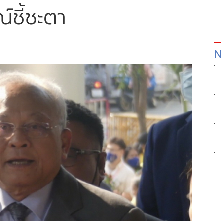
์ชี้ชะตา
N