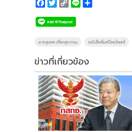
F
T
C
Li
S
ac
wi
o
n
h
e
tt
p
e
ar
b
er
y
e
o
Li
Tags
นายสุเทพ เทือกสุบรรณ
หนังสือพิมพ์ไทยโพสต์
o
n
k
k
ข่าวที่เกี่ยวข้อง