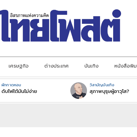
เศรษฐกิจ
ต่างประเทศ
บันเทิง
หนังสือพิม
ผักกาดหอม
วิสามัญบันเทิง
ดับไฟใต้มันไม่ง่าย
สุภาพบุรุษผู้อาวุโส?