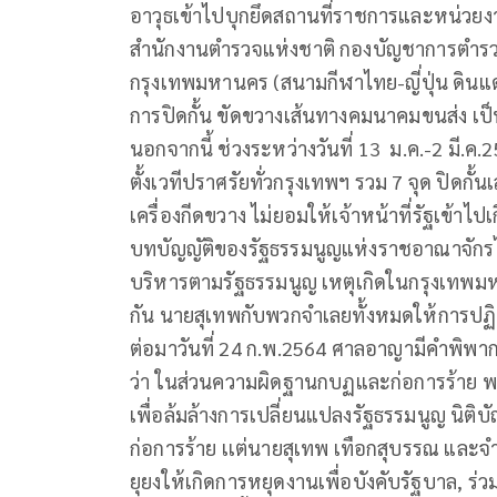
อาวุธเข้าไปบุกยึดสถานที่ราชการและหน่วยง
สำนักงานตำรวจแห่งชาติ กองบัญชาการตำรวจ
กรุงเทพมหานคร (สนามกีฬาไทย-ญี่ปุ่น ดินแดง
การปิดกั้น ขัดขวางเส้นทางคมนาคมขนส่ง
นอกจากนี้ ช่วงระหว่างวันที่ 13 ม.ค.-2 มี
ตั้งเวทีปราศรัยทั่วกรุงเทพฯ รวม 7 จุด ปิดกั้
เครื่องกีดขวาง ไม่ยอมให้เจ้าหน้าที่รัฐเข้
บทบัญญัติของรัฐธรรมนูญแห่งราชอาณาจักรไ
บริหารตามรัฐธรรมนูญ เหตุเกิดในกรุงเทพมห
กัน นายสุเทพกับพวกจำเลยทั้งหมดให้การปฏิเ
ต่อมาวันที่ 24 ก.พ.2564 ศาลอาญามีคำพิพ
ว่า ในส่วนความผิดฐานกบฏและก่อการร้าย พฤ
เพื่อล้มล้างการเปลี่ยนแปลงรัฐธรรมนูญ นิติ
ก่อการร้าย เเต่นายสุเทพ เทือกสุบรรณ และ
ยุยงให้เกิดการหยุดงานเพื่อบังคับรัฐบาล, 