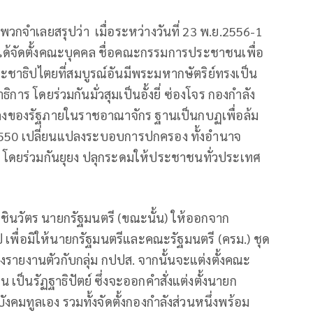
พวกจำเลยสรุปว่า เมื่อระหว่างวันที่ 23 พ.ย.2556-1
1 ได้จัดตั้งคณะบุคคล ชื่อคณะกรรมการประชาชนเพื่อ
ชาธิปไตยที่สมบูรณ์อันมีพระมหากษัตริย์ทรงเป็น
การ โดยร่วมกันมั่วสุมเป็นอั้งยี่ ซ่องโจร กองกำลัง
นคงของรัฐภายในราชอาณาจักร ฐานเป็นกบฏเพื่อล้ม
2550 เปลี่ยนแปลงระบอบการปกครอง ทั้งอำนาจ
 โดยร่วมกันยุยง ปลุกระดมให้ประชาชนทั่วประเทศ
ษณ์ ชินวัตร นายกรัฐมนตรี (ขณะนั้น) ให้ออกจาก
ไป เพื่อมิให้นายกรัฐมนตรีและคณะรัฐมนตรี (ครม.) ชุด
งรายงานตัวกับกลุ่ม กปปส. จากนั้นจะแต่งตั้งคณะ
็นรัฏฐาธิปัตย์ ซึ่งจะออกคำสั่งแต่งตั้งนายก
งคมทูลเอง รวมทั้งจัดตั้งกองกำลังส่วนหนึ่งพร้อม