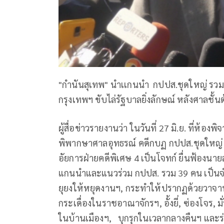
"กำนันสุเทพ" นำเเกนนำ กปปส.ชุดใหญ่ รวม 
กรุงเทพฯ ขับไล่รัฐบาลยิ่งลักษณ์ หลังศาลชั้
ผู้สื่อข่าวรายงานว่า ในวันที่ 27 มิ.ย. ที่ห
พิพากษาศาลอุทธรณ์ คดีกบฏ กปปส.ชุดใหญ่
อัยการฝ่ายคดีพิเศษ 4 เป็นโจทก์ ยื่นฟ้องน
แกนนำและแนวร่วม กปปส. รวม 39 คน เป็นจำ
ยุยงให้หยุดงานฯ, กระทำให้ปรากฏด้วยวาจาหร
กระเดื่องในราชอาณาจักรฯ, อั้งยี่, ซ่องโจร, มั
ในบ้านเมืองฯ, บุกรุกในเวลากลางคืนฯ และร่