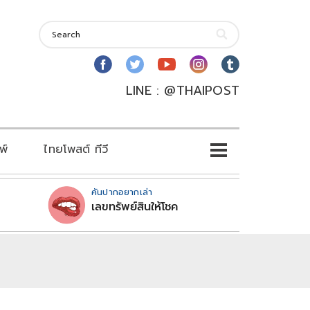
LINE : @THAIPOST
พ์
ไทยโพสต์ ทีวี
คันปากอยากเล่า
เลขทรัพย์สินให้โชค