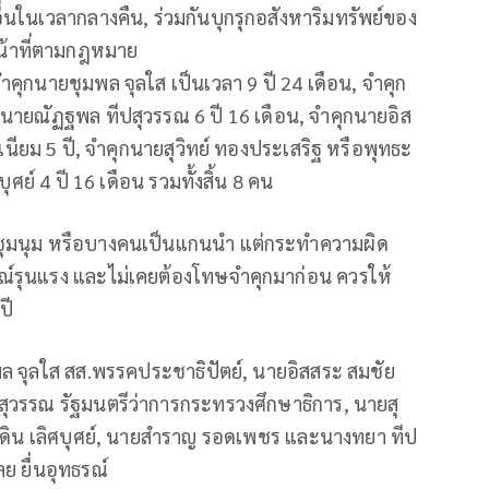
้อื่นในเวลากลางคืน, ร่วมกันบุกรุกอสังหาริมทรัพย์ของ
หน้าที่ตามกฎหมาย
คุกนายชุมพล จุลใส เป็นเวลา 9 ปี 24 เดือน, จำคุก
ุกนายณัฏฐพล ทีปสุวรรณ 6 ปี 16 เดือน, จำคุกนายอิส
นียม 5 ปี, จำคุกนายสุวิทย์ ทองประเสริฐ หรือพุทธะ
ุศย์ 4 ปี 16 เดือน รวมทั้งสิ้น 8 คน
ร่วมชุมนุม หรือบางคนเป็นแกนนำ แต่กระทำความผิด
ณ์รุนแรง และไม่เคยต้องโทษจำคุกมาก่อน ควรให้
ปี
พล จุลใส สส.พรรคประชาธิปัตย์, นายอิสสระ สมชัย
ุวรรณ รัฐมนตรีว่าการกระทรวงศึกษาธิการ, นายสุ
ซมดิน เลิศบุศย์, นายสำราญ รอดเพชร และนางทยา ทีป
ย ยื่นอุทธรณ์