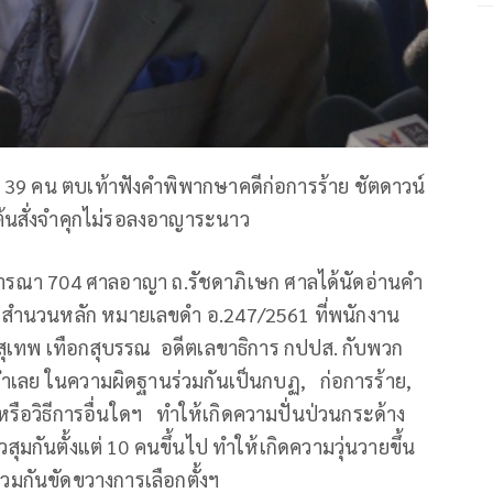
39 คน ตบเท้าฟังคำพิพากษาคดีก่อการร้าย ชัตดาวน์
นต้นสั่งจำคุกไม่รอลงอาญาระนาว
้องพิจารณา 704 ศาลอาญา ถ.รัชดาภิเษก ศาลได้นัดอ่านคำ
 สำนวนหลัก หมายเลขดำ อ.247/2561 ที่พนักงาน
ายสุเทพ เทือกสุบรรณ อดีตเลขาธิการ กปปส. กับพวก
เลย ในความผิดฐานร่วมกันเป็นกบฏ, ก่อการร้าย,
ือวิธีการอื่นใดฯ ทำให้เกิดความปั่นป่วนกระด้าง
่วสุมกันตั้งแต่ 10 คนขึ้นไป ทำให้เกิดความวุ่นวายขึ้น
วมกันขัดขวางการเลือกตั้งฯ