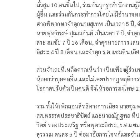
มั่วสุม 10 คนขึ้นไป, ร่วมกันบุกรุกสำนักงานผู
ผู้อื่น และร่วมกันกระทำการโดยไม่มีอำนาจ
ศาลพิพากษาจำคุกนายสุเทพ เป็นเวลา 5 ปี, จำ
นายพุทธิพงษ์ ปุณณกันต์ เป็นเวลา 7 ปี, จำค
สระ สมชัย 7 ปี 16 เดือน, จำคุกนายถาวร เสนเ
อิสระ 4 ปี 8 เดือน และจำคุก ร.ต.แซมดิน เลิศบ
ส่วนจำเลยที่เหลือศาลเห็นว่า เป็นเพียงผู้
น้อยกว่าบุคคลอื่น และไม่เคยปรากฏพฤติการ
โอกาสปรับตัวเป็นคนดี จึงให้รอการลงโทษ 2 
รวมทั้งให้เพิกถอนสิทธิทางการเมือง นายชุม
สส.พรรรคประชาธิปัตย์ และนายณัฏฐพล ทีปส
วิทย์ ทองประเสริฐ หรือพุทธะอิสระ, ร.ต.แ
สุวรรณ คนละ 5 ปี ต่อมาอัยการโจทก์และจำเล