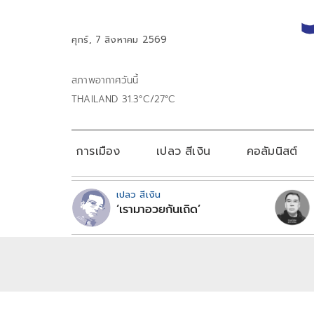
ศุกร์, 7 สิงหาคม 2569
สภาพอากาศวันนี้
THAILAND 31.3°C/27°C
การเมือง
เปลว สีเงิน
คอลัมนิสต์
เปลว สีเงิน
‘เรามาอวยกันเถิด’