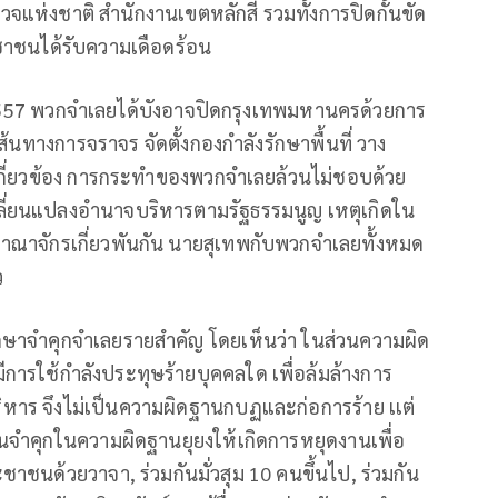
แห่งชาติ สำนักงานเขตหลักสี่ รวมทั้งการปิดกั้นขัด
ะชาชนได้รับความเดือดร้อน
.ค.2557 พวกจำเลยได้บังอาจปิดกรุงเทพมหานครด้วยการ
นเส้นทางการจราจร จัดตั้งกองกำลังรักษาพื้นที่ วาง
าไปเกี่ยวข้อง การกระทำของพวกจำเลยล้วนไม่ชอบด้วย
เปลี่ยนแปลงอำนาจบริหารตามรัฐธรรมนูญ เหตุเกิดใน
าณาจักรเกี่ยวพันกัน นายสุเทพกับพวกจำเลยทั้งหมด
กันตัว
กษาจำคุกจำเลยรายสำคัญ โดยเห็นว่า ในส่วนความผิด
การใช้กำลังประทุษร้ายบุคคลใด เพื่อล้มล้างการ
ริหาร จึงไม่เป็นความผิดฐานกบฏและก่อการร้าย เเต่
จำคุกในความผิดฐานยุยงให้เกิดการหยุดงานเพื่อ
าชนด้วยวาจา, ร่วมกันมั่วสุม 10 คนขึ้นไป, ร่วมกัน