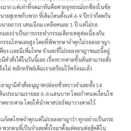
มาก เเต่เท่าที่จดมาทันคือศาลอุทธรณ์ยกฟ้องในข้อ
ุเทพกับพวก ที่เดิมโดนตั้งเเต่ 4-9 ปีกว่าก็ลดกัน
นายถาวร เสนเนียม เหลือคนละ 1 ปี เเต่ไม่รอ
กมองว่าเป็นการกระทำกรรมเดียวเหตุต่อเนื่องกัน
ยกรรมโทษเลยสูง โดยที่พิพากษาจำคุกไม่รอลงอาญา
ฟ้อง เเละมีเพิ่มโทษ จำเลยที่ไม่รอลงอาญาขณะนี้อยู่
ีคำสั่งได้ในวันนี้เลย เรื่องจากศาลชั้นต้นสามารถสั่ง
หรือไม่ หลักทรัพย์เดิมเราเตรียมไว้พร้อมเเล้ว
าลอาญามีคำสั่งอนุญาตปล่อยชั่วคราวจำเลยทั้ง 14
ั้นต้นประมาณรายละ 6-8 เเสนบาท โดยกำหนดเงื่อนไข
ญาตจากศาล โดยให้นำพาสปอร์ตมาวางศาลไว้
เเก้ลดโทษจำคุกเเต่ไม่รอลงอาญาว่า ทุกอย่างเป็นกระ
พวกตนที่เป็นจำเลยตั้งใจมาตั้งแต่ตอนต่อสู้คดีใน