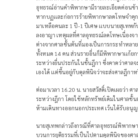
อุทธรณ์อ่านคำพิพากษามีรายละเอียดค่อนข้าง
หากบฏเเละก่อการร้ายพิพากษาลดโทษจำคุกนายส
มาเหลือคนละ 1 ปี-1 ปีเศษ เเบบนายสุเทพกับ
ลงอาญา เหตุผลที่ศาลอุทธรณ์ลดโทษเนื่องจา
ต่างจากศาลชั้นต้นที่มองเป็นการกระทำหลา
ทั้งหมด 14 คน ส่วนรายอื่นก็มีพิพากษาเเก้ยก
ระหว่างยื่นประกันในชั้นฎีกา ซึ่งคาดว่าศาลจะม
เองได้ เเต่ขึ้นอยู่กับดุลพินิจว่าจะส่งศาลฎีกา
ต่อมาเวลา 16.20 น. นายสวัสดิ์เปิดเผยว่า ศ
ระหว่างฎีกา โดยใช้หลักทรัพย์เดิมในศาลช
ห้ามเดินทางออกนอกประเทศ เว้นได้รับอนุ
นายสุเทพกล่าวถึงกรณีที่ศาลอุทธรณ์พิพากษา
บวนการยุติธรรมที่เป็นไปตามดุลพินิจของศาล 