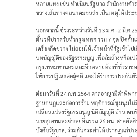
หลายแห่ง เช่น ทำเนียบรัฐบาล สำนักงานตำรวจ
ขวางเส้นทางคมนาคมขนส่ง เป็นเหตุให้ปร
นอกจากนี้ ช่วงระหว่างวันที่ 13 ม.ค.-2 มี
ตั้งเวทีปราศรัยทั่วกรุงเทพฯ รวม 7 จุด ปิดกั้
เครื่องกีดขวาง ไม่ยอมให้เจ้าหน้าที่รัฐเข้
บทบัญญัติของรัฐธรรมนูญ เพื่อล้มล้างหรือ
กรุงเทพมหานคร และอีกหลายท้องที่ทั่วราชอ
ให้การปฏิเสธต่อสู้คดี และได้รับการประ
ต่อมาวันที่ 24 ก.พ.2564 ศาลอาญามีคำพิพา
ฐานกบฏและก่อการร้าย พฤติการณ์ชุมนุมไม่มี
เปลี่ยนแปลงรัฐธรรมนูญ นิติบัญญัติ อำนาจบ
นายสุเทพและจำเลยอื่นรวม 26 คน ศาลตัดสิน
บังคับรัฐบาล, ร่วมกันกระทำให้ปรากฏแก่ประช