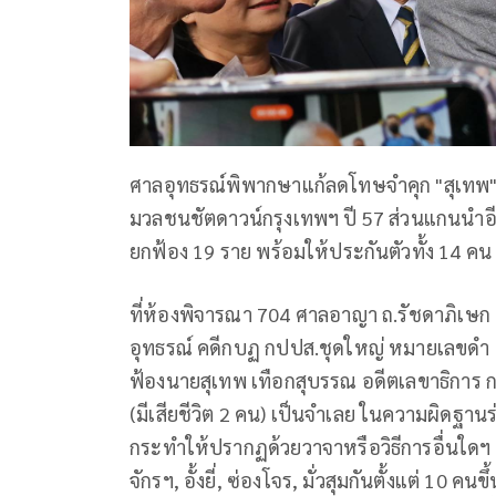
ศาลอุทธรณ์พิพากษาแก้ลดโทษจำคุก "สุเทพ"
มวลชนชัตดาวน์กรุงเทพฯ ปี 57 ส่วนแกนนำอ
ยกฟ้อง 19 ราย พร้อมให้ประกันตัวทั้ง 14 
ที่ห้องพิจารณา 704 ศาลอาญา ถ.รัชดาภิเษก 
อุทธรณ์ คดีกบฏ กปปส.ชุดใหญ่ หมายเลขดำ อ.
ฟ้องนายสุเทพ เทือกสุบรรณ อดีตเลขาธิกา
(มีเสียชีวิต 2 คน) เป็นจำเลย ในความผิดฐานร
กระทำให้ปรากฏด้วยวาจาหรือวิธีการอื่นใดฯ
จักรฯ, อั้งยี่, ซ่องโจร, มั่วสุมกันตั้งแต่ 10 