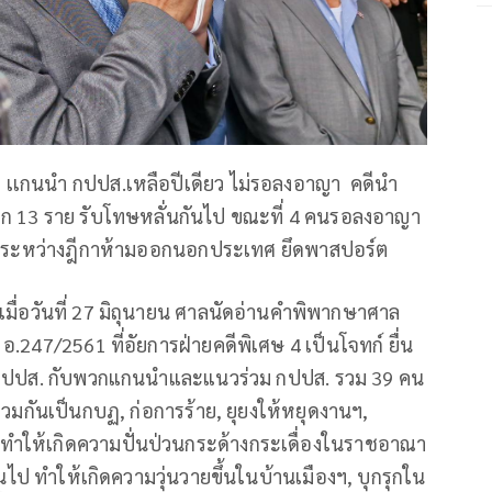
 เเกนนำ กปปส.เหลือปีเดียว ไม่รอลงอาญา คดีนำ
ีก 13 ราย รับโทษหลั่นกันไป ขณะที่ 4 คนรอลงอาญา
คน ระหว่างฎีกาห้ามออกนอกประเทศ ยึดพาสปอร์ต
เมื่อวันที่ 27 มิถุนายน ศาลนัดอ่านคำพิพากษาศาล
247/2561 ที่อัยการฝ่ายคดีพิเศษ 4 เป็นโจทก์ ยื่น
ร กปปส. กับพวกแกนนำและแนวร่วม กปปส. รวม 39 คน
่วมกันเป็นกบฏ, ก่อการร้าย, ยุยงให้หยุดงานฯ,
 ทำให้เกิดความปั่นป่วนกระด้างกระเดื่องในราชอาณา
คนขึ้นไป ทำให้เกิดความวุ่นวายขึ้นในบ้านเมืองฯ, บุกรุกใน