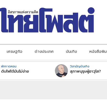
เศรษฐกิจ
ต่างประเทศ
บันเทิง
หนังสือพิม
ผักกาดหอม
วิสามัญบันเทิง
ดับไฟใต้มันไม่ง่าย
สุภาพบุรุษผู้อาวุโส?