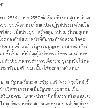
้งฯ
 23 พ.ย.2556-1 พ.ค.2557 ต่อเนื่องกัน นายสุเทพ จำเลย
รประชาชนเพื่อการเปลี่ยนแปลงปฏิรูปประเทศไทยให้
ริย์ทรงเป็นประมุข” หรือกลุ่ม กปปส. มีนายสุเทพ
ซ่องโจร กองกำลังแบ่งหน้าที่กันกระทำก่อความผิดต่อ
็นกบฏเพื่อล้มล้างรัฐธรรมนูญแห่งราชอาณาจักร
ง ทั้งอำนาจนิติบัญญัติ อำนาจบริหาร และอำนาจ
ทั่วประเทศกระด้างกระเดื่องร่วมชุมนุมขับไล่ ก่อ
ตร นายกรัฐมนตรี (ขณะนั้น) ให้ออกจากตำแหน่ง
ิให้นายกรัฐมนตรีและคณะรัฐมนตรี (ครม.) ชุดใหม่เข้า
เข้าบริหารประเทศเป็นรัฐบาลประชาชน เป็น
ฐมนตรีและ ครม. โดยจะนำรายชื่อขึ้นกราบบังคมทูลเอง
เข้าไปบุกยึดสถานที่ราชการและหน่วยงานสำคัญต่างๆ