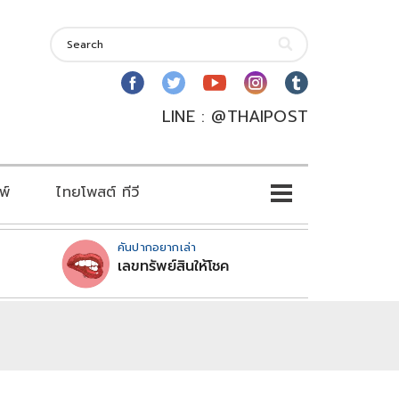
LINE : @THAIPOST
พ์
ไทยโพสต์ ทีวี
คันปากอยากเล่า
เลขทรัพย์สินให้โชค