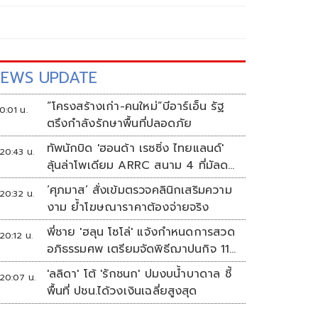
EWS UPDATE
“โครงสร้างเก่า-คนใหม่”บีอาร์เอ็น รัฐ
0:01 น.
ตรึงกำลังรักษาพื้นที่ปลอดภัย
ทัพนักบิด 'ฮอนด้า เรซซิ่ง ไทยแลนด์'
20:43 น.
ลุ้นล่าโพเดียม ARRC สนาม 4 ที่มัลดา
ลิกา
‘ศุภมาส’ สั่งเข้มตรวจคลินิกเสริมความ
20:32 น.
งาม ย้ำโฆษณาราคาต้องจ่ายจริง
พี่ชาย 'ฮลุน โซโล่' แจ้งกำหนดการสวด
20:12 น.
อภิธรรมศพ เตรียมจัดพิธีฌาปนกิจ 11
ส.ค.
'ลลิดา' โต้ 'รักชนก' ปมงบน้ำบาดาล ชี้
20:07 น.
พื้นที่ ปชน.ได้วงเงินเฉลี่ยสูงสุด