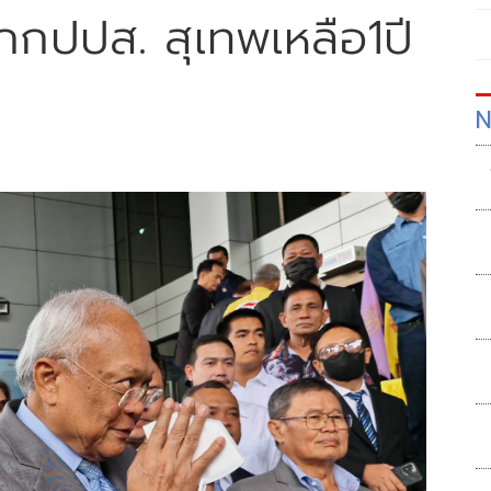
กกปปส. สุเทพเหลือ1ปี
N