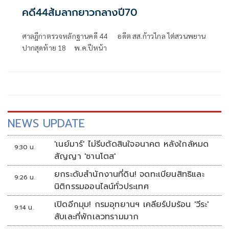
คดี44ส้มลากยาวกลางปี70
ศาลฎีกาตรวจหลักฐานคดี 44 อดีต สส.ก้าวไกล ไต่สวนพยาน
ปากสุดท้าย 18 พ.ค.ปีหน้า
NEWS UPDATE
'เนย์มาร์' ไม่รีบตัดสินใจอนาคต หลังใกล้หมด
9:30 น.
สัญญา 'ซานโตส'
ยกระดับสำนักงานที่ดิน! จดทะเบียนสิทธิและ
9:26 น.
นิติกรรมออนไลน์ทั่วประเทศ
เปิดอีกมุม! กรมอุทยานฯ เคลียร์ปมร้อน 'วีระ'
9:14 น.
สับเละที่พักเลวทรามมาก