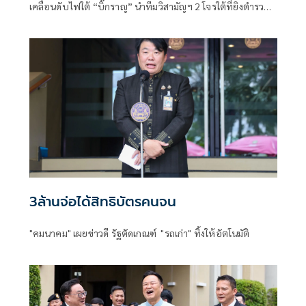
เคลื่อนดับไฟใต้​ “บิ๊กราญ” นำทีมวิสามัญฯ 2 โจรใต้ที่ยิงตำรวจ
ตากใบเสียชีวิต "กอ.รมน." เดือด! สวน “ทวี”
3ล้านจ่อได้สิทธิบัตรคนจน
"คมนาคม" เผยข่าวดี รัฐตัดเกณฑ์ "รถเก่า" ทิ้งให้อัตโนมัติ