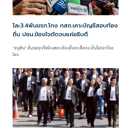
โละ3.4พันขรก.โกง กสถ.เคาะบัญชีสอบท้อง
ถิ่น ปชน.ข้องใจตัดจบแค่อธิบดี
"อนุทิน" ลั่นปมทุจริตโกงสอบท้องถิ่นจบคือจบ ลั่นไม่ปกป้อง
ใคร