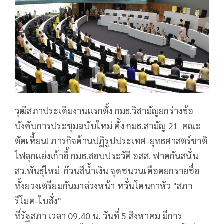
วุฒิสภาประเดิมงานแรกตั้ง กมธ.วิสามัญยกร่างข้อ
บังคับการประชุมฉบับใหม่ ตั้ง กมธ.สามัญ 21 คณะ
ตัดเหี้ยน! ภารกิจด้านปฏิรูปประเทศ-ยุทธศาสตร์ชาติ
ไฟลุกแย่งเก้าอี้ กมธ.สอบประวัติ อสส. ฟาดกันสนั่น
สว.พันธุ์ใหม่-ก๊วนสีน้ำเงิน จุดชนวนเดือดยกรายชื่อ
ทั้งยวงเตรียมกันมาล่วงหน้า หวั่นโดนกาหัว "สภา
รีโมต-ใบสั่ง"
ที่รัฐสภา เวลา 09.40 น. วันที่ 5 สิงหาคม มีการ