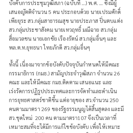
บังคับการประชุมวุฒิสภา (ฉบับที่ ...) พ.ศ. ... ซึ่งมีผู้
เสนอญัตติจำนวน 5 คน ประกอบด้วย นายเปรมศักดิ์
เพียยุระ สว.กลุ่มสาธารณสุข นายประภาส ปิ่นตบแต่ง
สว.กลุ่มประชาสังคม นายเทวฤทธิ์ มณีฉาย สว.กลุ่ม
สื่อมวลชน นายเอกชัย เรืองรัตน์ สว.กลุ่มอื่นๆ และ
พล.ต.ท.ยุทธนา ไทยภักดี สว.กลุ่มอื่นๆ
ทั้งนี้ เนื่องมาจากข้อบังคับปัจจุบันกำหนดให้มีคณะ
กรรมาธิการ (กมธ.) สามัญประจำวุฒิสภา จำนวน 26
คณะ และให้มีคณะ กมธ.ติดตาม เสนอแนะ และ
เร่งรัดการปฏิรูปประเทศและการจัดทำและดำเนิน
การยุทธศาสตร์ชาติขึ้น แต่อายุของ สว.จำนวน 250
คนตามมาตรา 269 ของรัฐธรรมนูญได้สิ้นสุดลง และมี
สว.ชุดใหม่ 200 คน ตามมาตรา107 จึงเป็นเวลาที่
เหมาะสมที่จะได้มีการแก้ไขข้อบังคับ เพื่อให้เหมาะ