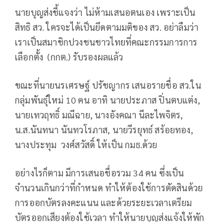
นายบุญส่งชี้แจงว่า ไม่ห้ามเสนอตนเอง เพราะเป็น
สิทธิ สว. ใครจะได้เป็นยึดตามมติของ สว. อย่าลืมว่า
เราเป็นสมาชิกปวงชนชาวไทยที่คณะกรรมการการ
เลือกตั้ง (กกต.) รับรองผลแล้ว
ขณะที่นายนรเศรษฐ์ ปรัชญากร เสนอรายชื่อ สว.ใน
กลุ่มพันธุ์ใหม่ 10 คน อาทิ นายประภาส ปิ่นตบแต่ง,
นายเทวฤทธิ์ มณีฉาย, นางอังคณา นีละไพจิตร,
น.ส.นันทนา นันทวโรภาส, นายวีรยุทธ์ สร้อยทอง,
นางประทุม วงศ์สวัสดิ์ ให้เป็น กมธ.ด้วย
อย่างไรก็ตาม มีการเสนอชื่อรวม 34 คน ซึ่งเป็น
จำนวนเกินกว่าที่กำหนด ทำให้ต้องใช้การตัดสินด้วย
การออกบัตรลงคะแนน และด้วยระยะเวลาเตรียม
บัตรออกเสียงต้องใช้เวลา ทำให้นายบุญส่งแจ้งให้พัก