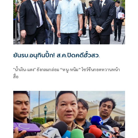
ยันรบ.อนุทินปึ้ก! ส.ค.ปิดคดีฮั้วสว.
"น้ำเงิน-แดง" ยังกลมกล่อม “หนู-หนิม” โชว์ซีนกอดหวานหน้า
สื่อ