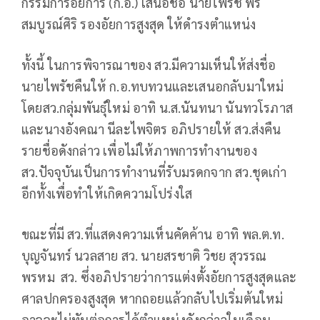
กรรมการอัยการ (ก.อ.) เสนอชื่อ นายไพรัช พร
สมบูรณ์ศิริ รองอัยการสูงสุด ให้ดำรงตำแหน่ง
ทั้งนี้ ในการพิจารณาของ สว.มีความเห็นให้ส่งชื่อ
นายไพรัชคืนให้ ก.อ.ทบทวนและเสนอกลับมาใหม่
โดยสว.กลุ่มพันธุ์ใหม่ อาทิ น.ส.นันทนา นันทวโรภาส
และนางอังคณา นีละไพจิตร อภิปรายให้ สว.ส่งคืน
รายชื่อดังกล่าว เพื่อไม่ให้ภาพการทำงานของ
สว.ปัจจุบันเป็นการทำงานที่รับมรดกจาก สว.ชุดเก่า
อีกทั้งเพื่อทำให้เกิดความโปร่งใส
ขณะที่มี สว.ที่แสดงความเห็นคัดค้าน อาทิ พล.ต.ท.
บุญจันทร์ นวลสาย สว. นายสรชาติ วิชย สุวรรณ
พรหม สว. ซึ่งอภิปรายว่าการแต่งตั้งอัยการสูงสุดและ
ศาลปกครองสูงสุด หากถอยแล้วกลับไปเริ่มต้นใหม่
อาจจะไม่ทันต่อการได้ตำแหน่งดังกล่าวในเดือน