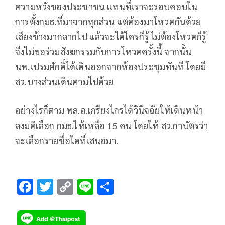
ความหวังของประชาชน แทนที่เราจะรอบคอบใน
การตั้งกมธ.ที่มาจากทุกส่วน แต่ต้องมาโหวตกันด้วย
เสียงข้างมากลากไป แล้วจะได้ใครก็รู้ ไม่ต้องโหวตก็รู้
จึงไม่ขอร่วมสังฆกรรมกับการโหวตครั้งนี้ จากนั้น
นพ.เปรมศักดิ์ได้เดินออกจากห้องประชุมทันที โดยมี
สว.บางส่วนเดินตามไปด้วย
อย่างไรก็ตาม พล.อ.เกรียงไกรได้วินิจฉัยให้เดินหน้า
ลงมติเลือก กมธ.ให้เหลือ 15 คน โดยให้ สว.กาบัตรว่า
จะเลือกรายชื่อใดที่เสนอมา.
F
T
C
Li
S
ac
wi
o
n
h
e
tt
p
e
ar