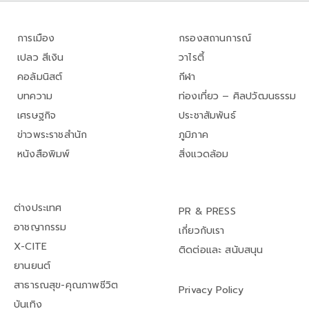
การเมือง
กรองสถานการณ์
เปลว สีเงิน
วาไรตี้
คอลัมนิสต์
กีฬา
บทความ
ท่องเที่ยว – ศิลปวัฒนธรรม
เศรษฐกิจ
ประชาสัมพันธ์
ข่าวพระราชสำนัก
ภูมิภาค
หนังสือพิมพ์
สิ่งแวดล้อม
ต่างประเทศ
PR & PRESS
อาชญากรรม
เกี่ยวกับเรา
X-CITE
ติดต่อและ สนับสนุน
ยานยนต์
สาธารณสุข-คุณภาพชีวิต
Privacy Policy
บันเทิง