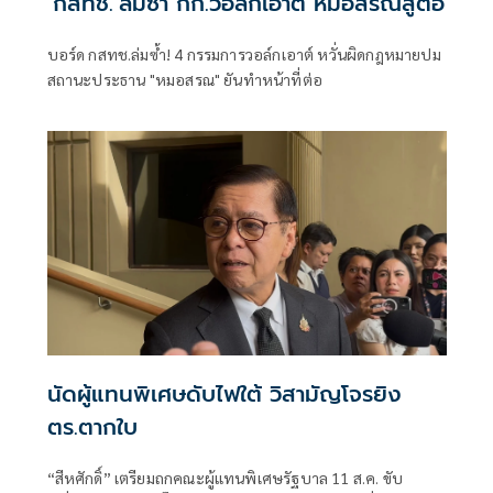
‘กสทช.’ล่มซํ้า กก.วอล์กเอาต์ หมอสรณสู้ต่อ
บอร์ด กสทช.ล่มซ้ำ! 4 กรรมการวอล์กเอาต์ หวั่นผิดกฎหมายปม
สถานะประธาน "หมอสรณ" ยันทำหน้าที่ต่อ
นัดผู้แทนพิเศษดับไฟใต้ วิสามัญโจรยิง
ตร.ตากใบ
“สีหศักดิ์”​ เตรียมถกคณะผู้แทน​พิเศษรัฐบาล​ 11 ส.ค. ขับ