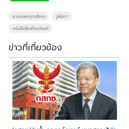
b
er
y
e
o
Li
Tags
นายมงคล สุระสัจจะ
วุฒิสภา
o
n
หนังสือพิมพ์ไทยโพสต์
k
k
ข่าวที่เกี่ยวข้อง