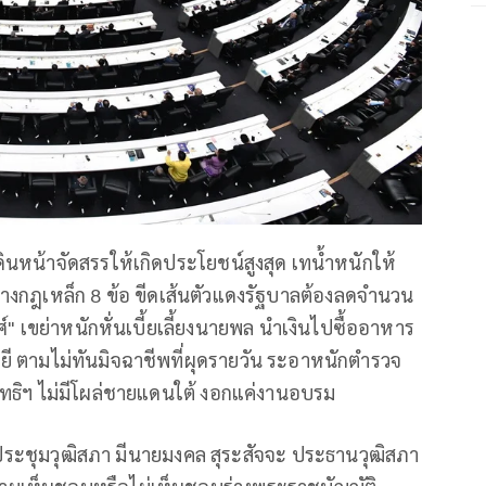
ินหน้าจัดสรรให้เกิดประโยชน์สูงสุด เทน้ำหนักให้
.กางกฎเหล็ก 8 ข้อ ขีดเส้นตัวแดงรัฐบาลต้องลดจำนวน
ศ์" เขย่าหนักหั่นเบี้ยเลี้ยงนายพล นำเงินไปซื้ออาหาร
ยี ตามไม่ทันมิจฉาชีพที่ผุดรายวัน ระอาหนักตำรวจ
สิทธิฯ ไม่มีโผล่ชายแดนใต้ งอกแค่งานอบรม
การประชุมวุฒิสภา มีนายมงคล สุระสัจจะ ประธานวุฒิสภา