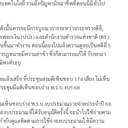
ักเทคโนโลยี รวมถึงปัญหามิจฉาชีพที่ตอนนี้มีทั่วไป
 ดังนั้นควรจะมีการบูรณาการระหว่างกระทรวงดีอี,
อกเงิน (ปปง.) และสำนักงานตำรวจแห่งชาติ (ตร.)
่นขึ้นมาทำงาน ตอนนี้ลองไปแจ้งความดูจะเป็นคดีที่ 5
ว่ากฎหมายมีความล่าช้า ซึ่งก็สามารถแก้ได้ ก็บอกมา
ฒิพงศ์ระบุ
ยแล้วเสร็จ ที่ประชุมลงมติเห็นชอบ 174 เสียง ไม่เห็น
ี่ประชุมมีมติเห็นชอบร่าง พ.ร.บ.งบฯ 68
ความเห็นชอบร่าง พ.ร.บ.งบประมาณรายจ่ายประจำปี 68
งบประมาณที่ได้รับอนุมัติครั้งนี้ จะนำไปใช้จ่ายตาม
กำกับดูแลติดตามการใช้จ่ายงบประมาณให้มีความ