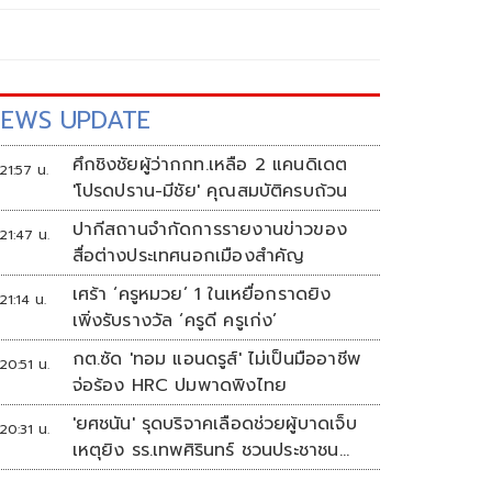
EWS UPDATE
ศึกชิงชัยผู้ว่ากกท.เหลือ 2 แคนดิเดต
21:57 น.
'โปรดปราน-มีชัย' คุณสมบัติครบถ้วน
ปากีสถานจำกัดการรายงานข่าวของ
21:47 น.
สื่อต่างประเทศนอกเมืองสำคัญ
เศร้า ‘ครูหมวย’ 1 ในเหยื่อกราดยิง
21:14 น.
เพิ่งรับรางวัล ‘ครูดี ครูเก่ง’
กต.ซัด 'ทอม แอนดรูส์' ไม่เป็นมืออาชีพ
20:51 น.
จ่อร้อง HRC ปมพาดพิงไทย
'ยศชนัน' รุดบริจาคเลือดช่วยผู้บาดเจ็บ
20:31 น.
เหตุยิง รร.เทพศิรินทร์ ชวนประชาชน
ร่วมบริจาค