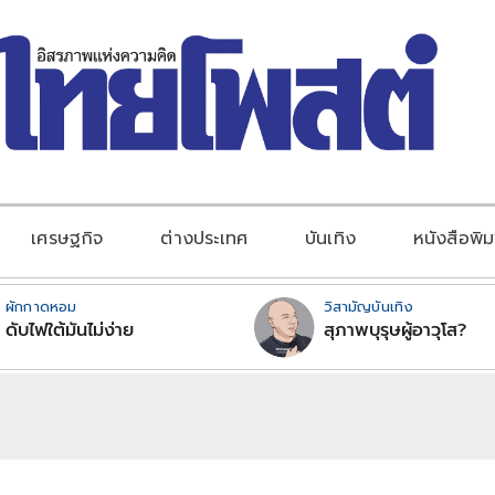
เศรษฐกิจ
ต่างประเทศ
บันเทิง
หนังสือพิม
ผักกาดหอม
วิสามัญบันเทิง
ดับไฟใต้มันไม่ง่าย
สุภาพบุรุษผู้อาวุโส?