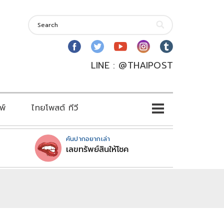
LINE : @THAIPOST
พ์
ไทยโพสต์ ทีวี
คันปากอยากเล่า
เลขทรัพย์สินให้โชค