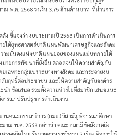
วามเห็นชอบหรือไม่เห็นชอบร่างพระราชบัญญัติ
 พ.ศ. 2568 วงเงิน 3.75 ล้านล้านบาท ที่ผ่านการ
ลัง ชี้แจงว่า งบประมาณปี 2568 เป็นการดำเนินการ
ายใต้ยุทธศาสตร์ชาติ แผนพัฒนาเศรษฐกิจและสังคม
ความมั่นคงแห่งชาติ แผนย่อยของแผนแม่บทภายใต้
หมายการพัฒนาที่ยั่งยืน ตลอดจนให้ความสำคัญกับ
ม โดยเฉพาะกลุ่มเปราะบางทางสังคม และกระจายงบ
ลสัมฤทธิ์ต่อประชาชน และให้ความสำคัญกับองค์กร
นะนำ ข้อเสนอ รวมทั้งความห่วงใยที่สมาชิก เสนอแนะ
ิจารณาปรับปรุงการดำเนินงาน
ธานคณะกรรมาธิการ (กมธ.) วิสามัญพิจารณาศึกษา
าณ พ.ศ. 2568 กล่าวว่า คณะ กมธ.มีข้อสังเกตถึง
ะเศรษฐกิจไทย รัฐบาลควรเร่งทำงาน 3 เรื่อง คือการใช้