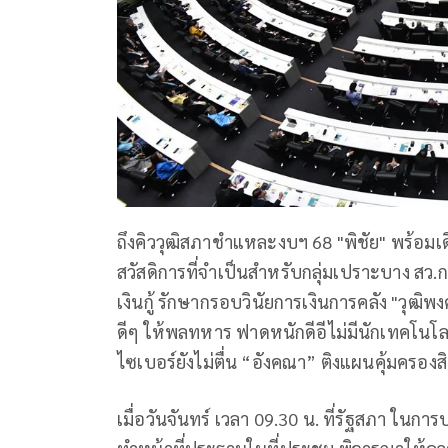
ถึงคิววุฒิสภาชำแหละงบฯ 68 "พิชัย" พร้อมเด
สวัสดิการที่จำเป็นสำหรับกลุ่มเปราะบาง สว
เงินกู้ รักษากรอบวินัยการเงินการคลัง "วุฒิพง
ดีๆ ให้พลทหาร ฟาดหนักดีอีไม่มีนักเทคโนโล
ไซเบอร์ยังไม่ตื่น “อังคณา” ติงแผนคุ้มครอง
เมื่อวันจันทร์ เวลา 09.30 น. ที่รัฐสภา ใน