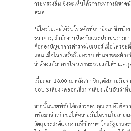
กระทรวงอื่น ซึ่งจะเห็นได้ว่ากระทรวงนี้ขาดน
หมด
"มีใครไม่เคยได้รับโทรศัพท์จากมิจฉาชีพบ้าง
ธนาคาร, สำนักงานป้องกันและปราบปรามการฟ
คือกองบัญชาการตำรวจไซเบอร์ เมื่อไหร่จะตื
แสน เมื่อไหร่เสร็จก็ไม่ทราบ ท่านอาจจะอ้าง
ว่าต้องแก้มาตราไหนเราจะช่วยแก้ให้" น.ต.วุ
เมื่อเวลา 18.00 น. หลังสมาชิกวุฒิสภาอภิปรา
ชอบ 3 เสียง งดออกเสียง 7 เสียง เป็นอันว่าท
จากนั้นนายพิชัยได้กล่าวขอบคุณ สว.ที่ให้
พร้อมกล่าวว่า ขอให้ความมั่นใจว่านโยบายและ
วัตถุประสงค์แผนงานที่กำหนด โดยรัฐบาลจะ