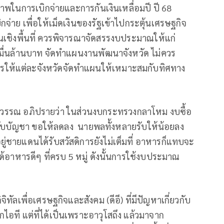
ภาพในการเบิกจ่ายและการกันเงินเหลื่อมปี ปี 68
กจ่าย เพื่อให้เม็ดเงินของรัฐเข้าไปกระตุ้นเศรษฐกิจ
เชิงพื้นที่ ควรพิจารณาจัดสรรงบประมาณให้แก่
 หมื่นล้านบาท จัดทำแผนงานพัฒนาจังหวัด ไม่ควร
วรให้แต่ละจังหวัดจัดทำแผนให้เหมาะสมกับทิศทาง
ศ์สุวรรณ อภิปรายว่า ในส่วนงบกระทรวงกลาโหม งบซื้อ
้บังคับบัญชา ขอให้ลดลง นายพลทั้งหลายรับให้น้อยลง
ยอยู่ชายแดนได้รับสวัสดิการยังไม่เต็มที่ อาหารก็แทบจะ
้อาหารดีๆ ที่ครบ 5 หมู่ ดังนั้นการใช้งบประมาณ
ทัลเพื่อเศรษฐกิจและสังคม (ดีอี) ที่มีปัญหาเกี่ยวกับ
กไอที แต่ที่ได้เป็นเพราะอาวุโสถึง แล้วมาจาก