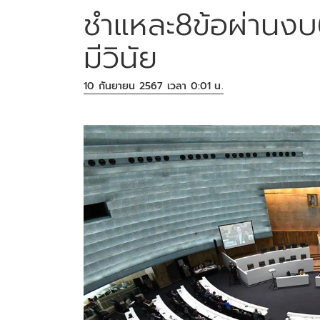
ชำแหละ8ข้อผ่านงบ6
มีวินัย
10 กันยายน 2567 เวลา 0:01 น.