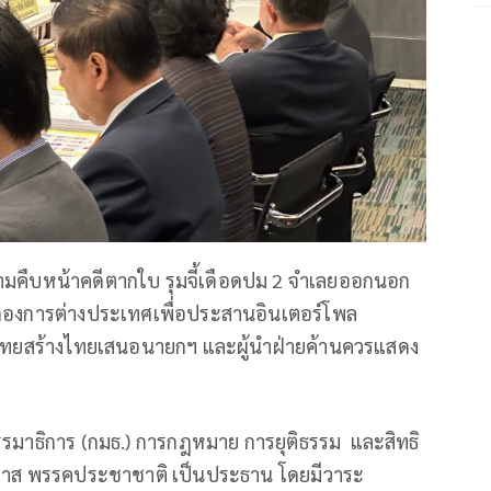
มคืบหน้าคดีตากใบ รุมจี้เดือดปม 2 จำเลยออกนอก
กองการต่างประเทศ​เพื่อประสานอินเตอร์โพล
รรคไทยสร้างไทยเสนอนายกฯ และผู้นำฝ่ายค้านควรแสดง
กรรมาธิการ (กมธ.) การกฎหมาย การยุติธรรม และสิทธิ
าธิวาส พรรคประชาชาติ เป็นประธาน โดยมีวาระ