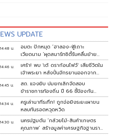
EWS UPDATE
อมตะ ปักหมุด ‘ฮาลอง-ฟู้เถาะ
14:48 น.
เวียดนาม ’ผุดสมาร์ทซิตี้รับคลื่นย้าย
ฐานผลิต
เศร้า! พบ 'เต้ ดราก้อนไฟว์' เสียชีวิตใน
14:46 น.
เจ้าพระยา หลังปั่นจักรยานออกจาก
บ้านตี 4
สถ. แจงยิบ ปมยกเลิกจัดสอบ
14:45 น.
ข้าราชการท้องถิ่น ปี 66 ชี้ป้องกัน
ทุจริต หวั่นรัฐเสียหาย
ครูเล่านาทีระทึก! ถูกจ่อยิงระยะเผาขน
14:34 น.
หลบทันรอดหวุดหวิด
นครปฐมดัน ‘กล้วยไม้-สินค้าเกษตร
14:30 น.
คุณภาพ’ สร้างมูลค่าเศรษฐกิจฐานราก
ตั้งเป้าเงินสะพัด 10 ล้านบาท