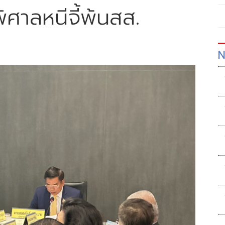
ิศาลหนีจี้พ้นสส.
N