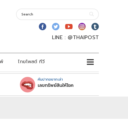
LINE : @THAIPOST
พ์
ไทยโพสต์ ทีวี
คันปากอยากเล่า
เลขทรัพย์สินให้โชค