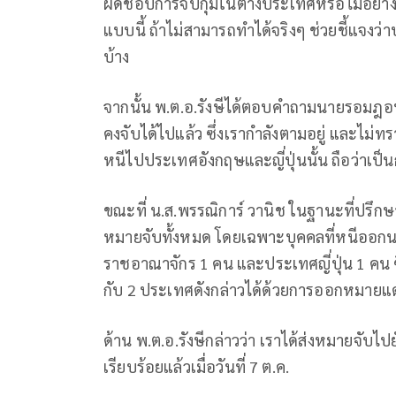
ผิดชอบการจับกุมในต่างประเทศหรือไม่อย่างไ
แบบนี้ ถ้าไม่สามารถทำได้จริงๆ ช่วยชี้แจงว
บ้าง
จากนั้น พ.ต.อ.รังษีได้ตอบคำถามนายรอมฎอนว่า 
คงจับได้ไปแล้ว ซึ่งเรากำลังตามอยู่ และไม่ทร
หนีไปประเทศอังกฤษและญี่ปุ่นนั้น ถือว่าเป
ขณะที่ น.ส.พรรณิการ์ วานิช ในฐานะที่ปรึกษ
หมายจับทั้งหมด โดยเฉพาะบุคคลที่หนีออกนอ
ราชอาณาจักร 1 คน และประเทศญี่ปุ่น 1 คน 
กับ 2 ประเทศดังกล่าวได้ด้วยการออกหมายแ
ด้าน พ.ต.อ.รังษีกล่าวว่า เราได้ส่งหมายจับ
เรียบร้อยแล้วเมื่อวันที่ 7 ต.ค.